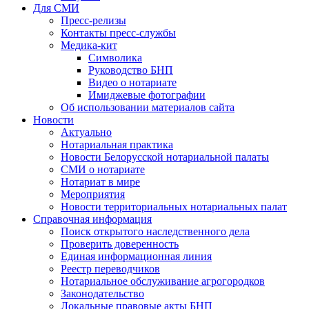
Для СМИ
Пресс-релизы
Контакты пресс-службы
Медика-кит
Символика
Руководство БНП
Видео о нотариате
Имиджевые фотографии
Об использовании материалов сайта
Новости
Актуально
Нотариальная практика
Новости Белорусской нотариальной палаты
СМИ о нотариате
Нотариат в мире
Мероприятия
Новости территориальных нотариальных палат
Справочная информация
Поиск открытого наследственного дела
Проверить доверенность
Единая информационная линия
Реестр переводчиков
Нотариальное обслуживание агрогородков
Законодательство
Локальные правовые акты БНП