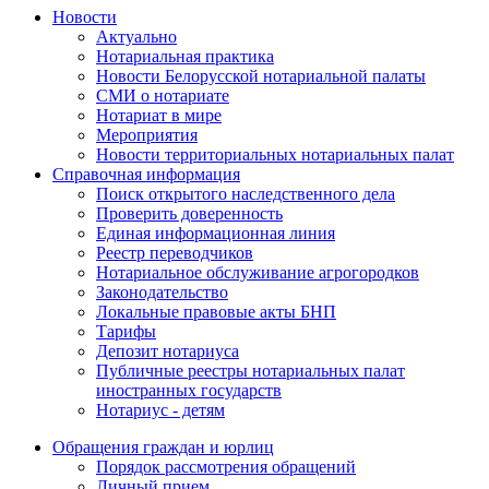
Новости
Актуально
Нотариальная практика
Новости Белорусской нотариальной палаты
СМИ о нотариате
Нотариат в мире
Мероприятия
Новости территориальных нотариальных палат
Справочная информация
Поиск открытого наследственного дела
Проверить доверенность
Единая информационная линия
Реестр переводчиков
Нотариальное обслуживание агрогородков
Законодательство
Локальные правовые акты БНП
Тарифы
Депозит нотариуса
Публичные реестры нотариальных палат
иностранных государств
Нотариус - детям
Обращения граждан и юрлиц
Порядок рассмотрения обращений
Личный прием