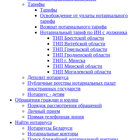
Тарифы
Тарифы
Освобождение от уплаты нотариального
тарифа
Возврат нотариального тарифа
Нотариальный тариф по ИН с должника
ТНП Брестской области
ТНП Витебской области
ТНП Гомельской области
ТНП Гродненской области
ТНП г. Минска
ТНП Минской области
ТНП Могилевской области
Депозит нотариуса
Публичные реестры нотариальных палат
иностранных государств
Нотариус - детям
Обращения граждан и юрлиц
Порядок рассмотрения обращений
Личный прием
Прямая телефонная линия
Найти нотариуса
Нотариусы Беларуси
Нотариальные конторы
Поиск ближайшей нотариальной конторы