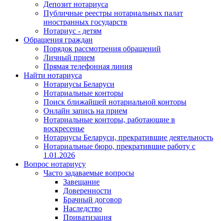
Депозит нотариуса
Публичные реестры нотариальных палат
иностранных государств
Нотариус - детям
Обращения граждан
Порядок рассмотрения обращений
Личный прием
Прямая телефонная линия
Найти нотариуса
Нотариусы Беларуси
Нотариальные конторы
Поиск ближайшей нотариальной конторы
Онлайн запись на прием
Нотариальные конторы, работающие в
воскресенье
Нотариусы Беларуси, прекратившие деятельность
Нотариальные бюро, прекратившие работу с
1.01.2026
Вопрос нотариусу
Часто задаваемые вопросы
Завещание
Доверенности
Брачный договор
Наследство
Приватизация