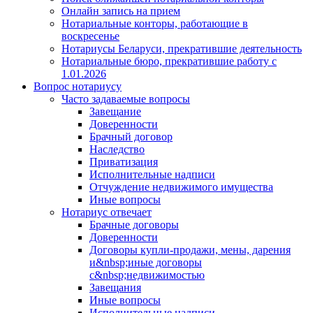
Онлайн запись на прием
Нотариальные конторы, работающие в
воскресенье
Нотариусы Беларуси, прекратившие деятельность
Нотариальные бюро, прекратившие работу с
1.01.2026
Вопрос нотариусу
Часто задаваемые вопросы
Завещание
Доверенности
Брачный договор
Наследство
Приватизация
Исполнительные надписи
Отчуждение недвижимого имущества
Иные вопросы
Нотариус отвечает
Брачные договоры
Доверенности
Договоры купли-продажи, мены, дарения
и&nbsp;иные договоры
с&nbsp;недвижимостью
Завещания
Иные вопросы
Исполнительные надписи