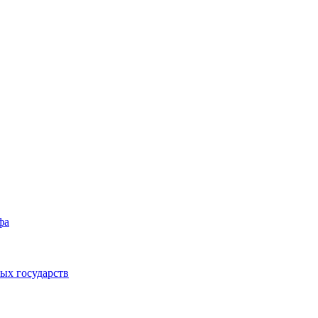
фа
ых государств