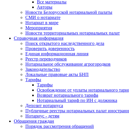
Все материалы
Авторы
Новости Белорусской нотариальной палаты
СМИ о нотариате
Нотариат в мире
Мероприятия
Новости территориальных нотариальных палат
Справочная информация
Поиск открытого наследственного дела
Проверить доверенность
Единая информационная линия
Реестр переводчиков
Нотариальное обслуживание агрогородков
Законодательство
Локальные правовые акты БНП
Тарифы
Тарифы
Освобождение от уплаты нотариального тари
Возврат нотариального тарифа
Нотариальный тариф по ИН с должника
Депозит нотариуса
Публичные реестры нотариальных палат иностранн
Нотариус - детям
Обращения граждан
Порядок рассмотрения обращений