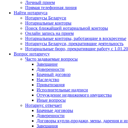
Личный прием
Прямая телефонная линия
Найти нотариуса
Нотариусы Беларуси
Нотариальные конторы
Поиск ближайшей нотариальной конторы
Онлайн запись на прием
Нотариальные конторы, работающие в воскресенье
Нотариусы Беларуси, прекратившие деятельность
Нотариальные бюро, прекратившие работу с 1.01.2
Вопрос нотариусу
Часто задаваемые вопросы
Завещание
Доверенности
Брачный договор
Наследство
Приватизация
Исполнительные надписи
Отчуждение недвижимого имущества
Иные вопросы
Нотариус отвечает
Брачные договоры
Доверенности
Договоры купли-продажи, мены, дарения и и
Завещания