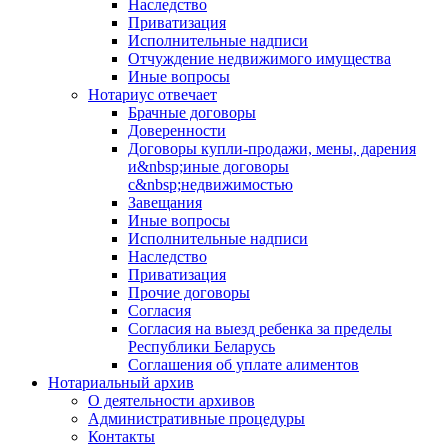
Наследство
Приватизация
Исполнительные надписи
Отчуждение недвижимого имущества
Иные вопросы
Нотариус отвечает
Брачные договоры
Доверенности
Договоры купли-продажи, мены, дарения
и&nbsp;иные договоры
с&nbsp;недвижимостью
Завещания
Иные вопросы
Исполнительные надписи
Наследство
Приватизация
Прочие договоры
Согласия
Согласия на выезд ребенка за пределы
Республики Беларусь
Соглашения об уплате алиментов
Нотариальный архив
О деятельности архивов
Административные процедуры
Контакты