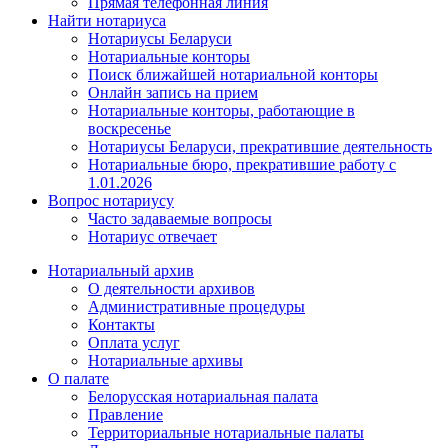
Прямая телефонная линия
Найти нотариуса
Нотариусы Беларуси
Нотариальные конторы
Поиск ближайшей нотариальной конторы
Онлайн запись на прием
Нотариальные конторы, работающие в
воскресенье
Нотариусы Беларуси, прекратившие деятельность
Нотариальные бюро, прекратившие работу с
1.01.2026
Вопрос нотариусу
Часто задаваемые вопросы
Нотариус отвечает
Нотариальный архив
О деятельности архивов
Административные процедуры
Контакты
Оплата услуг
Нотариальные архивы
О палате
Белорусская нотариальная палата
Правление
Территориальные нотариальные палаты