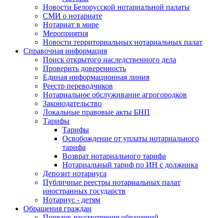
Новости Белорусской нотариальной палаты
СМИ о нотариате
Нотариат в мире
Мероприятия
Новости территориальных нотариальных палат
Справочная информация
Поиск открытого наследственного дела
Проверить доверенность
Единая информационная линия
Реестр переводчиков
Нотариальное обслуживание агрогородков
Законодательство
Локальные правовые акты БНП
Тарифы
Тарифы
Освобождение от уплаты нотариального
тарифа
Возврат нотариального тарифа
Нотариальный тариф по ИН с должника
Депозит нотариуса
Публичные реестры нотариальных палат
иностранных государств
Нотариус - детям
Обращения граждан
Порядок рассмотрения обращений