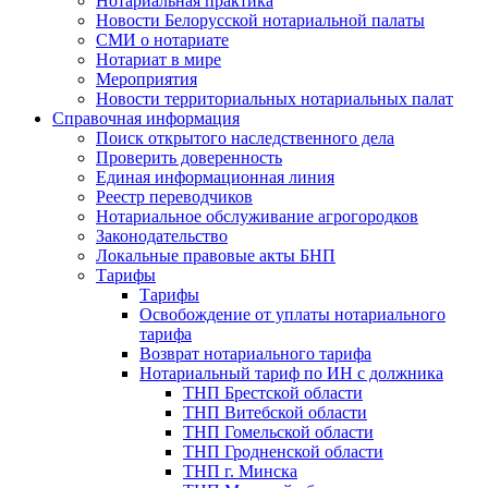
Нотариальная практика
Новости Белорусской нотариальной палаты
СМИ о нотариате
Нотариат в мире
Мероприятия
Новости территориальных нотариальных палат
Справочная информация
Поиск открытого наследственного дела
Проверить доверенность
Единая информационная линия
Реестр переводчиков
Нотариальное обслуживание агрогородков
Законодательство
Локальные правовые акты БНП
Тарифы
Тарифы
Освобождение от уплаты нотариального
тарифа
Возврат нотариального тарифа
Нотариальный тариф по ИН с должника
ТНП Брестской области
ТНП Витебской области
ТНП Гомельской области
ТНП Гродненской области
ТНП г. Минска