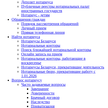
Депозит нотариуса
Публичные реестры нотариальных палат
иностранных государств
Нотариус - детям
Обращения граждан
Порядок рассмотрения обращений
Личный прием
Прямая телефонная линия
Найти нотариуса
Нотариусы Беларуси
Нотариальные конторы
Поиск ближайшей нотариальной конторы
Онлайн запись на прием
Нотариальные конторы, работающие в
воскресенье
Нотариусы Беларуси, прекратившие деятельность
Нотариальные бюро, прекратившие работу с
1.01.2026
Вопрос нотариусу
Часто задаваемые вопросы
Завещание
Доверенности
Брачный договор
Наследство
Приватизация