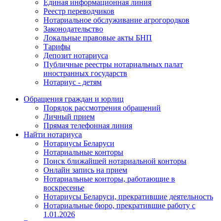
Единая информационная линия
Реестр переводчиков
Нотариальное обслуживание агрогородков
Законодательство
Локальные правовые акты БНП
Тарифы
Депозит нотариуса
Публичные реестры нотариальных палат
иностранных государств
Нотариус - детям
Обращения граждан и юрлиц
Порядок рассмотрения обращений
Личный прием
Прямая телефонная линия
Найти нотариуса
Нотариусы Беларуси
Нотариальные конторы
Поиск ближайшей нотариальной конторы
Онлайн запись на прием
Нотариальные конторы, работающие в
воскресенье
Нотариусы Беларуси, прекратившие деятельность
Нотариальные бюро, прекратившие работу с
1.01.2026