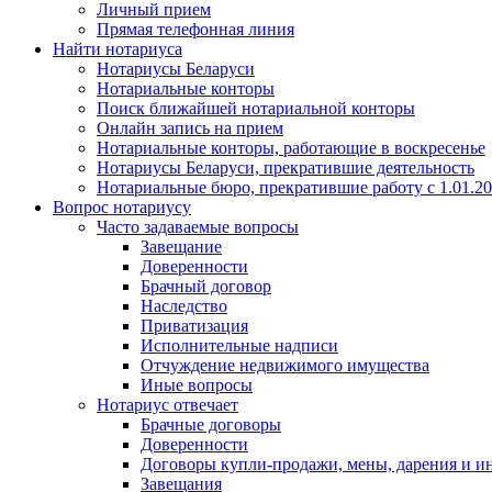
Личный прием
Прямая телефонная линия
Найти нотариуса
Нотариусы Беларуси
Нотариальные конторы
Поиск ближайшей нотариальной конторы
Онлайн запись на прием
Нотариальные конторы, работающие в воскресенье
Нотариусы Беларуси, прекратившие деятельность
Нотариальные бюро, прекратившие работу с 1.01.2
Вопрос нотариусу
Часто задаваемые вопросы
Завещание
Доверенности
Брачный договор
Наследство
Приватизация
Исполнительные надписи
Отчуждение недвижимого имущества
Иные вопросы
Нотариус отвечает
Брачные договоры
Доверенности
Договоры купли-продажи, мены, дарения и и
Завещания