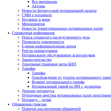
Все материалы
Авторы
Новости Белорусской нотариальной палаты
СМИ о нотариате
Нотариат в мире
Мероприятия
Новости территориальных нотариальных палат
Справочная информация
Поиск открытого наследственного дела
Проверить доверенность
Единая информационная линия
Реестр переводчиков
Нотариальное обслуживание агрогородков
Законодательство
Локальные правовые акты БНП
Тарифы
Тарифы
Освобождение от уплаты нотариального тари
Возврат нотариального тарифа
Нотариальный тариф по ИН с должника
Депозит нотариуса
Публичные реестры нотариальных палат иностранн
Нотариус - детям
Обращения граждан
Порядок рассмотрения обращений