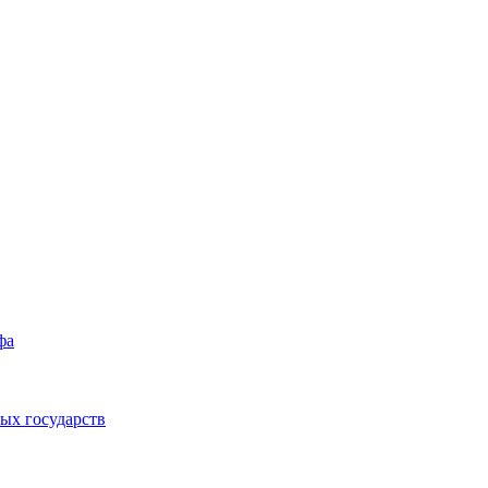
фа
ых государств