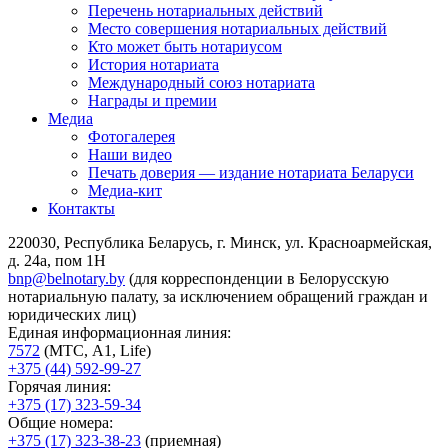
Перечень нотариальных действий
Место совершения нотариальных действий
Кто может быть нотариусом
История нотариата
Международный союз нотариата
Награды и премии
Медиа
Фотогалерея
Наши видео
Печать доверия — издание нотариата Беларуси
Медиа-кит
Контакты
220030, Республика Беларусь, г. Минск, ул. Красноармейская,
д. 24а, пом 1Н
bnp@belnotary.by
(для корреспонденции в Белорусскую
нотариальную палату, за исключением обращений граждан и
юридических лиц)
Единая информационная линия:
7572
(МТС, A1, Life)
+375 (44) 592-99-27
Горячая линия:
+375 (17) 323-59-34
Общие номера:
+375 (17) 323-38-23
(приемная)