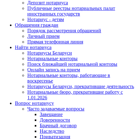
Депозит нотариуса
Публичные реестры нотариальных палат
иностранных государств
Нотариус - детям
Обращения граждан
Порядок рассмотрения обращений
Личный прием
Прямая телефонная линия
Найти нотариуса
Нотариусы Беларуси
Нотариальные конторы
Поиск ближайшей нотариальной конторы
Онлайн запись на прием
Нотариальные конторы, работающие в
воскресенье
Нотариусы Беларуси, прекратившие деятельность
Нотариальные бюро, прекратившие работу с
1.01.2026
Вопрос нотариусу
Часто задаваемые вопросы
Завещание
Доверенности
Брачный договор
Наследство
Приватизация