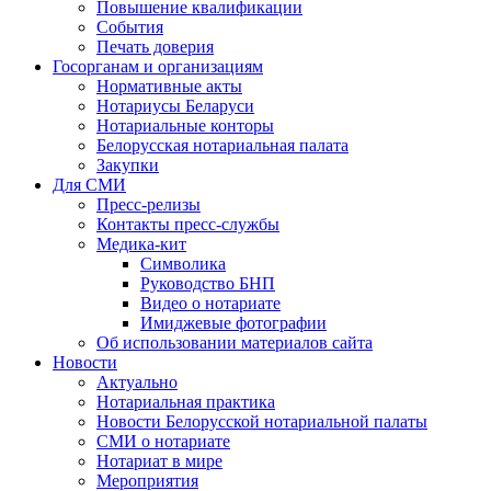
Повышение квалификации
События
Печать доверия
Госорганам и организациям
Нормативные акты
Нотариусы Беларуси
Нотариальные конторы
Белорусская нотариальная палата
Закупки
Для СМИ
Пресс-релизы
Контакты пресс-службы
Медика-кит
Символика
Руководство БНП
Видео о нотариате
Имиджевые фотографии
Об использовании материалов сайта
Новости
Актуально
Нотариальная практика
Новости Белорусской нотариальной палаты
СМИ о нотариате
Нотариат в мире
Мероприятия