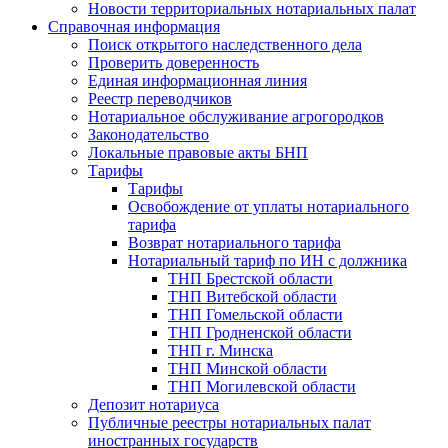
Новости территориальных нотариальных палат
Справочная информация
Поиск открытого наследственного дела
Проверить доверенность
Единая информационная линия
Реестр переводчиков
Нотариальное обслуживание агрогородков
Законодательство
Локальные правовые акты БНП
Тарифы
Тарифы
Освобождение от уплаты нотариального
тарифа
Возврат нотариального тарифа
Нотариальный тариф по ИН с должника
ТНП Брестской области
ТНП Витебской области
ТНП Гомельской области
ТНП Гродненской области
ТНП г. Минска
ТНП Минской области
ТНП Могилевской области
Депозит нотариуса
Публичные реестры нотариальных палат
иностранных государств