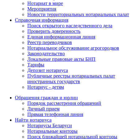
Нотариат в мире
Мероприятия
Новости территориальных нотариальных палат
Справочная информация
Поиск открытого наследственного дела
Проверить доверенность
Единая информационная линия
Реестр переводчиков
Нотариальное обслуживание агрогородков
Законодательство
Локальные правовые акты БНП
Тарифы
Депозит нотариуса
Публичные реестры нотариальных палат
иностранных государств
Нотариус - детям
Обращения граждан и юрлиц
Порядок рассмотрения обращений
Личный прием
Прямая телефонная линия
Найти нотариуса
Нотариусы Беларуси
Нотариальные конторы
Поиск ближайшей нотариальной конторы