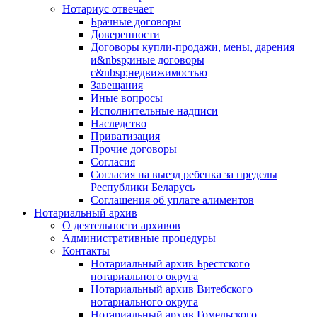
Нотариус отвечает
Брачные договоры
Доверенности
Договоры купли-продажи, мены, дарения
и&nbsp;иные договоры
с&nbsp;недвижимостью
Завещания
Иные вопросы
Исполнительные надписи
Наследство
Приватизация
Прочие договоры
Согласия
Согласия на выезд ребенка за пределы
Республики Беларусь
Соглашения об уплате алиментов
Нотариальный архив
О деятельности архивов
Административные процедуры
Контакты
Нотариальный архив Брестского
нотариального округа
Нотариальный архив Витебского
нотариального округа
Нотариальный архив Гомельского