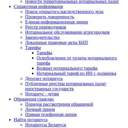
Новости территориальных нотариальных палат
Справочная информация
Поиск открытого наследственного дела
Проверить доверенность
Единая информационная линия
Реестр переводчиков
Нотариальное обслуживание агрогородков
Законодательство
Локальные правовые акты БНП
Тарифы
Тарифы
Освобождение от уплаты нотариального
тарифа
Возврат нотариального тарифа
Нотариальный тариф по ИН с должника
Депозит нотариуса
Публичные реестры нотариальных палат
иностранных государств
Нотариус - детям
Обращения граждан
Порядок рассмотрения обращений
Личный прием
Прямая телефонная линия
Найти нотариуса
Нотариусы Беларуси