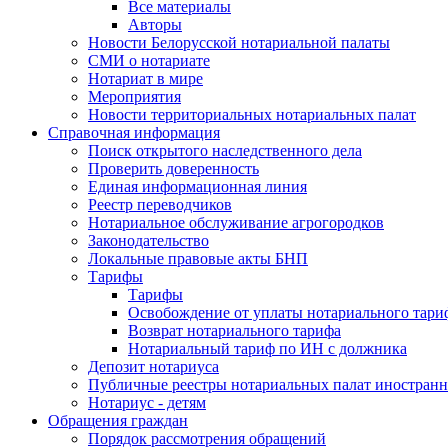
Все материалы
Авторы
Новости Белорусской нотариальной палаты
СМИ о нотариате
Нотариат в мире
Мероприятия
Новости территориальных нотариальных палат
Справочная информация
Поиск открытого наследственного дела
Проверить доверенность
Единая информационная линия
Реестр переводчиков
Нотариальное обслуживание агрогородков
Законодательство
Локальные правовые акты БНП
Тарифы
Тарифы
Освобождение от уплаты нотариального тари
Возврат нотариального тарифа
Нотариальный тариф по ИН с должника
Депозит нотариуса
Публичные реестры нотариальных палат иностранн
Нотариус - детям
Обращения граждан
Порядок рассмотрения обращений