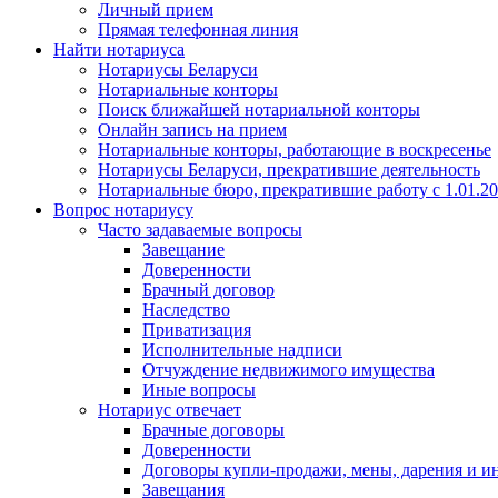
Личный прием
Прямая телефонная линия
Найти нотариуса
Нотариусы Беларуси
Нотариальные конторы
Поиск ближайшей нотариальной конторы
Онлайн запись на прием
Нотариальные конторы, работающие в воскресенье
Нотариусы Беларуси, прекратившие деятельность
Нотариальные бюро, прекратившие работу с 1.01.2
Вопрос нотариусу
Часто задаваемые вопросы
Завещание
Доверенности
Брачный договор
Наследство
Приватизация
Исполнительные надписи
Отчуждение недвижимого имущества
Иные вопросы
Нотариус отвечает
Брачные договоры
Доверенности
Договоры купли-продажи, мены, дарения и и
Завещания