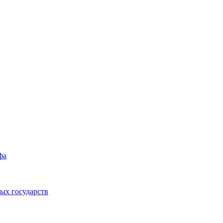
фа
ых государств