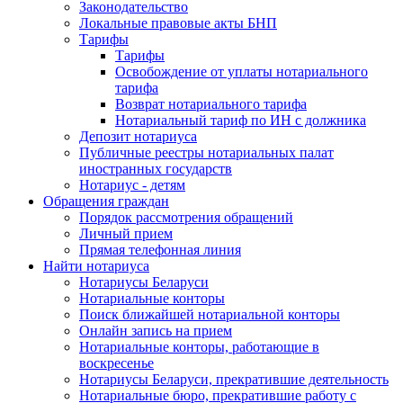
Законодательство
Локальные правовые акты БНП
Тарифы
Тарифы
Освобождение от уплаты нотариального
тарифа
Возврат нотариального тарифа
Нотариальный тариф по ИН с должника
Депозит нотариуса
Публичные реестры нотариальных палат
иностранных государств
Нотариус - детям
Обращения граждан
Порядок рассмотрения обращений
Личный прием
Прямая телефонная линия
Найти нотариуса
Нотариусы Беларуси
Нотариальные конторы
Поиск ближайшей нотариальной конторы
Онлайн запись на прием
Нотариальные конторы, работающие в
воскресенье
Нотариусы Беларуси, прекратившие деятельность
Нотариальные бюро, прекратившие работу с