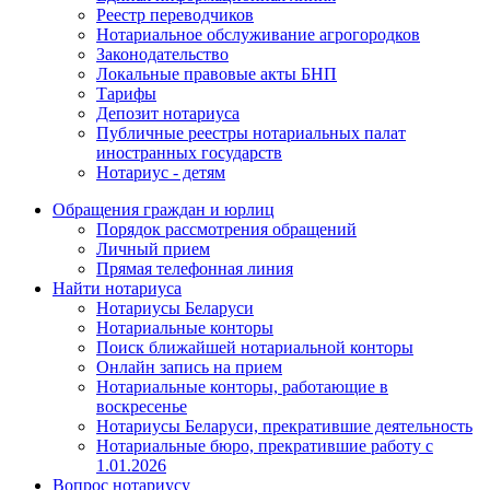
Реестр переводчиков
Нотариальное обслуживание агрогородков
Законодательство
Локальные правовые акты БНП
Тарифы
Депозит нотариуса
Публичные реестры нотариальных палат
иностранных государств
Нотариус - детям
Обращения граждан и юрлиц
Порядок рассмотрения обращений
Личный прием
Прямая телефонная линия
Найти нотариуса
Нотариусы Беларуси
Нотариальные конторы
Поиск ближайшей нотариальной конторы
Онлайн запись на прием
Нотариальные конторы, работающие в
воскресенье
Нотариусы Беларуси, прекратившие деятельность
Нотариальные бюро, прекратившие работу с
1.01.2026
Вопрос нотариусу