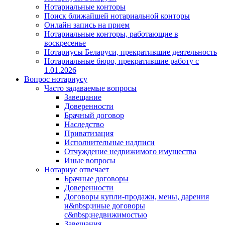
Нотариальные конторы
Поиск ближайшей нотариальной конторы
Онлайн запись на прием
Нотариальные конторы, работающие в
воскресенье
Нотариусы Беларуси, прекратившие деятельность
Нотариальные бюро, прекратившие работу с
1.01.2026
Вопрос нотариусу
Часто задаваемые вопросы
Завещание
Доверенности
Брачный договор
Наследство
Приватизация
Исполнительные надписи
Отчуждение недвижимого имущества
Иные вопросы
Нотариус отвечает
Брачные договоры
Доверенности
Договоры купли-продажи, мены, дарения
и&nbsp;иные договоры
с&nbsp;недвижимостью
Завещания