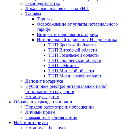
Законодательство
Локальные правовые акты БНП
Тарифы
Тарифы
Освобождение от уплаты нотариального
тарифа
Возврат нотариального тарифа
Нотариальный тариф по ИН с должника
ТНП Брестской области
ТНП Витебской области
ТНП Гомельской области
ТНП Гродненской области
ТНП г. Минска
ТНП Минской области
ТНП Могилевской области
Депозит нотариуса
Публичные реестры нотариальных палат
иностранных государств
Нотариус - детям
Обращения граждан и юрлиц
Порядок рассмотрения обращений
Личный прием
Прямая телефонная линия
Найти нотариуса
Нотариусы Беларуси