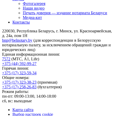
Фотогалерея
Наши видео
Печать доверия — издание нотариата Беларуси
Медиа-кит
Контакты
220030, Республика Беларусь, г. Минск, ул. Красноармейская,
д. 24а, пом 1Н
bnp@belnotary.by
(для корреспонденции в Белорусскую
нотариальную палату, за исключением обращений граждан и
юридических лиц)
Единая информационная линия:
7572
(МТС, A1, Life)
+375 (44) 592-99-27
Горячая линия:
+375 (17) 323-59-34
Общие номера:
+375 (17) 323-38-23
(приемная)
+375 (17) 258-26-83
(бухгалтерия)
Режим работы:
пн-пт: 09:00-13:00, 14:00-18:00
сб, вс: выходные
Карта сайта
Выбор настроек cookie