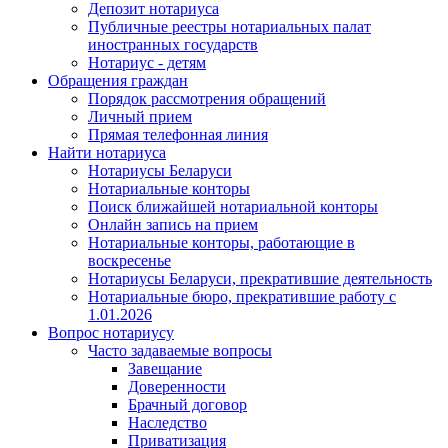
Депозит нотариуса
Публичные реестры нотариальных палат
иностранных государств
Нотариус - детям
Обращения граждан
Порядок рассмотрения обращений
Личный прием
Прямая телефонная линия
Найти нотариуса
Нотариусы Беларуси
Нотариальные конторы
Поиск ближайшей нотариальной конторы
Онлайн запись на прием
Нотариальные конторы, работающие в
воскресенье
Нотариусы Беларуси, прекратившие деятельность
Нотариальные бюро, прекратившие работу с
1.01.2026
Вопрос нотариусу
Часто задаваемые вопросы
Завещание
Доверенности
Брачный договор
Наследство
Приватизация