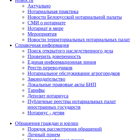
Новости
Актуально
Нотариальная практика
Новости Белорусской нотариальной палаты
СМИ о нотариате
Нотариат в мире
Мероприятия
Новости территориальных нотариальных палат
Справочная информация
Поиск открытого наследственного дела
Проверить доверенность
Единая информационная линия
Реестр переводчиков
Нотариальное обслуживание агрогородков
Законодательство
Локальные правовые акты БНП
Тарифы
Депозит нотариуса
Публичные реестры нотариальных палат
иностранных государств
Нотариус - детям
Обращения граждан и юрлиц
Порядок рассмотрения обращений
Личный прием