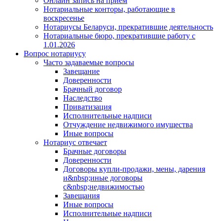
Онлайн запись на прием
Нотариальные конторы, работающие в
воскресенье
Нотариусы Беларуси, прекратившие деятельность
Нотариальные бюро, прекратившие работу с
1.01.2026
Вопрос нотариусу
Часто задаваемые вопросы
Завещание
Доверенности
Брачный договор
Наследство
Приватизация
Исполнительные надписи
Отчуждение недвижимого имущества
Иные вопросы
Нотариус отвечает
Брачные договоры
Доверенности
Договоры купли-продажи, мены, дарения
и&nbsp;иные договоры
с&nbsp;недвижимостью
Завещания
Иные вопросы
Исполнительные надписи