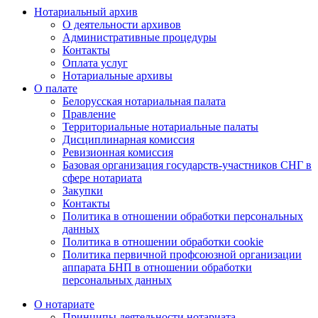
Нотариальный архив
О деятельности архивов
Административные процедуры
Контакты
Оплата услуг
Нотариальные архивы
О палате
Белорусская нотариальная палата
Правление
Территориальные нотариальные палаты
Дисциплинарная комиссия
Ревизионная комиссия
Базовая организация государств-участников СНГ в
сфере нотариата
Закупки
Контакты
Политика в отношении обработки персональных
данных
Политика в отношении обработки cookie
Политика первичной профсоюзной организации
аппарата БНП в отношении обработки
персональных данных
О нотариате
Принципы деятельности нотариата