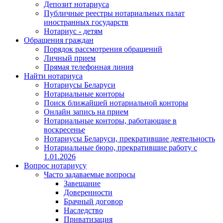
Депозит нотариуса
Публичные реестры нотариальных палат
иностранных государств
Нотариус - детям
Обращения граждан
Порядок рассмотрения обращений
Личный прием
Прямая телефонная линия
Найти нотариуса
Нотариусы Беларуси
Нотариальные конторы
Поиск ближайшей нотариальной конторы
Онлайн запись на прием
Нотариальные конторы, работающие в
воскресенье
Нотариусы Беларуси, прекратившие деятельность
Нотариальные бюро, прекратившие работу с
1.01.2026
Вопрос нотариусу
Часто задаваемые вопросы
Завещание
Доверенности
Брачный договор
Наследство
Приватизация