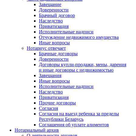
Завещание
Доверенности
Брачный договор
Наследство
Приватизация
Исполнительные надписи
Отчуждение недвижимого имущества
Иные вопросы
Нотариус отвечает
Брачные договоры
Доверенности
Договоры купли-продажи, мены, дарения
и иные договоры с недвижимостью
Завещания
Иные вопросы
Исполнительные надписи
Наследство
Приватизация
Прочие договоры
Согласия
Согласия на выезд ребенка за пределы
Республики Беларусь
Соглашения об уплате алиментов
Нотариальный архив
О деятельности архивов