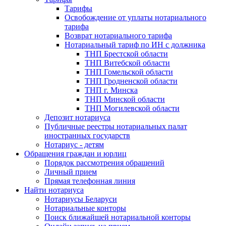
Тарифы
Освобождение от уплаты нотариального
тарифа
Возврат нотариального тарифа
Нотариальный тариф по ИН с должника
ТНП Брестской области
ТНП Витебской области
ТНП Гомельской области
ТНП Гродненской области
ТНП г. Минска
ТНП Минской области
ТНП Могилевской области
Депозит нотариуса
Публичные реестры нотариальных палат
иностранных государств
Нотариус - детям
Обращения граждан и юрлиц
Порядок рассмотрения обращений
Личный прием
Прямая телефонная линия
Найти нотариуса
Нотариусы Беларуси
Нотариальные конторы
Поиск ближайшей нотариальной конторы