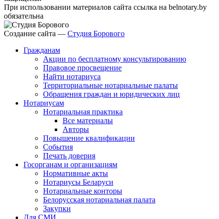
При использовании материалов сайта ссылка на belnotary.by
обязательна
Создание сайта —
Студия Борового
Гражданам
Акции по бесплатному консультированию
Правовое просвещение
Найти нотариуса
Территориальные нотариальные палаты
Обращения граждан и юридических лиц
Нотариусам
Нотариальная практика
Все материалы
Авторы
Повышение квалификации
События
Печать доверия
Госорганам и организациям
Нормативные акты
Нотариусы Беларуси
Нотариальные конторы
Белорусская нотариальная палата
Закупки
Для СМИ