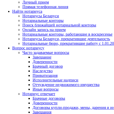
Личный прием
Прямая телефонная линия
Найти нотариуса
Нотариусы Беларуси
Нотариальные конторы
Поиск ближайшей нотариальной конторы
Онлайн запись на прием
Нотариальные конторы, работающие в воскресенье
Нотариусы Беларуси, прекратившие деятельность
Нотариальные бюро, прекратившие работу с 1.01.2
Вопрос нотариусу
Часто задаваемые вопросы
Завещание
Доверенности
Брачный договор
Наследство
Приватизация
Исполнительные надписи
Отчуждение недвижимого имущества
Иные вопросы
Нотариус отвечает
Брачные договоры
Доверенности
Договоры купли-продажи, мены, дарения и и
Завещания