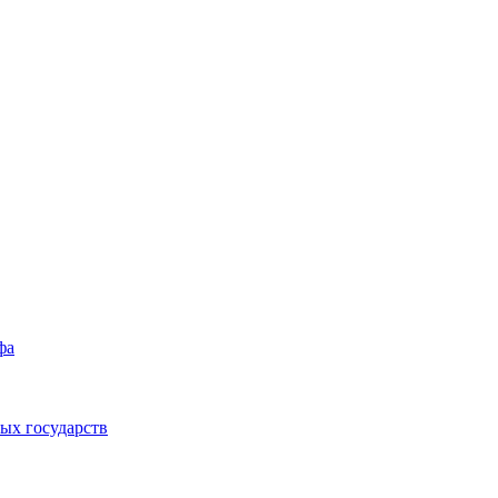
фа
ых государств