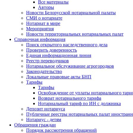
Все материалы
Авторы
Новости Белорусской нотариальной палаты
СМИ о нотариате
Нотариат в мире
Мероприятия
Новости территориальных нотариальных палат
Справочная информация
Поиск открытого наследственного дела
Проверить доверенность
Единая информационная линия
Реестр переводчиков
Нотариальное обслуживание агрогородков
Законодательство
Локальные правовые акты БНП
Тарифы
Тарифы
Освобождение от уплаты нотариального тари
Возврат нотариального тарифа
Нотариальный тариф по ИН с должника
Депозит нотариуса
Публичные реестры нотариальных палат иностранн
Нотариус - детям
Обращения граждан
Порядок рассмотрения обращений