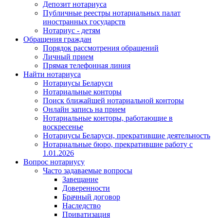
Депозит нотариуса
Публичные реестры нотариальных палат
иностранных государств
Нотариус - детям
Обращения граждан
Порядок рассмотрения обращений
Личный прием
Прямая телефонная линия
Найти нотариуса
Нотариусы Беларуси
Нотариальные конторы
Поиск ближайшей нотариальной конторы
Онлайн запись на прием
Нотариальные конторы, работающие в
воскресенье
Нотариусы Беларуси, прекратившие деятельность
Нотариальные бюро, прекратившие работу с
1.01.2026
Вопрос нотариусу
Часто задаваемые вопросы
Завещание
Доверенности
Брачный договор
Наследство
Приватизация