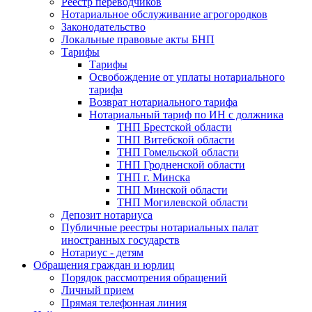
Реестр переводчиков
Нотариальное обслуживание агрогородков
Законодательство
Локальные правовые акты БНП
Тарифы
Тарифы
Освобождение от уплаты нотариального
тарифа
Возврат нотариального тарифа
Нотариальный тариф по ИН с должника
ТНП Брестской области
ТНП Витебской области
ТНП Гомельской области
ТНП Гродненской области
ТНП г. Минска
ТНП Минской области
ТНП Могилевской области
Депозит нотариуса
Публичные реестры нотариальных палат
иностранных государств
Нотариус - детям
Обращения граждан и юрлиц
Порядок рассмотрения обращений
Личный прием
Прямая телефонная линия