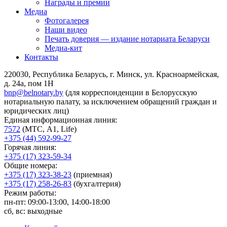
Награды и премии
Медиа
Фотогалерея
Наши видео
Печать доверия — издание нотариата Беларуси
Медиа-кит
Контакты
220030, Республика Беларусь, г. Минск, ул. Красноармейская,
д. 24а, пом 1Н
bnp@belnotary.by
(для корреспонденции в Белорусскую
нотариальную палату, за исключением обращений граждан и
юридических лиц)
Единая информационная линия:
7572
(МТС, A1, Life)
+375 (44) 592-99-27
Горячая линия:
+375 (17) 323-59-34
Общие номера:
+375 (17) 323-38-23
(приемная)
+375 (17) 258-26-83
(бухгалтерия)
Режим работы:
пн-пт: 09:00-13:00, 14:00-18:00
сб, вс: выходные