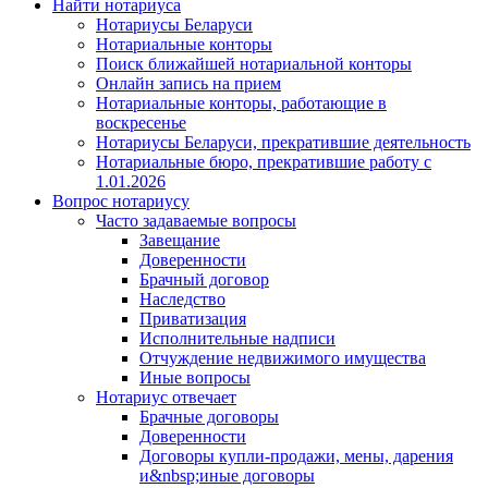
Найти нотариуса
Нотариусы Беларуси
Нотариальные конторы
Поиск ближайшей нотариальной конторы
Онлайн запись на прием
Нотариальные конторы, работающие в
воскресенье
Нотариусы Беларуси, прекратившие деятельность
Нотариальные бюро, прекратившие работу с
1.01.2026
Вопрос нотариусу
Часто задаваемые вопросы
Завещание
Доверенности
Брачный договор
Наследство
Приватизация
Исполнительные надписи
Отчуждение недвижимого имущества
Иные вопросы
Нотариус отвечает
Брачные договоры
Доверенности
Договоры купли-продажи, мены, дарения
и&nbsp;иные договоры