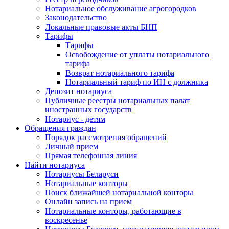
Нотариальное обслуживание агрогородков
Законодательство
Локальные правовые акты БНП
Тарифы
Тарифы
Освобождение от уплаты нотариального
тарифа
Возврат нотариального тарифа
Нотариальный тариф по ИН с должника
Депозит нотариуса
Публичные реестры нотариальных палат
иностранных государств
Нотариус - детям
Обращения граждан
Порядок рассмотрения обращений
Личный прием
Прямая телефонная линия
Найти нотариуса
Нотариусы Беларуси
Нотариальные конторы
Поиск ближайшей нотариальной конторы
Онлайн запись на прием
Нотариальные конторы, работающие в
воскресенье