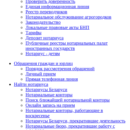
Проверить доверенность
Единая информационная линия
Реестр переводчиков
Нотариальное обслуживание агрогородков
Законодательство
Локальные правовые акты БНП
Тарифы
Депозит нотариуса
Публичные реестры нотариальных палат
иностранных государств
Нотариус - детям
Обращения граждан и юрлиц
Порядок рассмотрения обращений
Личный прием
Прямая телефонная линия
Найти нотариуса
Нотариусы Беларуси
Нотариальные конторы
Поиск ближайшей нотариальной конторы
Онлайн запись на прием
Нотариальные конторы, работающие в
воскресенье
Нотариусы Беларуси, прекратившие деятельность
Нотариальные бюро, прекратившие работу с