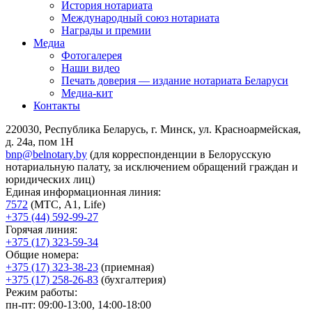
История нотариата
Международный союз нотариата
Награды и премии
Медиа
Фотогалерея
Наши видео
Печать доверия — издание нотариата Беларуси
Медиа-кит
Контакты
220030, Республика Беларусь, г. Минск, ул. Красноармейская,
д. 24а, пом 1Н
bnp@belnotary.by
(для корреспонденции в Белорусскую
нотариальную палату, за исключением обращений граждан и
юридических лиц)
Единая информационная линия:
7572
(МТС, A1, Life)
+375 (44) 592-99-27
Горячая линия:
+375 (17) 323-59-34
Общие номера:
+375 (17) 323-38-23
(приемная)
+375 (17) 258-26-83
(бухгалтерия)
Режим работы:
пн-пт: 09:00-13:00, 14:00-18:00