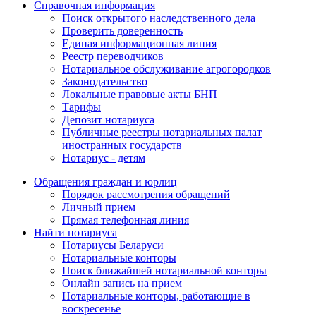
Справочная информация
Поиск открытого наследственного дела
Проверить доверенность
Единая информационная линия
Реестр переводчиков
Нотариальное обслуживание агрогородков
Законодательство
Локальные правовые акты БНП
Тарифы
Депозит нотариуса
Публичные реестры нотариальных палат
иностранных государств
Нотариус - детям
Обращения граждан и юрлиц
Порядок рассмотрения обращений
Личный прием
Прямая телефонная линия
Найти нотариуса
Нотариусы Беларуси
Нотариальные конторы
Поиск ближайшей нотариальной конторы
Онлайн запись на прием
Нотариальные конторы, работающие в
воскресенье