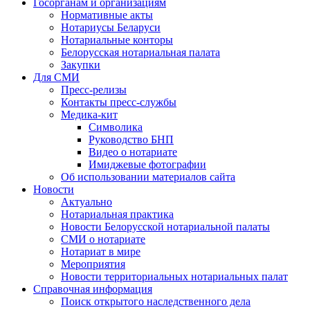
Госорганам и организациям
Нормативные акты
Нотариусы Беларуси
Нотариальные конторы
Белорусская нотариальная палата
Закупки
Для СМИ
Пресс-релизы
Контакты пресс-службы
Медика-кит
Символика
Руководство БНП
Видео о нотариате
Имиджевые фотографии
Об использовании материалов сайта
Новости
Актуально
Нотариальная практика
Новости Белорусской нотариальной палаты
СМИ о нотариате
Нотариат в мире
Мероприятия
Новости территориальных нотариальных палат
Справочная информация
Поиск открытого наследственного дела