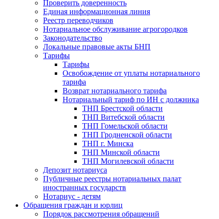
Проверить доверенность
Единая информационная линия
Реестр переводчиков
Нотариальное обслуживание агрогородков
Законодательство
Локальные правовые акты БНП
Тарифы
Тарифы
Освобождение от уплаты нотариального
тарифа
Возврат нотариального тарифа
Нотариальный тариф по ИН с должника
ТНП Брестской области
ТНП Витебской области
ТНП Гомельской области
ТНП Гродненской области
ТНП г. Минска
ТНП Минской области
ТНП Могилевской области
Депозит нотариуса
Публичные реестры нотариальных палат
иностранных государств
Нотариус - детям
Обращения граждан и юрлиц
Порядок рассмотрения обращений