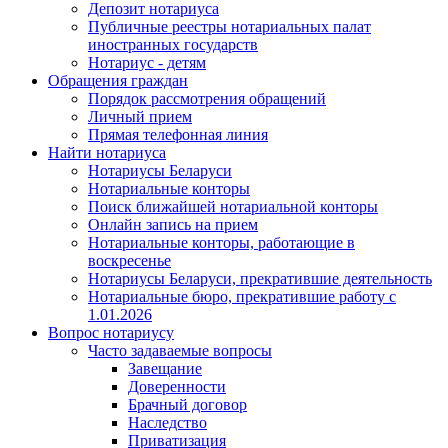
Депозит нотариуса
Публичные реестры нотариальных палат
иностранных государств
Нотариус - детям
Обращения граждан
Порядок рассмотрения обращений
Личный прием
Прямая телефонная линия
Найти нотариуса
Нотариусы Беларуси
Нотариальные конторы
Поиск ближайшей нотариальной конторы
Онлайн запись на прием
Нотариальные конторы, работающие в
воскресенье
Нотариусы Беларуси, прекратившие деятельность
Нотариальные бюро, прекратившие работу с
1.01.2026
Вопрос нотариусу
Часто задаваемые вопросы
Завещание
Доверенности
Брачный договор
Наследство
Приватизация