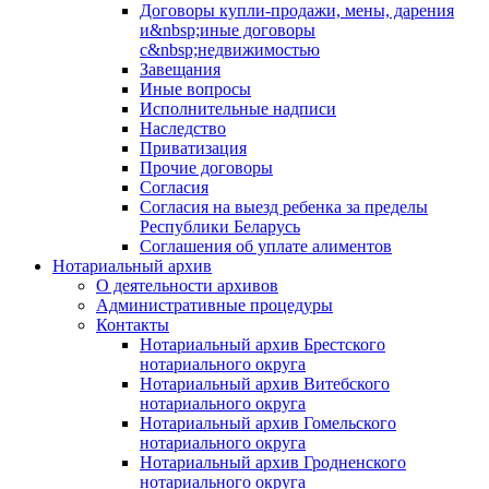
Договоры купли-продажи, мены, дарения
и&nbsp;иные договоры
с&nbsp;недвижимостью
Завещания
Иные вопросы
Исполнительные надписи
Наследство
Приватизация
Прочие договоры
Согласия
Согласия на выезд ребенка за пределы
Республики Беларусь
Соглашения об уплате алиментов
Нотариальный архив
О деятельности архивов
Административные процедуры
Контакты
Нотариальный архив Брестского
нотариального округа
Нотариальный архив Витебского
нотариального округа
Нотариальный архив Гомельского
нотариального округа
Нотариальный архив Гродненского
нотариального округа