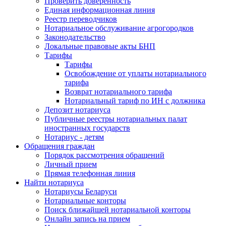
Проверить доверенность
Единая информационная линия
Реестр переводчиков
Нотариальное обслуживание агрогородков
Законодательство
Локальные правовые акты БНП
Тарифы
Тарифы
Освобождение от уплаты нотариального
тарифа
Возврат нотариального тарифа
Нотариальный тариф по ИН с должника
Депозит нотариуса
Публичные реестры нотариальных палат
иностранных государств
Нотариус - детям
Обращения граждан
Порядок рассмотрения обращений
Личный прием
Прямая телефонная линия
Найти нотариуса
Нотариусы Беларуси
Нотариальные конторы
Поиск ближайшей нотариальной конторы
Онлайн запись на прием