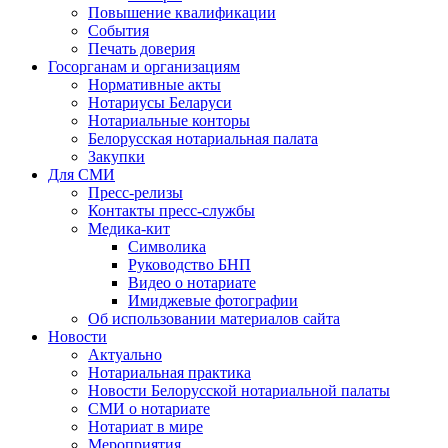
Повышение квалификации
События
Печать доверия
Госорганам и организациям
Нормативные акты
Нотариусы Беларуси
Нотариальные конторы
Белорусская нотариальная палата
Закупки
Для СМИ
Пресс-релизы
Контакты пресс-службы
Медика-кит
Символика
Руководство БНП
Видео о нотариате
Имиджевые фотографии
Об использовании материалов сайта
Новости
Актуально
Нотариальная практика
Новости Белорусской нотариальной палаты
СМИ о нотариате
Нотариат в мире
Мероприятия