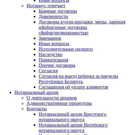
Иные вопросы
Нотариус отвечает
Брачные договоры
Доверенности
Договоры купли-продажи, мены, дарения
и&nbsp;иные договоры
с&nbsp;недвижимостью
Завещания
Иные вопросы
Исполнительные надписи
Наследство
Приватизация
Прочие договоры
Согласия
Согласия на выезд ребенка за пределы
Республики Беларусь
Соглашения об уплате алиментов
Нотариальный архив
О деятельности архивов
Административные процедуры
Контакты
Нотариальный архив Брестского
нотариального округа
Нотариальный архив Витебского
нотариального округа