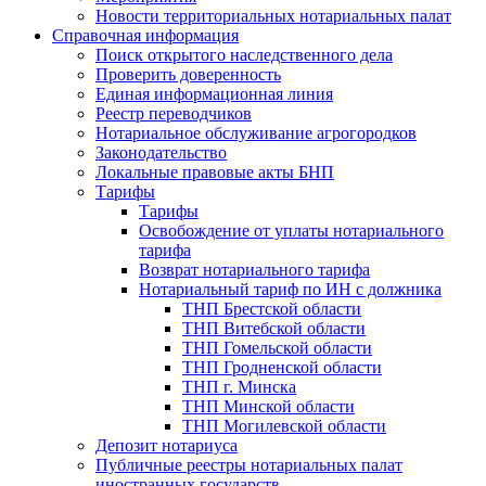
Новости территориальных нотариальных палат
Справочная информация
Поиск открытого наследственного дела
Проверить доверенность
Единая информационная линия
Реестр переводчиков
Нотариальное обслуживание агрогородков
Законодательство
Локальные правовые акты БНП
Тарифы
Тарифы
Освобождение от уплаты нотариального
тарифа
Возврат нотариального тарифа
Нотариальный тариф по ИН с должника
ТНП Брестской области
ТНП Витебской области
ТНП Гомельской области
ТНП Гродненской области
ТНП г. Минска
ТНП Минской области
ТНП Могилевской области
Депозит нотариуса
Публичные реестры нотариальных палат
иностранных государств