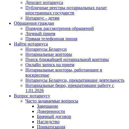
Депозит нотариуса
Публичные реестры нотариальных палат
иностранных государств
Нотариус - детям
Обращения граждан
Порядок рассмотрения обращений
Личный прием
Прямая телефонная линия
Найти нотариуса
Нотариусы Беларуси
Нотариальные конторы
Поиск ближайшей нотариальной конторы
Онлайн запись на прием
Нотариальные конторы, работающие в
воскресенье
Нотариусы Беларуси, прекратившие деятельность
Нотариальные бюро, прекратившие работу с
1.01.2026
Вопрос нотариусу
Часто задаваемые вопросы
Завещание
Доверенности
Брачный договор
Наследство
Приватизация