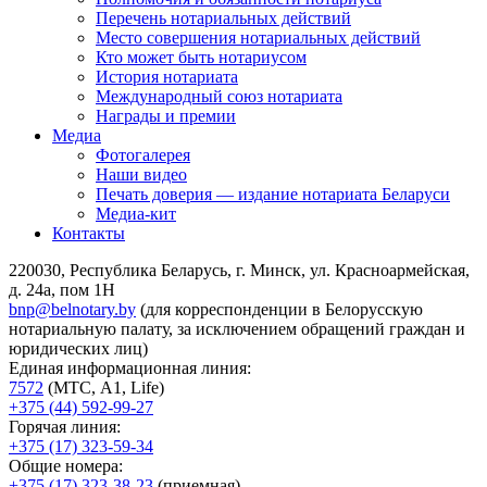
Перечень нотариальных действий
Место совершения нотариальных действий
Кто может быть нотариусом
История нотариата
Международный союз нотариата
Награды и премии
Медиа
Фотогалерея
Наши видео
Печать доверия — издание нотариата Беларуси
Медиа-кит
Контакты
220030, Республика Беларусь, г. Минск, ул. Красноармейская,
д. 24а, пом 1Н
bnp@belnotary.by
(для корреспонденции в Белорусскую
нотариальную палату, за исключением обращений граждан и
юридических лиц)
Единая информационная линия:
7572
(МТС, A1, Life)
+375 (44) 592-99-27
Горячая линия:
+375 (17) 323-59-34
Общие номера:
+375 (17) 323-38-23
(приемная)