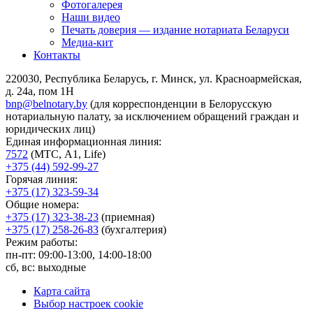
Фотогалерея
Наши видео
Печать доверия — издание нотариата Беларуси
Медиа-кит
Контакты
220030, Республика Беларусь, г. Минск, ул. Красноармейская,
д. 24а, пом 1Н
bnp@belnotary.by
(для корреспонденции в Белорусскую
нотариальную палату, за исключением обращений граждан и
юридических лиц)
Единая информационная линия:
7572
(МТС, A1, Life)
+375 (44) 592-99-27
Горячая линия:
+375 (17) 323-59-34
Общие номера:
+375 (17) 323-38-23
(приемная)
+375 (17) 258-26-83
(бухгалтерия)
Режим работы:
пн-пт: 09:00-13:00, 14:00-18:00
сб, вс: выходные
Карта сайта
Выбор настроек cookie