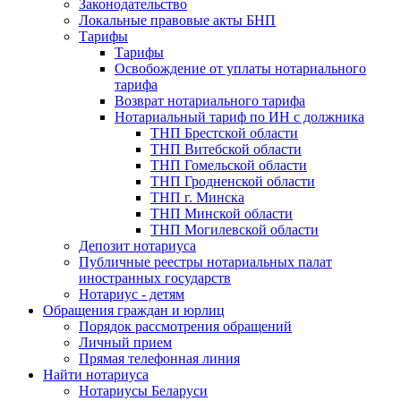
Законодательство
Локальные правовые акты БНП
Тарифы
Тарифы
Освобождение от уплаты нотариального
тарифа
Возврат нотариального тарифа
Нотариальный тариф по ИН с должника
ТНП Брестской области
ТНП Витебской области
ТНП Гомельской области
ТНП Гродненской области
ТНП г. Минска
ТНП Минской области
ТНП Могилевской области
Депозит нотариуса
Публичные реестры нотариальных палат
иностранных государств
Нотариус - детям
Обращения граждан и юрлиц
Порядок рассмотрения обращений
Личный прием
Прямая телефонная линия
Найти нотариуса
Нотариусы Беларуси