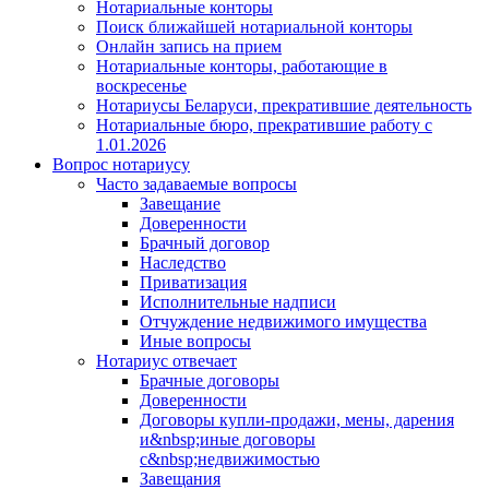
Нотариальные конторы
Поиск ближайшей нотариальной конторы
Онлайн запись на прием
Нотариальные конторы, работающие в
воскресенье
Нотариусы Беларуси, прекратившие деятельность
Нотариальные бюро, прекратившие работу с
1.01.2026
Вопрос нотариусу
Часто задаваемые вопросы
Завещание
Доверенности
Брачный договор
Наследство
Приватизация
Исполнительные надписи
Отчуждение недвижимого имущества
Иные вопросы
Нотариус отвечает
Брачные договоры
Доверенности
Договоры купли-продажи, мены, дарения
и&nbsp;иные договоры
с&nbsp;недвижимостью
Завещания