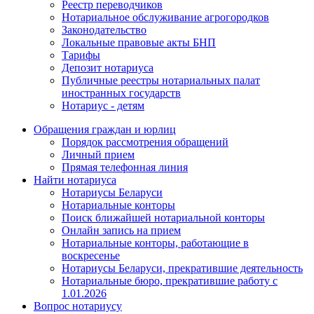
Реестр переводчиков
Нотариальное обслуживание агрогородков
Законодательство
Локальные правовые акты БНП
Тарифы
Депозит нотариуса
Публичные реестры нотариальных палат
иностранных государств
Нотариус - детям
Обращения граждан и юрлиц
Порядок рассмотрения обращений
Личный прием
Прямая телефонная линия
Найти нотариуса
Нотариусы Беларуси
Нотариальные конторы
Поиск ближайшей нотариальной конторы
Онлайн запись на прием
Нотариальные конторы, работающие в
воскресенье
Нотариусы Беларуси, прекратившие деятельность
Нотариальные бюро, прекратившие работу с
1.01.2026
Вопрос нотариусу