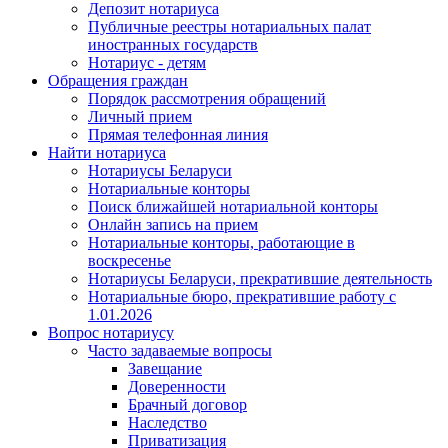
Депозит нотариуса
Публичные реестры нотариальных палат
иностранных государств
Нотариус - детям
Обращения граждан
Порядок рассмотрения обращений
Личный прием
Прямая телефонная линия
Найти нотариуса
Нотариусы Беларуси
Нотариальные конторы
Поиск ближайшей нотариальной конторы
Онлайн запись на прием
Нотариальные конторы, работающие в
воскресенье
Нотариусы Беларуси, прекратившие деятельность
Нотариальные бюро, прекратившие работу с
1.01.2026
Вопрос нотариусу
Часто задаваемые вопросы
Завещание
Доверенности
Брачный договор
Наследство
Приватизация