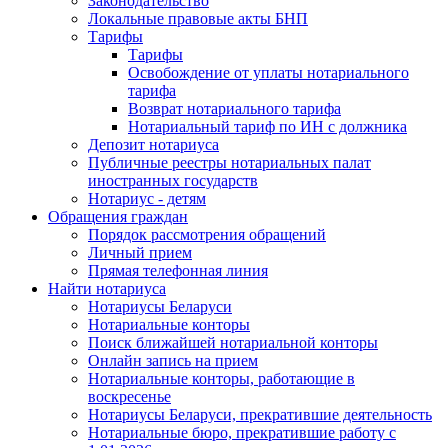
Законодательство
Локальные правовые акты БНП
Тарифы
Тарифы
Освобождение от уплаты нотариального
тарифа
Возврат нотариального тарифа
Нотариальный тариф по ИН с должника
Депозит нотариуса
Публичные реестры нотариальных палат
иностранных государств
Нотариус - детям
Обращения граждан
Порядок рассмотрения обращений
Личный прием
Прямая телефонная линия
Найти нотариуса
Нотариусы Беларуси
Нотариальные конторы
Поиск ближайшей нотариальной конторы
Онлайн запись на прием
Нотариальные конторы, работающие в
воскресенье
Нотариусы Беларуси, прекратившие деятельность
Нотариальные бюро, прекратившие работу с