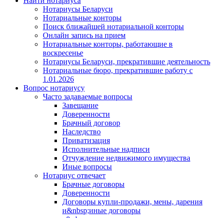
Найти нотариуса
Нотариусы Беларуси
Нотариальные конторы
Поиск ближайшей нотариальной конторы
Онлайн запись на прием
Нотариальные конторы, работающие в
воскресенье
Нотариусы Беларуси, прекратившие деятельность
Нотариальные бюро, прекратившие работу с
1.01.2026
Вопрос нотариусу
Часто задаваемые вопросы
Завещание
Доверенности
Брачный договор
Наследство
Приватизация
Исполнительные надписи
Отчуждение недвижимого имущества
Иные вопросы
Нотариус отвечает
Брачные договоры
Доверенности
Договоры купли-продажи, мены, дарения
и&nbsp;иные договоры