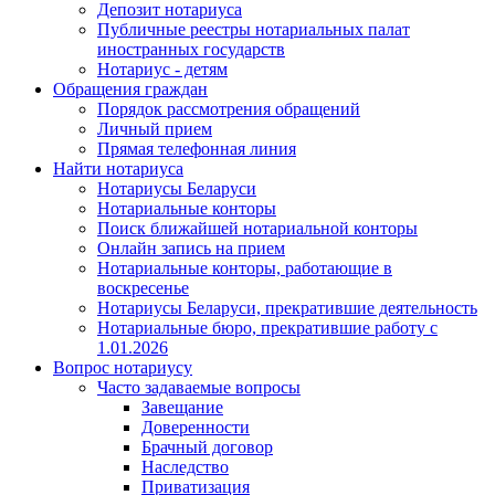
Депозит нотариуса
Публичные реестры нотариальных палат
иностранных государств
Нотариус - детям
Обращения граждан
Порядок рассмотрения обращений
Личный прием
Прямая телефонная линия
Найти нотариуса
Нотариусы Беларуси
Нотариальные конторы
Поиск ближайшей нотариальной конторы
Онлайн запись на прием
Нотариальные конторы, работающие в
воскресенье
Нотариусы Беларуси, прекратившие деятельность
Нотариальные бюро, прекратившие работу с
1.01.2026
Вопрос нотариусу
Часто задаваемые вопросы
Завещание
Доверенности
Брачный договор
Наследство
Приватизация