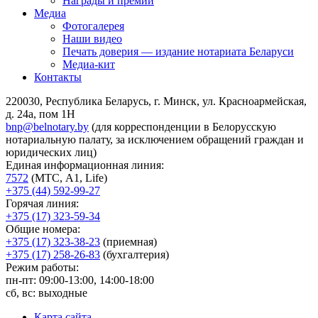
Награды и премии
Медиа
Фотогалерея
Наши видео
Печать доверия — издание нотариата Беларуси
Медиа-кит
Контакты
220030, Республика Беларусь, г. Минск, ул. Красноармейская,
д. 24а, пом 1Н
bnp@belnotary.by
(для корреспонденции в Белорусскую
нотариальную палату, за исключением обращений граждан и
юридических лиц)
Единая информационная линия:
7572
(МТС, A1, Life)
+375 (44) 592-99-27
Горячая линия:
+375 (17) 323-59-34
Общие номера:
+375 (17) 323-38-23
(приемная)
+375 (17) 258-26-83
(бухгалтерия)
Режим работы:
пн-пт: 09:00-13:00, 14:00-18:00
сб, вс: выходные
Карта сайта