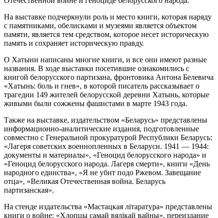
Отечественной войне и геноциде белорусского народа.
На выставке подчеркнули роль и место книги, которая наряду
с памятниками, обелисками и музеями является объектом
памяти, является тем средством, которое несет историческую
память и сохраняет историческую правду.
О Хатыни написаны многие книги, и все они имеют разные
названия. В ходе выставки посетившие ознакомились с
книгой белорусского партизана, фронтовика Антона Белевича
«Хатынь: боль и гнев», в которой писатель рассказывает о
трагедии 149 жителей белорусской деревни Хатынь, которые
живыми были сожжены фашистами в марте 1943 года.
Также на выставке, издательством «Беларусь» представлены
информационно-аналитические издания, подготовленные
совместно с Генеральной прокуратурой Республики Беларусь:
«Лагеря советских военнопленных в Беларуси. 1941 — 1944:
документы и материалы», «Геноцид белорусского народа» и
«Геноцид белорусского народа. Лагеря смерти», книги «День
народного единства», «Я не убит подо Ржевом. Завещание
отца», «Великая Отечественная война. Беларусь
партизанская».
На стенде издательства «Мастацкая лiтаратура» представлены
книги о войне: «Хлопцы самай вялiкай вайны», переиздание