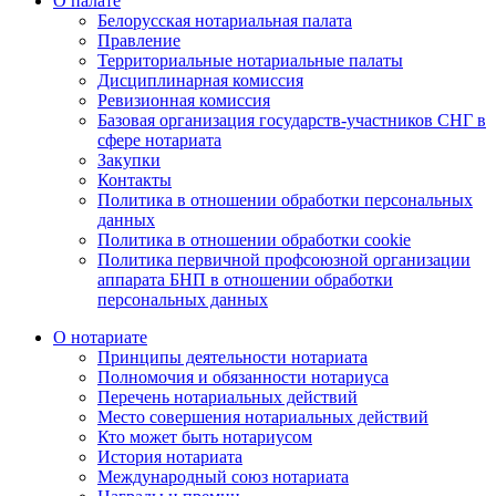
О палате
Белорусская нотариальная палата
Правление
Территориальные нотариальные палаты
Дисциплинарная комиссия
Ревизионная комиссия
Базовая организация государств-участников СНГ в
сфере нотариата
Закупки
Контакты
Политика в отношении обработки персональных
данных
Политика в отношении обработки cookie
Политика первичной профсоюзной организации
аппарата БНП в отношении обработки
персональных данных
О нотариате
Принципы деятельности нотариата
Полномочия и обязанности нотариуса
Перечень нотариальных действий
Место совершения нотариальных действий
Кто может быть нотариусом
История нотариата
Международный союз нотариата