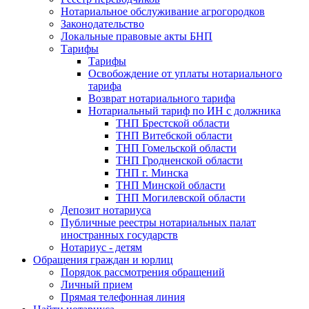
Нотариальное обслуживание агрогородков
Законодательство
Локальные правовые акты БНП
Тарифы
Тарифы
Освобождение от уплаты нотариального
тарифа
Возврат нотариального тарифа
Нотариальный тариф по ИН с должника
ТНП Брестской области
ТНП Витебской области
ТНП Гомельской области
ТНП Гродненской области
ТНП г. Минска
ТНП Минской области
ТНП Могилевской области
Депозит нотариуса
Публичные реестры нотариальных палат
иностранных государств
Нотариус - детям
Обращения граждан и юрлиц
Порядок рассмотрения обращений
Личный прием
Прямая телефонная линия