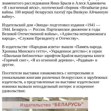
знаменитого расследования Янки Брыля и Алеся Адамовича
«Я з вогненнай вёскi», поэтический сборник «Незабытае рэха
вайны. 100 вершаў беларускiх паэтаў пра Вялiкую Айчынную
вайну».
Издательский дом «Звязда» подготовил издания «1941 —
1944. Беларусь — Россия. Партизанское движение в годы
Великой Отечественной войны», «Адзiнства непераможнага
народа», «Служим ­­Президенту и Отечеству».
В издательстве «Народная асвета» вышли «Память народа.
Хроника Минского гетто», «Украденное детство»; в серии
«Школьная библиотека» шрифтом Брайля выпущены книги
«Горячий снег», «Я из огненной деревни», «Радавыя» и
другие.
Посетители выставки ознакомились с интересными и
уникальными книгами различных белорусских и зарубежных
издательств, а представленные на выставке издательские
новинки вызвали неподдельный интерес и искреннее
удовольствие.