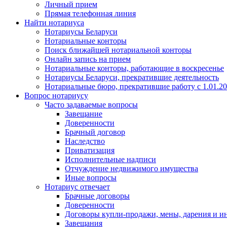
Личный прием
Прямая телефонная линия
Найти нотариуса
Нотариусы Беларуси
Нотариальные конторы
Поиск ближайшей нотариальной конторы
Онлайн запись на прием
Нотариальные конторы, работающие в воскресенье
Нотариусы Беларуси, прекратившие деятельность
Нотариальные бюро, прекратившие работу с 1.01.2
Вопрос нотариусу
Часто задаваемые вопросы
Завещание
Доверенности
Брачный договор
Наследство
Приватизация
Исполнительные надписи
Отчуждение недвижимого имущества
Иные вопросы
Нотариус отвечает
Брачные договоры
Доверенности
Договоры купли-продажи, мены, дарения и и
Завещания