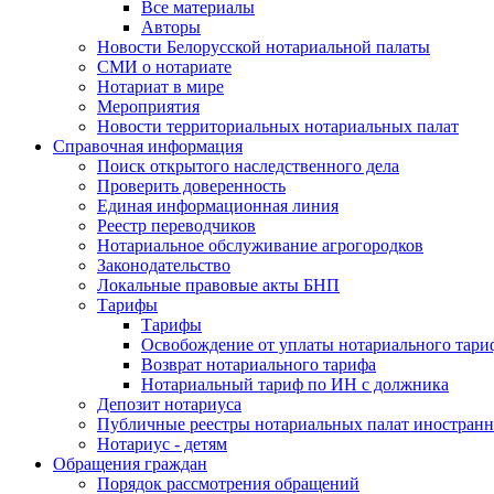
Все материалы
Авторы
Новости Белорусской нотариальной палаты
СМИ о нотариате
Нотариат в мире
Мероприятия
Новости территориальных нотариальных палат
Справочная информация
Поиск открытого наследственного дела
Проверить доверенность
Единая информационная линия
Реестр переводчиков
Нотариальное обслуживание агрогородков
Законодательство
Локальные правовые акты БНП
Тарифы
Тарифы
Освобождение от уплаты нотариального тари
Возврат нотариального тарифа
Нотариальный тариф по ИН с должника
Депозит нотариуса
Публичные реестры нотариальных палат иностранн
Нотариус - детям
Обращения граждан
Порядок рассмотрения обращений