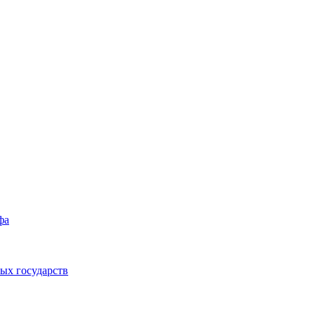
фа
ых государств