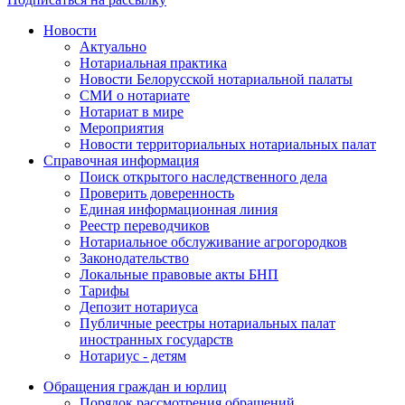
Новости
Актуально
Нотариальная практика
Новости Белорусской нотариальной палаты
СМИ о нотариате
Нотариат в мире
Мероприятия
Новости территориальных нотариальных палат
Справочная информация
Поиск открытого наследственного дела
Проверить доверенность
Единая информационная линия
Реестр переводчиков
Нотариальное обслуживание агрогородков
Законодательство
Локальные правовые акты БНП
Тарифы
Депозит нотариуса
Публичные реестры нотариальных палат
иностранных государств
Нотариус - детям
Обращения граждан и юрлиц
Порядок рассмотрения обращений