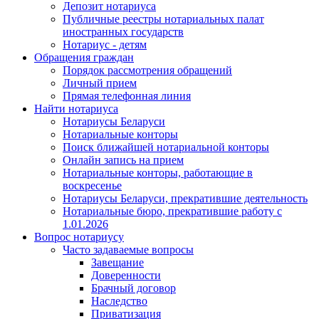
Депозит нотариуса
Публичные реестры нотариальных палат
иностранных государств
Нотариус - детям
Обращения граждан
Порядок рассмотрения обращений
Личный прием
Прямая телефонная линия
Найти нотариуса
Нотариусы Беларуси
Нотариальные конторы
Поиск ближайшей нотариальной конторы
Онлайн запись на прием
Нотариальные конторы, работающие в
воскресенье
Нотариусы Беларуси, прекратившие деятельность
Нотариальные бюро, прекратившие работу с
1.01.2026
Вопрос нотариусу
Часто задаваемые вопросы
Завещание
Доверенности
Брачный договор
Наследство
Приватизация