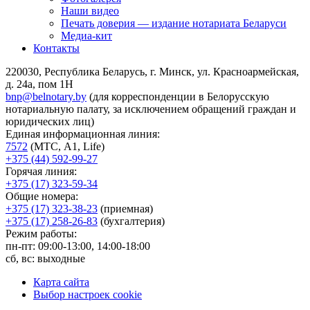
Наши видео
Печать доверия — издание нотариата Беларуси
Медиа-кит
Контакты
220030, Республика Беларусь, г. Минск, ул. Красноармейская,
д. 24а, пом 1Н
bnp@belnotary.by
(для корреспонденции в Белорусскую
нотариальную палату, за исключением обращений граждан и
юридических лиц)
Единая информационная линия:
7572
(МТС, A1, Life)
+375 (44) 592-99-27
Горячая линия:
+375 (17) 323-59-34
Общие номера:
+375 (17) 323-38-23
(приемная)
+375 (17) 258-26-83
(бухгалтерия)
Режим работы:
пн-пт: 09:00-13:00, 14:00-18:00
сб, вс: выходные
Карта сайта
Выбор настроек cookie