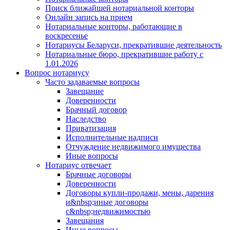
Поиск ближайшей нотариальной конторы
Онлайн запись на прием
Нотариальные конторы, работающие в
воскресенье
Нотариусы Беларуси, прекратившие деятельность
Нотариальные бюро, прекратившие работу с
1.01.2026
Вопрос нотариусу
Часто задаваемые вопросы
Завещание
Доверенности
Брачный договор
Наследство
Приватизация
Исполнительные надписи
Отчуждение недвижимого имущества
Иные вопросы
Нотариус отвечает
Брачные договоры
Доверенности
Договоры купли-продажи, мены, дарения
и&nbsp;иные договоры
с&nbsp;недвижимостью
Завещания
Иные вопросы