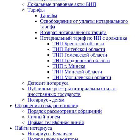
Локальные правовые акты БНП
Тарифы
Тарифы
Освобождение от уплаты нотариального
тарифа
Возврат нотариального тарифа
Нотариальный тариф по ИН с должника
ТНП Брестской области
ТНП Витебской области
ТНП Гомельской области
ТНП Гродненской области
ТНП г. Минска
ТНП Минской области
ТНП Могилевской области
Депозит нотариуса
Публичные реестры нотариальных палат
иностранных государств
Нотариус - детям
Обращения граждан и юрлиц
Порядок рассмотрения обращений
Личный прием
Прямая телефонная линия
Найти нотариуса
Нотариусы Беларуси
Нотариальные конторы