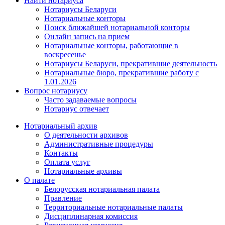
Найти нотариуса
Нотариусы Беларуси
Нотариальные конторы
Поиск ближайшей нотариальной конторы
Онлайн запись на прием
Нотариальные конторы, работающие в
воскресенье
Нотариусы Беларуси, прекратившие деятельность
Нотариальные бюро, прекратившие работу с
1.01.2026
Вопрос нотариусу
Часто задаваемые вопросы
Нотариус отвечает
Нотариальный архив
О деятельности архивов
Административные процедуры
Контакты
Оплата услуг
Нотариальные архивы
О палате
Белорусская нотариальная палата
Правление
Территориальные нотариальные палаты
Дисциплинарная комиссия