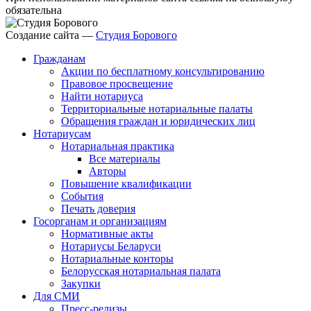
обязательна
Создание сайта —
Студия Борового
Гражданам
Акции по бесплатному консультированию
Правовое просвещение
Найти нотариуса
Территориальные нотариальные палаты
Обращения граждан и юридических лиц
Нотариусам
Нотариальная практика
Все материалы
Авторы
Повышение квалификации
События
Печать доверия
Госорганам и организациям
Нормативные акты
Нотариусы Беларуси
Нотариальные конторы
Белорусская нотариальная палата
Закупки
Для СМИ
Пресс-релизы