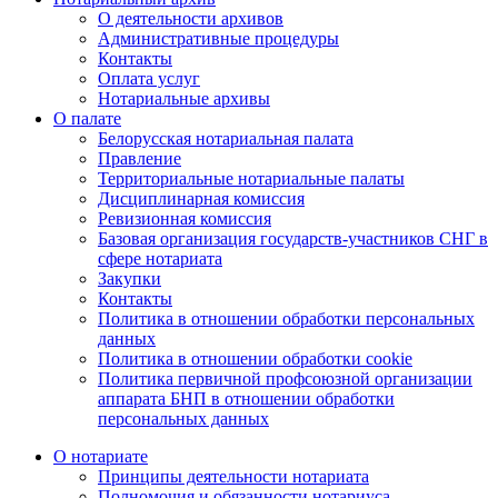
О деятельности архивов
Административные процедуры
Контакты
Оплата услуг
Нотариальные архивы
О палате
Белорусская нотариальная палата
Правление
Территориальные нотариальные палаты
Дисциплинарная комиссия
Ревизионная комиссия
Базовая организация государств-участников СНГ в
сфере нотариата
Закупки
Контакты
Политика в отношении обработки персональных
данных
Политика в отношении обработки cookie
Политика первичной профсоюзной организации
аппарата БНП в отношении обработки
персональных данных
О нотариате
Принципы деятельности нотариата
Полномочия и обязанности нотариуса