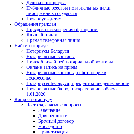
Депозит нотариуса
Публичные реестры нотариальных палат
иностранных государств
Нотариус - детям
Обращения граждан
Порядок рассмотрения обращений
Личный прием
Прямая телефонная линия
Найти нотариуса
Нотариусы Беларуси
Нотариальные конторы
Поиск ближайшей нотариальной конторы
Онлайн запись на прием
Нотариальные конторы, работающие в
воскресенье
Нотариусы Беларуси, прекратившие деятельность
Нотариальные бюро, прекратившие работу с
1.01.2026
Вопрос нотариусу
Часто задаваемые вопросы
Завещание
Доверенности
Брачный договор
Наследство
Приватизация