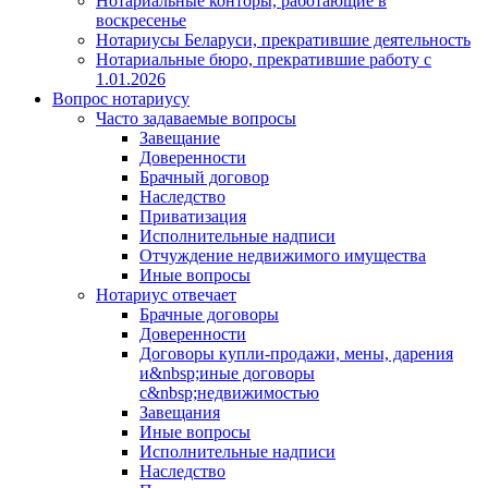
Нотариальные конторы, работающие в
воскресенье
Нотариусы Беларуси, прекратившие деятельность
Нотариальные бюро, прекратившие работу с
1.01.2026
Вопрос нотариусу
Часто задаваемые вопросы
Завещание
Доверенности
Брачный договор
Наследство
Приватизация
Исполнительные надписи
Отчуждение недвижимого имущества
Иные вопросы
Нотариус отвечает
Брачные договоры
Доверенности
Договоры купли-продажи, мены, дарения
и&nbsp;иные договоры
с&nbsp;недвижимостью
Завещания
Иные вопросы
Исполнительные надписи
Наследство