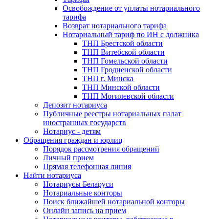
Освобождение от уплаты нотариального
тарифа
Возврат нотариального тарифа
Нотариальный тариф по ИН с должника
ТНП Брестской области
ТНП Витебской области
ТНП Гомельской области
ТНП Гродненской области
ТНП г. Минска
ТНП Минской области
ТНП Могилевской области
Депозит нотариуса
Публичные реестры нотариальных палат
иностранных государств
Нотариус - детям
Обращения граждан и юрлиц
Порядок рассмотрения обращений
Личный прием
Прямая телефонная линия
Найти нотариуса
Нотариусы Беларуси
Нотариальные конторы
Поиск ближайшей нотариальной конторы
Онлайн запись на прием