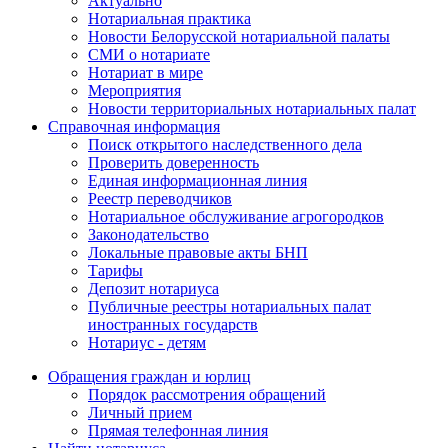
Актуально
Нотариальная практика
Новости Белорусской нотариальной палаты
СМИ о нотариате
Нотариат в мире
Мероприятия
Новости территориальных нотариальных палат
Справочная информация
Поиск открытого наследственного дела
Проверить доверенность
Единая информационная линия
Реестр переводчиков
Нотариальное обслуживание агрогородков
Законодательство
Локальные правовые акты БНП
Тарифы
Депозит нотариуса
Публичные реестры нотариальных палат
иностранных государств
Нотариус - детям
Обращения граждан и юрлиц
Порядок рассмотрения обращений
Личный прием
Прямая телефонная линия