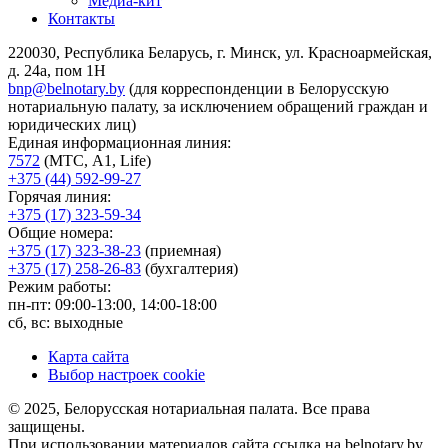
Медиа-кит
Контакты
220030, Республика Беларусь, г. Минск, ул. Красноармейская,
д. 24а, пом 1Н
bnp@belnotary.by
(для корреспонденции в Белорусскую
нотариальную палату, за исключением обращений граждан и
юридических лиц)
Единая информационная линия:
7572
(МТС, A1, Life)
+375 (44) 592-99-27
Горячая линия:
+375 (17) 323-59-34
Общие номера:
+375 (17) 323-38-23
(приемная)
+375 (17) 258-26-83
(бухгалтерия)
Режим работы:
пн-пт: 09:00-13:00, 14:00-18:00
сб, вс: выходные
Карта сайта
Выбор настроек cookie
© 2025, Белорусская нотариальная палата. Все права
защищены.
При использовании материалов сайта ссылка на belnotary.by