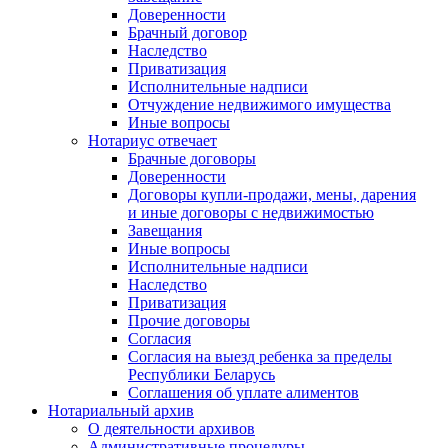
Доверенности
Брачный договор
Наследство
Приватизация
Исполнительные надписи
Отчуждение недвижимого имущества
Иные вопросы
Нотариус отвечает
Брачные договоры
Доверенности
Договоры купли-продажи, мены, дарения
и иные договоры с недвижимостью
Завещания
Иные вопросы
Исполнительные надписи
Наследство
Приватизация
Прочие договоры
Согласия
Согласия на выезд ребенка за пределы
Республики Беларусь
Соглашения об уплате алиментов
Нотариальный архив
О деятельности архивов
Административные процедуры