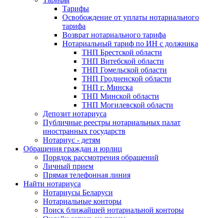
Тарифы
Освобождение от уплаты нотариального
тарифа
Возврат нотариального тарифа
Нотариальный тариф по ИН с должника
ТНП Брестской области
ТНП Витебской области
ТНП Гомельской области
ТНП Гродненской области
ТНП г. Минска
ТНП Минской области
ТНП Могилевской области
Депозит нотариуса
Публичные реестры нотариальных палат
иностранных государств
Нотариус - детям
Обращения граждан и юрлиц
Порядок рассмотрения обращений
Личный прием
Прямая телефонная линия
Найти нотариуса
Нотариусы Беларуси
Нотариальные конторы
Поиск ближайшей нотариальной конторы