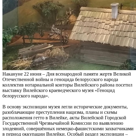
Накануне 22 июня – Дня всенародной памяти жертв Великой
Отечественной войны и геноцида белорусского народа
коллектив нотариальной конторы Вилейского района посетил
выставку Вилейского краеведческого музея «Геноцид
белорусского народа».
В основу экспозиции музея легли исторические документы,
разоблачающие преступления нацизма, планы и схемы
расположения гетто в Вилейке, акты Вилейской Городской
Государственной Чрезвычайной Комиссии по выявлению
злодеяний, совершённых немецко-фашистскими захватчиками
в период оккупации Вилейки. Особый раздел экспозиции –