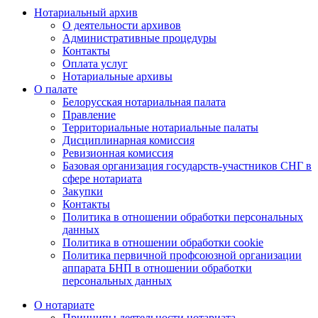
Нотариальный архив
О деятельности архивов
Административные процедуры
Контакты
Оплата услуг
Нотариальные архивы
О палате
Белорусская нотариальная палата
Правление
Территориальные нотариальные палаты
Дисциплинарная комиссия
Ревизионная комиссия
Базовая организация государств-участников СНГ в
сфере нотариата
Закупки
Контакты
Политика в отношении обработки персональных
данных
Политика в отношении обработки cookie
Политика первичной профсоюзной организации
аппарата БНП в отношении обработки
персональных данных
О нотариате
Принципы деятельности нотариата