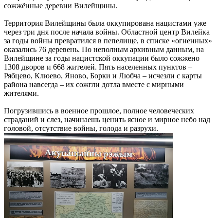
сожжённые деревни Вилейщины.
Территория Вилейщины была оккупирована нацистами уже
через три дня после начала войны. Областной центр Вилейка
за годы войны превратился в пепелище, в списке «огненных»
оказались 76 деревень. По неполным архивным данным, на
Вилейщине за годы нацистской оккупации было сожжено
1308 дворов и 668 жителей. Пять населенных пунктов –
Рябцево, Клюево, Яново, Борки и Любча – исчезли с карты
района навсегда – их сожгли дотла вместе с мирными
жителями.
Погрузившись в военное прошлое, полное человеческих
страданий и слез, начинаешь ценить ясное и мирное небо над
головой, отсутствие войны, голода и разрухи.