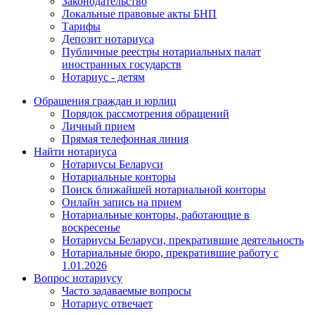
Законодательство
Локальные правовые акты БНП
Тарифы
Депозит нотариуса
Публичные реестры нотариальных палат
иностранных государств
Нотариус - детям
Обращения граждан и юрлиц
Порядок рассмотрения обращений
Личный прием
Прямая телефонная линия
Найти нотариуса
Нотариусы Беларуси
Нотариальные конторы
Поиск ближайшей нотариальной конторы
Онлайн запись на прием
Нотариальные конторы, работающие в
воскресенье
Нотариусы Беларуси, прекратившие деятельность
Нотариальные бюро, прекратившие работу с
1.01.2026
Вопрос нотариусу
Часто задаваемые вопросы
Нотариус отвечает