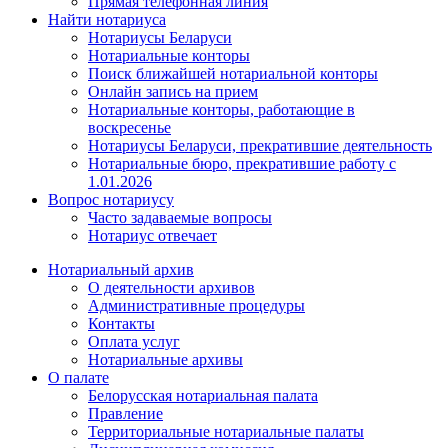
Прямая телефонная линия
Найти нотариуса
Нотариусы Беларуси
Нотариальные конторы
Поиск ближайшей нотариальной конторы
Онлайн запись на прием
Нотариальные конторы, работающие в
воскресенье
Нотариусы Беларуси, прекратившие деятельность
Нотариальные бюро, прекратившие работу с
1.01.2026
Вопрос нотариусу
Часто задаваемые вопросы
Нотариус отвечает
Нотариальный архив
О деятельности архивов
Административные процедуры
Контакты
Оплата услуг
Нотариальные архивы
О палате
Белорусская нотариальная палата
Правление
Территориальные нотариальные палаты