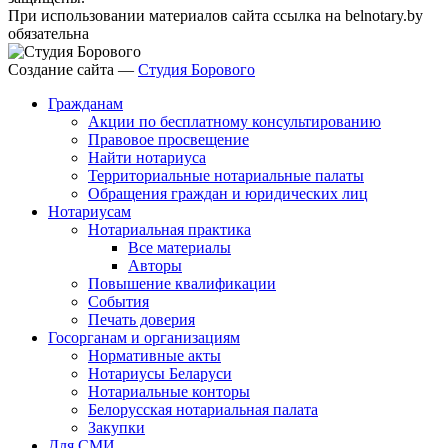
При использовании материалов сайта ссылка на belnotary.by
обязательна
Создание сайта —
Студия Борового
Гражданам
Акции по бесплатному консультированию
Правовое просвещение
Найти нотариуса
Территориальные нотариальные палаты
Обращения граждан и юридических лиц
Нотариусам
Нотариальная практика
Все материалы
Авторы
Повышение квалификации
События
Печать доверия
Госорганам и организациям
Нормативные акты
Нотариусы Беларуси
Нотариальные конторы
Белорусская нотариальная палата
Закупки
Для СМИ