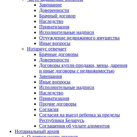
Завещание
Доверенности
Брачный договор
Наследство
Приватизация
Исполнительные надписи
Отчуждение недвижимого имущества
Иные вопросы
Нотариус отвечает
Брачные договоры
Доверенности
Договоры купли-продажи, мены, дарения
и иные договоры с недвижимостью
Завещания
Иные вопросы
Исполнительные надписи
Наследство
Приватизация
Прочие договоры
Согласия
Согласия на выезд ребенка за пределы
Республики Беларусь
Соглашения об уплате алиментов
Нотариальный архив
О деятельности архивов