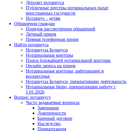
Депозит нотариуса
Публичные реестры нотариальных палат
иностранных государств
Нотариус - детям
Обращения граждан
Порядок рассмотрения обращений
Личный прием
Прямая телефонная линия
Найти нотариуса
Нотариусы Беларуси
Нотариальные конторы
Поиск ближайшей нотариальной конторы
Онлайн запись на прием
Нотариальные конторы, работающие в
воскресенье
Нотариусы Беларуси, прекратившие деятельность
Нотариальные бюро, прекратившие работу с
1.01.2026
Вопрос нотариусу
Часто задаваемые вопросы
Завещание
Доверенности
Брачный договор
Наследство
Приватизация