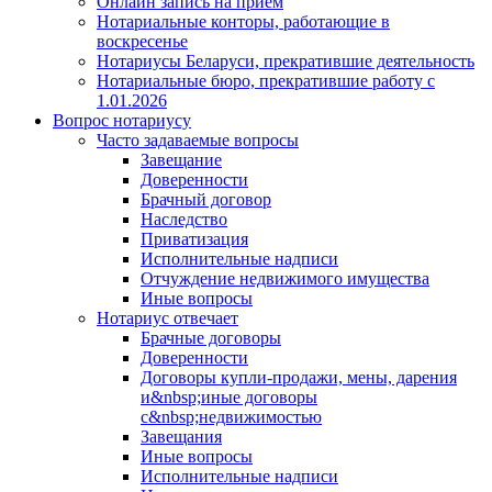
Онлайн запись на прием
Нотариальные конторы, работающие в
воскресенье
Нотариусы Беларуси, прекратившие деятельность
Нотариальные бюро, прекратившие работу с
1.01.2026
Вопрос нотариусу
Часто задаваемые вопросы
Завещание
Доверенности
Брачный договор
Наследство
Приватизация
Исполнительные надписи
Отчуждение недвижимого имущества
Иные вопросы
Нотариус отвечает
Брачные договоры
Доверенности
Договоры купли-продажи, мены, дарения
и&nbsp;иные договоры
с&nbsp;недвижимостью
Завещания
Иные вопросы
Исполнительные надписи