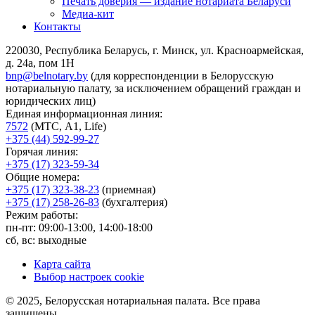
Печать доверия — издание нотариата Беларуси
Медиа-кит
Контакты
220030, Республика Беларусь, г. Минск, ул. Красноармейская,
д. 24а, пом 1Н
bnp@belnotary.by
(для корреспонденции в Белорусскую
нотариальную палату, за исключением обращений граждан и
юридических лиц)
Единая информационная линия:
7572
(МТС, A1, Life)
+375 (44) 592-99-27
Горячая линия:
+375 (17) 323-59-34
Общие номера:
+375 (17) 323-38-23
(приемная)
+375 (17) 258-26-83
(бухгалтерия)
Режим работы:
пн-пт: 09:00-13:00, 14:00-18:00
сб, вс: выходные
Карта сайта
Выбор настроек cookie
© 2025, Белорусская нотариальная палата. Все права
защищены.