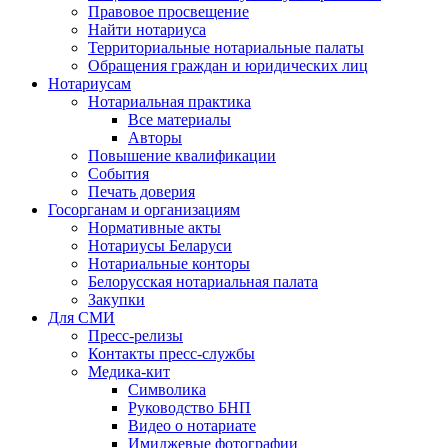
Правовое просвещение
Найти нотариуса
Территориальные нотариальные палаты
Обращения граждан и юридических лиц
Нотариусам
Нотариальная практика
Все материалы
Авторы
Повышение квалификации
События
Печать доверия
Госорганам и организациям
Нормативные акты
Нотариусы Беларуси
Нотариальные конторы
Белорусская нотариальная палата
Закупки
Для СМИ
Пресс-релизы
Контакты пресс-службы
Медика-кит
Символика
Руководство БНП
Видео о нотариате
Имиджевые фотографии