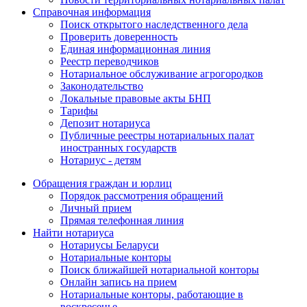
Справочная информация
Поиск открытого наследственного дела
Проверить доверенность
Единая информационная линия
Реестр переводчиков
Нотариальное обслуживание агрогородков
Законодательство
Локальные правовые акты БНП
Тарифы
Депозит нотариуса
Публичные реестры нотариальных палат
иностранных государств
Нотариус - детям
Обращения граждан и юрлиц
Порядок рассмотрения обращений
Личный прием
Прямая телефонная линия
Найти нотариуса
Нотариусы Беларуси
Нотариальные конторы
Поиск ближайшей нотариальной конторы
Онлайн запись на прием
Нотариальные конторы, работающие в
воскресенье