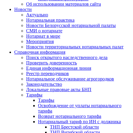
Об использовании материалов сайта
Новости
Актуально
Нотариальная практика
Новости Белорусской нотариальной палаты
СМИ о нотариате
Нотариат в мире
Мероприятия
Новости территориальных нотариальных палат
Справочная информация
Поиск открытого наследственного дела
Проверить доверенность
Единая информационная линия
Реестр переводчиков
Нотариальное обслуживание агрогородков
Законодательство
Локальные правовые акты БНП
Тарифы
Тарифы
Освобождение от уплаты нотариального
тарифа
Возврат нотариального тарифа
Нотариальный тариф по ИН с должника
ТНП Брестской области
ТНП Витебской области