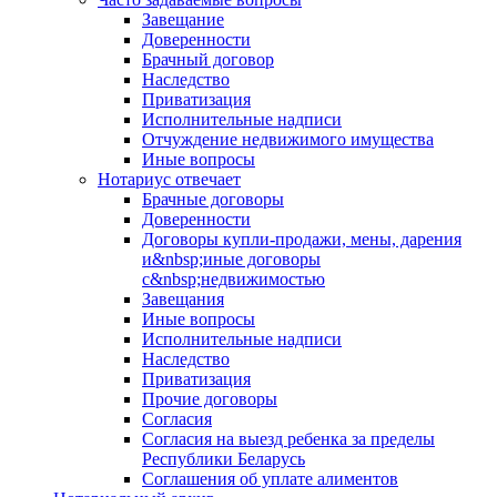
Завещание
Доверенности
Брачный договор
Наследство
Приватизация
Исполнительные надписи
Отчуждение недвижимого имущества
Иные вопросы
Нотариус отвечает
Брачные договоры
Доверенности
Договоры купли-продажи, мены, дарения
и&nbsp;иные договоры
с&nbsp;недвижимостью
Завещания
Иные вопросы
Исполнительные надписи
Наследство
Приватизация
Прочие договоры
Согласия
Согласия на выезд ребенка за пределы
Республики Беларусь
Соглашения об уплате алиментов