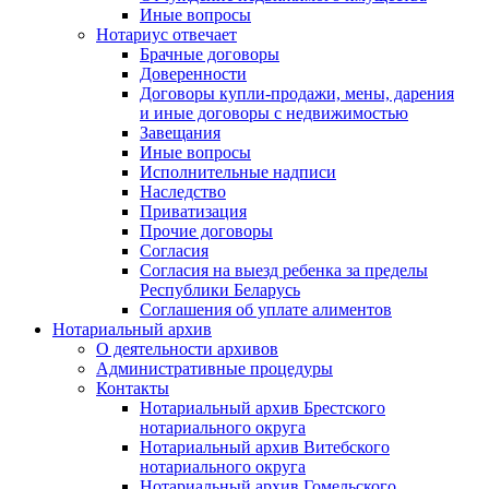
Иные вопросы
Нотариус отвечает
Брачные договоры
Доверенности
Договоры купли-продажи, мены, дарения
и иные договоры с недвижимостью
Завещания
Иные вопросы
Исполнительные надписи
Наследство
Приватизация
Прочие договоры
Согласия
Согласия на выезд ребенка за пределы
Республики Беларусь
Соглашения об уплате алиментов
Нотариальный архив
О деятельности архивов
Административные процедуры
Контакты
Нотариальный архив Брестского
нотариального округа
Нотариальный архив Витебского
нотариального округа
Нотариальный архив Гомельского