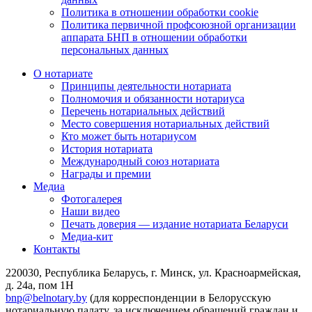
Политика в отношении обработки cookie
Политика первичной профсоюзной организации
аппарата БНП в отношении обработки
персональных данных
О нотариате
Принципы деятельности нотариата
Полномочия и обязанности нотариуса
Перечень нотариальных действий
Место совершения нотариальных действий
Кто может быть нотариусом
История нотариата
Международный союз нотариата
Награды и премии
Медиа
Фотогалерея
Наши видео
Печать доверия — издание нотариата Беларуси
Медиа-кит
Контакты
220030, Республика Беларусь, г. Минск, ул. Красноармейская,
д. 24а, пом 1Н
bnp@belnotary.by
(для корреспонденции в Белорусскую
нотариальную палату, за исключением обращений граждан и