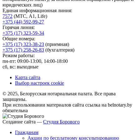
юридических лиц)
Единая информационная линия:
7572
(МТС, A1, Life)
+375 (44) 592-99-27
Горячая линия:
+375 (17) 323-59-34
Общие номера:
+375 (17) 323-38-23
(приемная)
+375 (17) 258-26-83
(бухгалтерия)
Режим работы:
пн-пт: 09:00-13:00, 14:00-18:00
сб, вс: выходные
Карта сайта
Выбор настроек cookie
© 2025, Белорусская нотариальная палата. Все права
защищены.
При использовании материалов сайта ссылка на belnotary.by
обязательна
Создание сайта —
Студия Борового
Гражданам
Акции по бесплатному консультированию