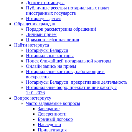
Депозит нотариуса
Публичные реестры нотариальных палат
иностранных государств
Нотариус - детям
Обращения граждан
Порядок рассмотрения обращений
Личный прием
Прямая телефонная линия
Найти нотариуса
Нотариусы Беларуси
Нотариальные конторы
Поиск ближайшей нотариальной конторы
Онлайн запись на прием
Нотариальные конторы, работающие в
воскресенье
Нотариусы Беларуси, прекратившие деятельность
Нотариальные бюро, прекратившие работу с
1.01.2026
Вопрос нотариусу
Часто задаваемые вопросы
Завещание
Доверенности
Брачный договор
Наследство
Приватизация