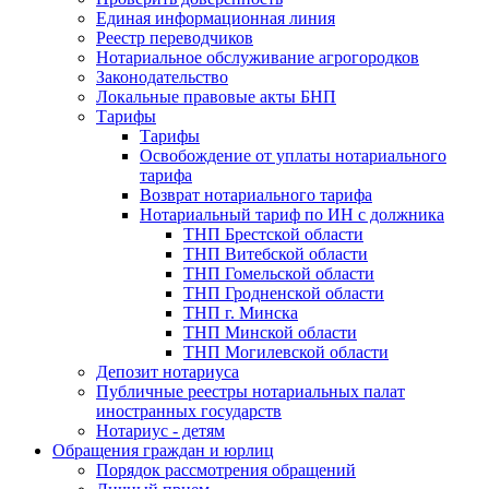
Единая информационная линия
Реестр переводчиков
Нотариальное обслуживание агрогородков
Законодательство
Локальные правовые акты БНП
Тарифы
Тарифы
Освобождение от уплаты нотариального
тарифа
Возврат нотариального тарифа
Нотариальный тариф по ИН с должника
ТНП Брестской области
ТНП Витебской области
ТНП Гомельской области
ТНП Гродненской области
ТНП г. Минска
ТНП Минской области
ТНП Могилевской области
Депозит нотариуса
Публичные реестры нотариальных палат
иностранных государств
Нотариус - детям
Обращения граждан и юрлиц
Порядок рассмотрения обращений