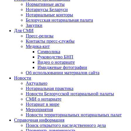
Нормативные акты
Нотариусы Беларуси
Нотариальные конторы
Белорусская нотариальная палата
Закупки
Для СМИ
Пресс-релизы
Контакты пресс-службы
Медика-кит
Символика
Руководство БНП
Видео о нотариате
Имиджевые фотографии
Об использовании материалов сайта
Новости
Актуально
Нотариальная практика
Новости Белорусской нотариальной палаты
СМИ о нотариате
Нотариат в мире
Мероприятия
Новости территориальных нотариальных палат
Справочная информация
Поиск открытого наследственного дела
Проверить доверенность