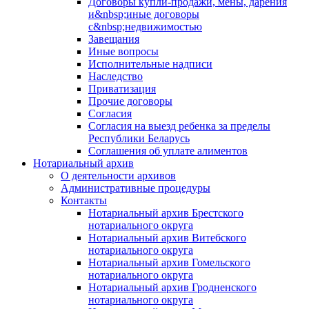
Договоры купли-продажи, мены, дарения
и&nbsp;иные договоры
с&nbsp;недвижимостью
Завещания
Иные вопросы
Исполнительные надписи
Наследство
Приватизация
Прочие договоры
Согласия
Согласия на выезд ребенка за пределы
Республики Беларусь
Соглашения об уплате алиментов
Нотариальный архив
О деятельности архивов
Административные процедуры
Контакты
Нотариальный архив Брестского
нотариального округа
Нотариальный архив Витебского
нотариального округа
Нотариальный архив Гомельского
нотариального округа
Нотариальный архив Гродненского
нотариального округа