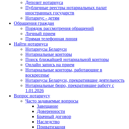
Депозит нотариуса
Публичные реестры нотариальных палат
иностранных государств
Нотариус - детям
Обращения граждан
Порядок рассмотрения обращений
Личный прием
Прямая телефонная линия
Найти нотариуса
Нотариусы Беларуси
Нотариальные конторы
Поиск ближайшей нотариальной конторы
Онлайн запись на прием
Нотариальные конторы, работающие в
воскресенье
Нотариусы Беларуси, прекратившие деятельность
Нотариальные бюро, прекратившие работу с
1.01.2026
Вопрос нотариусу
Часто задаваемые вопросы
Завещание
Доверенности
Брачный договор
Наследство
Приватизация