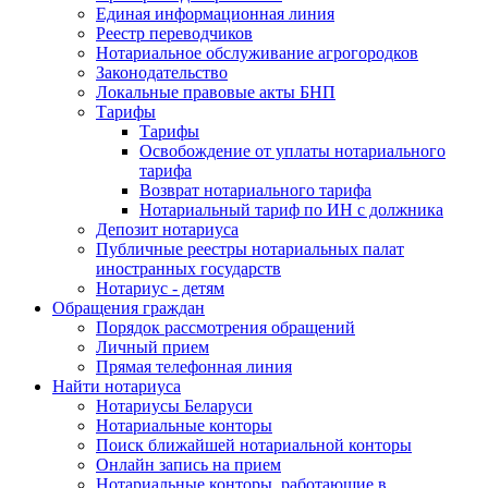
Единая информационная линия
Реестр переводчиков
Нотариальное обслуживание агрогородков
Законодательство
Локальные правовые акты БНП
Тарифы
Тарифы
Освобождение от уплаты нотариального
тарифа
Возврат нотариального тарифа
Нотариальный тариф по ИН с должника
Депозит нотариуса
Публичные реестры нотариальных палат
иностранных государств
Нотариус - детям
Обращения граждан
Порядок рассмотрения обращений
Личный прием
Прямая телефонная линия
Найти нотариуса
Нотариусы Беларуси
Нотариальные конторы
Поиск ближайшей нотариальной конторы
Онлайн запись на прием
Нотариальные конторы, работающие в