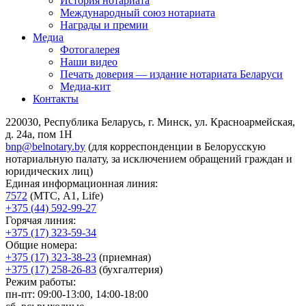
История нотариата
Международный союз нотариата
Награды и премии
Медиа
Фотогалерея
Наши видео
Печать доверия — издание нотариата Беларуси
Медиа-кит
Контакты
220030, Республика Беларусь, г. Минск, ул. Красноармейская,
д. 24а, пом 1Н
bnp@belnotary.by
(для корреспонденции в Белорусскую
нотариальную палату, за исключением обращений граждан и
юридических лиц)
Единая информационная линия:
7572
(МТС, A1, Life)
+375 (44) 592-99-27
Горячая линия:
+375 (17) 323-59-34
Общие номера:
+375 (17) 323-38-23
(приемная)
+375 (17) 258-26-83
(бухгалтерия)
Режим работы:
пн-пт: 09:00-13:00, 14:00-18:00