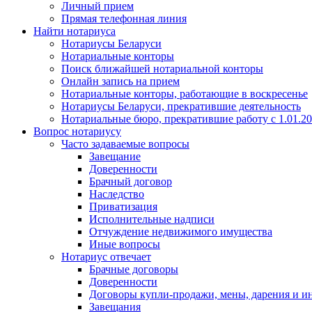
Личный прием
Прямая телефонная линия
Найти нотариуса
Нотариусы Беларуси
Нотариальные конторы
Поиск ближайшей нотариальной конторы
Онлайн запись на прием
Нотариальные конторы, работающие в воскресенье
Нотариусы Беларуси, прекратившие деятельность
Нотариальные бюро, прекратившие работу с 1.01.2
Вопрос нотариусу
Часто задаваемые вопросы
Завещание
Доверенности
Брачный договор
Наследство
Приватизация
Исполнительные надписи
Отчуждение недвижимого имущества
Иные вопросы
Нотариус отвечает
Брачные договоры
Доверенности
Договоры купли-продажи, мены, дарения и и
Завещания