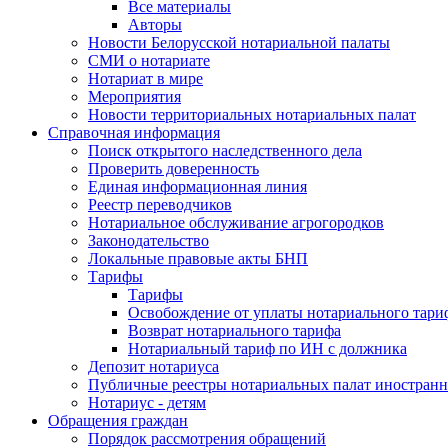
Все материалы
Авторы
Новости Белорусской нотариальной палаты
СМИ о нотариате
Нотариат в мире
Мероприятия
Новости территориальных нотариальных палат
Справочная информация
Поиск открытого наследственного дела
Проверить доверенность
Единая информационная линия
Реестр переводчиков
Нотариальное обслуживание агрогородков
Законодательство
Локальные правовые акты БНП
Тарифы
Тарифы
Освобождение от уплаты нотариального тари
Возврат нотариального тарифа
Нотариальный тариф по ИН с должника
Депозит нотариуса
Публичные реестры нотариальных палат иностранн
Нотариус - детям
Обращения граждан
Порядок рассмотрения обращений