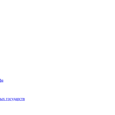
фа
ых государств