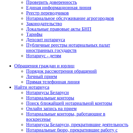
Проверить доверенность
Единая информационная линия
Реестр переводчиков
Нотариальное обслуживание агрогородков
Законодательство
Локальные правовые акты БНП
Тарифы
Депозит нотариуса
Публичные реестры нотариальных палат
иностранных государств
Нотариус - детям
Обращения граждан и юрлиц
Порядок рассмотрения обращений
Личный прием
Прямая телефонная линия
Найти нотариуса
Нотариусы Беларуси
Нотариальные конторы
Поиск ближайшей нотариальной конторы
Онлайн запись на прием
Нотариальные конторы, работающие в
воскресенье
Нотариусы Беларуси, прекратившие деятельность
Нотариальные бюро, прекратившие работу с