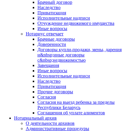
Брачный договор
Наследство
Приватизация
Исполнительные надписи
Отчуждение недвижимого имущества
Иные вопросы
Нотариус отвечает
Брачные договоры
Доверенности
Договоры купли-продажи, мены, дарения
и&nbsp;иные договоры
с&nbsp;недвижимостью
Завещания
Иные вопросы
Исполнительные надписи
Наследство
Приватизация
Прочие договоры
Согласия
Согласия на выезд ребенка за пределы
Республики Беларусь
Соглашения об уплате алиментов
Нотариальный архив
О деятельности архивов
Административные процедуры