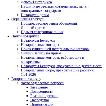
Депозит нотариуса
Публичные реестры нотариальных палат
иностранных государств
Нотариус - детям
Обращения граждан
Порядок рассмотрения обращений
Личный прием
Прямая телефонная линия
Найти нотариуса
Нотариусы Беларуси
Нотариальные конторы
Поиск ближайшей нотариальной конторы
Онлайн запись на прием
Нотариальные конторы, работающие в
воскресенье
Нотариусы Беларуси, прекратившие деятельность
Нотариальные бюро, прекратившие работу с
1.01.2026
Вопрос нотариусу
Часто задаваемые вопросы
Завещание
Доверенности
Брачный договор
Наследство
Приватизация