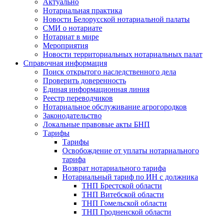
Актуально
Нотариальная практика
Новости Белорусской нотариальной палаты
СМИ о нотариате
Нотариат в мире
Мероприятия
Новости территориальных нотариальных палат
Справочная информация
Поиск открытого наследственного дела
Проверить доверенность
Единая информационная линия
Реестр переводчиков
Нотариальное обслуживание агрогородков
Законодательство
Локальные правовые акты БНП
Тарифы
Тарифы
Освобождение от уплаты нотариального
тарифа
Возврат нотариального тарифа
Нотариальный тариф по ИН с должника
ТНП Брестской области
ТНП Витебской области
ТНП Гомельской области
ТНП Гродненской области