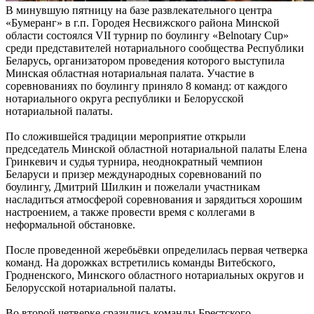
В минувшую пятницу на базе развлекательного центра
«Бумеранг» в г.п. Городея Несвижского района Минской
области состоялся VII турнир по боулингу «Belnotary Cup»
среди представителей нотариального сообщества Республики
Беларусь, организатором проведения которого выступила
Минская областная нотариальная палата. Участие в
соревнованиях по боулингу приняло 8 команд: от каждого
нотариального округа республики и Белорусской
нотариальной палаты.
По сложившейся традиции мероприятие открыли
председатель Минской областной нотариальной палаты Елена
Гринкевич и судья турнира, неоднократный чемпион
Беларуси и призер международных соревнований по
боулингу, Дмитрий Шилкин и пожелали участникам
насладиться атмосферой соревнования и зарядиться хорошим
настроением, а также провести время с коллегами в
неформальной обстановке.
После проведенной жеребьёвки определилась первая четверка
команд. На дорожках встретились команды Витебского,
Гродненского, Минского областного нотариальных округов и
Белорусской нотариальной палаты.
Во второй четверке сразились команды Брестского,