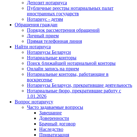
Депозит нотариуса
Публичные реестры нотариальных палат
иностранных государств
Нотариус - детям
Обращения граждан
Порядок рассмотрения обращений
Личный прием
Прямая телефонная линия
Найти нотариуса
Нотариусы Беларуси
Нотариальные конторы
Поиск ближайшей нотариальной конторы
Онлайн запись на прием
Нотариальные конторы, работающие в
воскресенье
Нотариусы Беларуси, прекратившие деятельность
Нотариальные бюро, прекратившие работу с
1.01.2026
Вопрос нотариусу
Часто задаваемые вопросы
Завещание
Доверенности
Брачный договор
Наследство
Приватизация