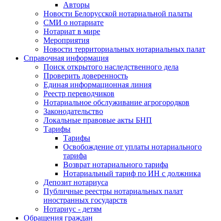
Авторы
Новости Белорусской нотариальной палаты
СМИ о нотариате
Нотариат в мире
Мероприятия
Новости территориальных нотариальных палат
Справочная информация
Поиск открытого наследственного дела
Проверить доверенность
Единая информационная линия
Реестр переводчиков
Нотариальное обслуживание агрогородков
Законодательство
Локальные правовые акты БНП
Тарифы
Тарифы
Освобождение от уплаты нотариального
тарифа
Возврат нотариального тарифа
Нотариальный тариф по ИН с должника
Депозит нотариуса
Публичные реестры нотариальных палат
иностранных государств
Нотариус - детям
Обращения граждан