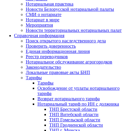
Нотариальная практика
Новости Белорусской нотариальной палаты
СМИ о нотариате
Нотариат в мире
Мероприятия
Новости территориальных нотариальных палат
Справочная информация
Поиск открытого наследственного дела
Проверить доверенность
Единая информационная линия
Реестр переводчиков
Нотариальное обслуживание агрогородков
Законодательство
Локальные правовые акты БНП
Тарифы
Тарифы
Освобождение от уплаты нотариального
тарифа
Возврат нотариального тарифа
Нотариальный тариф по ИН с должника
ТНП Брестской области
ТНП Витебской области
ТНП Гомельской области
ТНП Гродненской области
ТНП г. Минска