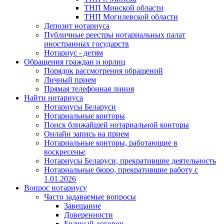
ТНП Минской области
ТНП Могилевской области
Депозит нотариуса
Публичные реестры нотариальных палат
иностранных государств
Нотариус - детям
Обращения граждан и юрлиц
Порядок рассмотрения обращений
Личный прием
Прямая телефонная линия
Найти нотариуса
Нотариусы Беларуси
Нотариальные конторы
Поиск ближайшей нотариальной конторы
Онлайн запись на прием
Нотариальные конторы, работающие в
воскресенье
Нотариусы Беларуси, прекратившие деятельность
Нотариальные бюро, прекратившие работу с
1.01.2026
Вопрос нотариусу
Часто задаваемые вопросы
Завещание
Доверенности
Брачный договор