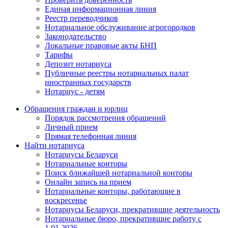
Единая информационная линия
Реестр переводчиков
Нотариальное обслуживание агрогородков
Законодательство
Локальные правовые акты БНП
Тарифы
Депозит нотариуса
Публичные реестры нотариальных палат
иностранных государств
Нотариус - детям
Обращения граждан и юрлиц
Порядок рассмотрения обращений
Личный прием
Прямая телефонная линия
Найти нотариуса
Нотариусы Беларуси
Нотариальные конторы
Поиск ближайшей нотариальной конторы
Онлайн запись на прием
Нотариальные конторы, работающие в
воскресенье
Нотариусы Беларуси, прекратившие деятельность
Нотариальные бюро, прекратившие работу с
1.01.2026