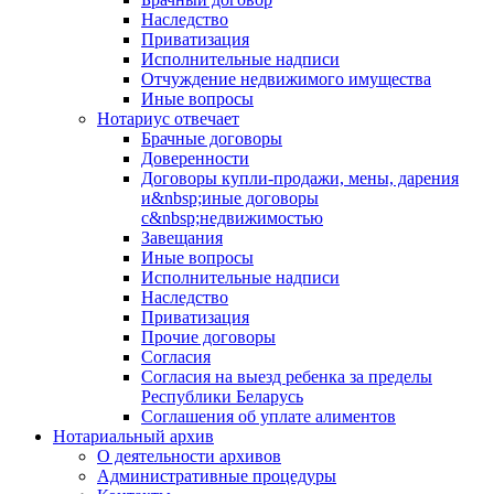
Наследство
Приватизация
Исполнительные надписи
Отчуждение недвижимого имущества
Иные вопросы
Нотариус отвечает
Брачные договоры
Доверенности
Договоры купли-продажи, мены, дарения
и&nbsp;иные договоры
с&nbsp;недвижимостью
Завещания
Иные вопросы
Исполнительные надписи
Наследство
Приватизация
Прочие договоры
Согласия
Согласия на выезд ребенка за пределы
Республики Беларусь
Соглашения об уплате алиментов
Нотариальный архив
О деятельности архивов
Административные процедуры