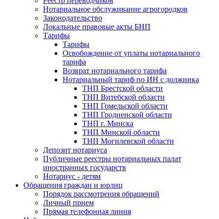
Реестр переводчиков
Нотариальное обслуживание агрогородков
Законодательство
Локальные правовые акты БНП
Тарифы
Тарифы
Освобождение от уплаты нотариального
тарифа
Возврат нотариального тарифа
Нотариальный тариф по ИН с должника
ТНП Брестской области
ТНП Витебской области
ТНП Гомельской области
ТНП Гродненской области
ТНП г. Минска
ТНП Минской области
ТНП Могилевской области
Депозит нотариуса
Публичные реестры нотариальных палат
иностранных государств
Нотариус - детям
Обращения граждан и юрлиц
Порядок рассмотрения обращений
Личный прием
Прямая телефонная линия