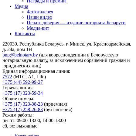
Награды и премии
Медиа
Фотогалерея
Наши видео
Печать доверия — издание нотариата Беларуси
Медиа-кит
Контакты
220030, Республика Беларусь, г. Минск, ул. Красноармейская,
д. 24а, пом 1Н
bnp@belnotary.by
(для корреспонденции в Белорусскую
нотариальную палату, за исключением обращений граждан и
юридических лиц)
Единая информационная линия:
7572
(МТС, A1, Life)
+375 (44) 592-99-27
Горячая линия:
+375 (17) 323-59-34
Общие номера:
+375 (17) 323-38-23
(приемная)
+375 (17) 258-26-83
(бухгалтерия)
Режим работы:
пн-пт: 09:00-13:00, 14:00-18:00
сб, вс: выходные