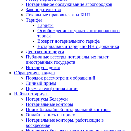
Нотариальное обслуживание агрогородков
Законодательство
Локальные правовые акты БНП
Тарифы
Тарифы
Освобождение от уплаты нотариального
тарифа
Возврат нотариального тарифа
Нотариальный тариф по ИН с должника
Депозит нотариуса
Публичные реестры нотариальных палат
иностранных государств
Нотариус - детям
Обращения граждан
Порядок рассмотрения обращений
Личный прием
Прямая телефонная линия
Найти нотариуса
Нотариусы Беларуси
Нотариальные конторы
Поиск ближайшей нотариальной конторы
Онлайн запись на прием
Нотариальные конторы, работающие в
воскресенье
Нотариусы Беларуси, прекратившие деятельность