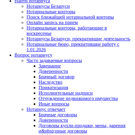
Найти нотариуса
Нотариусы Беларуси
Нотариальные конторы
Поиск ближайшей нотариальной конторы
Онлайн запись на прием
Нотариальные конторы, работающие в
воскресенье
Нотариусы Беларуси, прекратившие деятельность
Нотариальные бюро, прекратившие работу с
1.01.2026
Вопрос нотариусу
Часто задаваемые вопросы
Завещание
Доверенности
Брачный договор
Наследство
Приватизация
Исполнительные надписи
Отчуждение недвижимого имущества
Иные вопросы
Нотариус отвечает
Брачные договоры
Доверенности
Договоры купли-продажи, мены, дарения
и&nbsp;иные договоры