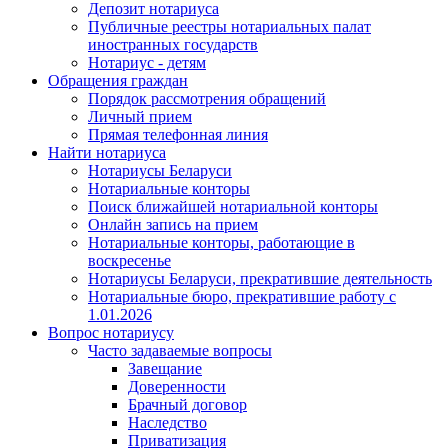
Депозит нотариуса
Публичные реестры нотариальных палат
иностранных государств
Нотариус - детям
Обращения граждан
Порядок рассмотрения обращений
Личный прием
Прямая телефонная линия
Найти нотариуса
Нотариусы Беларуси
Нотариальные конторы
Поиск ближайшей нотариальной конторы
Онлайн запись на прием
Нотариальные конторы, работающие в
воскресенье
Нотариусы Беларуси, прекратившие деятельность
Нотариальные бюро, прекратившие работу с
1.01.2026
Вопрос нотариусу
Часто задаваемые вопросы
Завещание
Доверенности
Брачный договор
Наследство
Приватизация