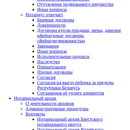
Отчуждение недвижимого имущества
Иные вопросы
Нотариус отвечает
Брачные договоры
Доверенности
Договоры купли-продажи, мены, дарения
и&nbsp;иные договоры
с&nbsp;недвижимостью
Завещания
Иные вопросы
Исполнительные надписи
Наследство
Приватизация
Прочие договоры
Согласия
Согласия на выезд ребенка за пределы
Республики Беларусь
Соглашения об уплате алиментов
Нотариальный архив
О деятельности архивов
Административные процедуры
Контакты
Нотариальный архив Брестского
нотариального округа
Нотариальный архив Витебского