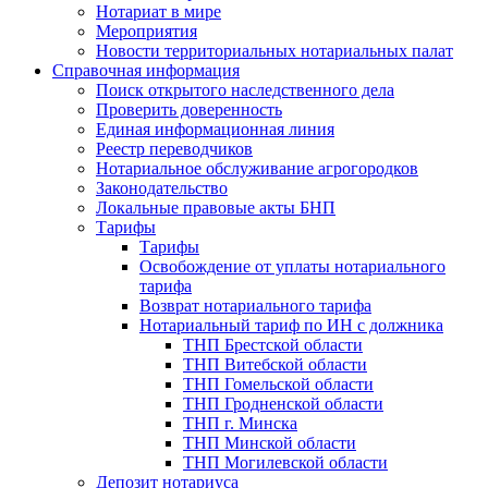
Нотариат в мире
Мероприятия
Новости территориальных нотариальных палат
Справочная информация
Поиск открытого наследственного дела
Проверить доверенность
Единая информационная линия
Реестр переводчиков
Нотариальное обслуживание агрогородков
Законодательство
Локальные правовые акты БНП
Тарифы
Тарифы
Освобождение от уплаты нотариального
тарифа
Возврат нотариального тарифа
Нотариальный тариф по ИН с должника
ТНП Брестской области
ТНП Витебской области
ТНП Гомельской области
ТНП Гродненской области
ТНП г. Минска
ТНП Минской области
ТНП Могилевской области
Депозит нотариуса