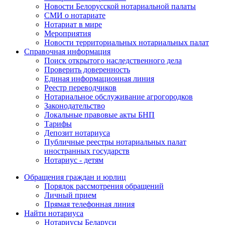
Новости Белорусской нотариальной палаты
СМИ о нотариате
Нотариат в мире
Мероприятия
Новости территориальных нотариальных палат
Справочная информация
Поиск открытого наследственного дела
Проверить доверенность
Единая информационная линия
Реестр переводчиков
Нотариальное обслуживание агрогородков
Законодательство
Локальные правовые акты БНП
Тарифы
Депозит нотариуса
Публичные реестры нотариальных палат
иностранных государств
Нотариус - детям
Обращения граждан и юрлиц
Порядок рассмотрения обращений
Личный прием
Прямая телефонная линия
Найти нотариуса
Нотариусы Беларуси