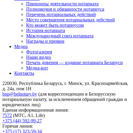
Принципы деятельности нотариата
Полномочия и обязанности нотариуса
Перечень нотариальных действий
Место совершения нотариальных действий
Кто может быть нотариусом
История нотариата
Международный союз нотариата
Награды и премии
Медиа
Фотогалерея
Наши видео
Печать доверия — издание нотариата Беларуси
Медиа-кит
Контакты
220030, Республика Беларусь, г. Минск, ул. Красноармейская,
д. 24а, пом 1Н
bnp@belnotary.by
(для корреспонденции в Белорусскую
нотариальную палату, за исключением обращений граждан и
юридических лиц)
Единая информационная линия:
7572
(МТС, A1, Life)
+375 (44) 592-99-27
Горячая линия:
+375 (17) 323-59-34