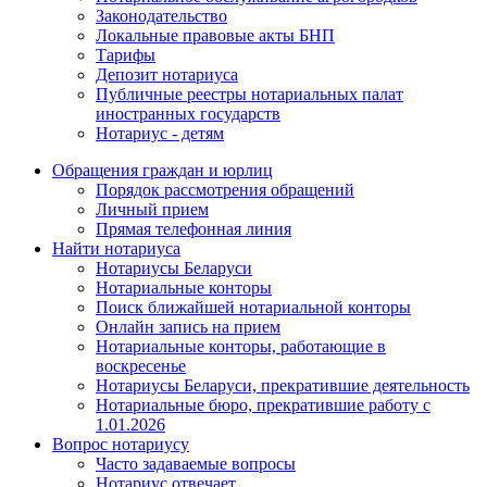
Законодательство
Локальные правовые акты БНП
Тарифы
Депозит нотариуса
Публичные реестры нотариальных палат
иностранных государств
Нотариус - детям
Обращения граждан и юрлиц
Порядок рассмотрения обращений
Личный прием
Прямая телефонная линия
Найти нотариуса
Нотариусы Беларуси
Нотариальные конторы
Поиск ближайшей нотариальной конторы
Онлайн запись на прием
Нотариальные конторы, работающие в
воскресенье
Нотариусы Беларуси, прекратившие деятельность
Нотариальные бюро, прекратившие работу с
1.01.2026
Вопрос нотариусу
Часто задаваемые вопросы
Нотариус отвечает