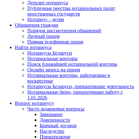
Депозит нотариуса
Публичные реестры нотариальных палат
иностранных государств
Нотариус - детям
Обращения граждан
Порядок рассмотрения обращений
Личный прием
Прямая телефонная линия
Найти нотариуса
Нотариусы Беларуси
Нотариальные конторы
Поиск ближайшей нотариальной конторы
Онлайн запись на прием
Нотариальные конторы, работающие в
воскресенье
Нотариусы Беларуси, прекратившие деятельность
Нотариальные бюро, прекратившие работу с
1.01.2026
Вопрос нотариусу
Часто задаваемые вопросы
Завещание
Доверенности
Брачный договор
Наследство
Приватизация