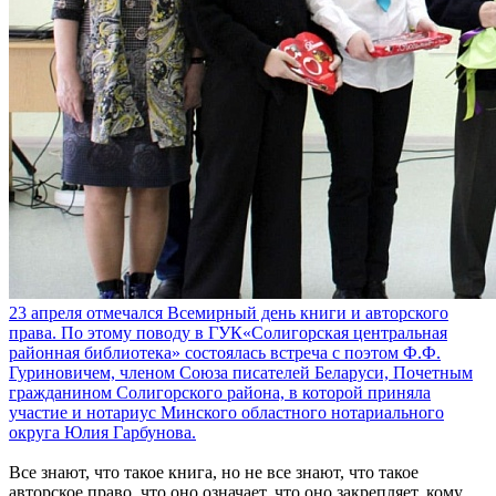
23 апреля отмечался Всемирный день книги и авторского
права. По этому поводу в ГУК«Солигорская центральная
районная библиотека» состоялась встреча с поэтом Ф.Ф.
Гуриновичем, членом Союза писателей Беларуси, Почетным
гражданином Солигорского района, в которой приняла
участие и нотариус Минского областного нотариального
округа Юлия Гарбунова.
Все знают, что такое книга, но не все знают, что такое
авторское право, что оно означает, что оно закрепляет, кому