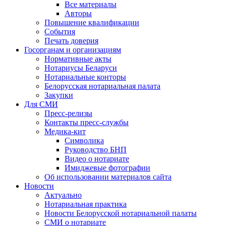
Все материалы
Авторы
Повышение квалификации
События
Печать доверия
Госорганам и организациям
Нормативные акты
Нотариусы Беларуси
Нотариальные конторы
Белорусская нотариальная палата
Закупки
Для СМИ
Пресс-релизы
Контакты пресс-службы
Медика-кит
Символика
Руководство БНП
Видео о нотариате
Имиджевые фотографии
Об использовании материалов сайта
Новости
Актуально
Нотариальная практика
Новости Белорусской нотариальной палаты
СМИ о нотариате