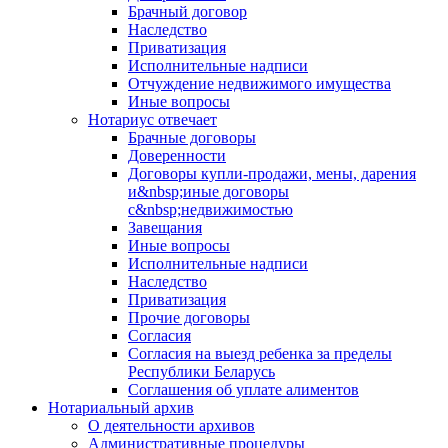
Брачный договор
Наследство
Приватизация
Исполнительные надписи
Отчуждение недвижимого имущества
Иные вопросы
Нотариус отвечает
Брачные договоры
Доверенности
Договоры купли-продажи, мены, дарения
и&nbsp;иные договоры
с&nbsp;недвижимостью
Завещания
Иные вопросы
Исполнительные надписи
Наследство
Приватизация
Прочие договоры
Согласия
Согласия на выезд ребенка за пределы
Республики Беларусь
Соглашения об уплате алиментов
Нотариальный архив
О деятельности архивов
Административные процедуры