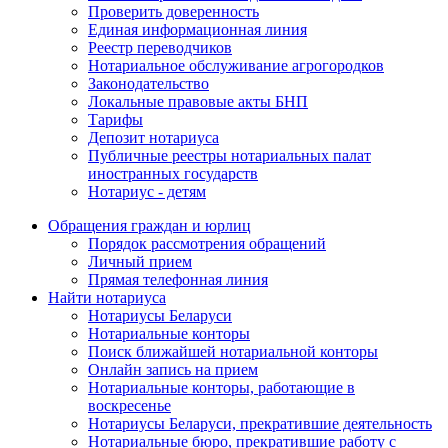
Проверить доверенность
Единая информационная линия
Реестр переводчиков
Нотариальное обслуживание агрогородков
Законодательство
Локальные правовые акты БНП
Тарифы
Депозит нотариуса
Публичные реестры нотариальных палат
иностранных государств
Нотариус - детям
Обращения граждан и юрлиц
Порядок рассмотрения обращений
Личный прием
Прямая телефонная линия
Найти нотариуса
Нотариусы Беларуси
Нотариальные конторы
Поиск ближайшей нотариальной конторы
Онлайн запись на прием
Нотариальные конторы, работающие в
воскресенье
Нотариусы Беларуси, прекратившие деятельность
Нотариальные бюро, прекратившие работу с