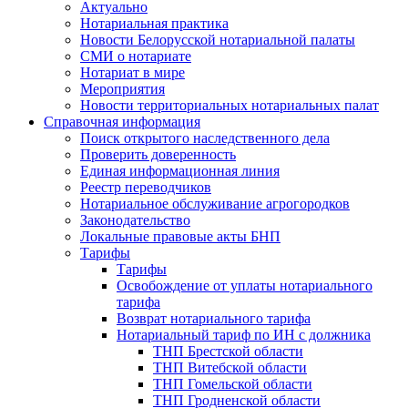
Актуально
Нотариальная практика
Новости Белорусской нотариальной палаты
СМИ о нотариате
Нотариат в мире
Мероприятия
Новости территориальных нотариальных палат
Справочная информация
Поиск открытого наследственного дела
Проверить доверенность
Единая информационная линия
Реестр переводчиков
Нотариальное обслуживание агрогородков
Законодательство
Локальные правовые акты БНП
Тарифы
Тарифы
Освобождение от уплаты нотариального
тарифа
Возврат нотариального тарифа
Нотариальный тариф по ИН с должника
ТНП Брестской области
ТНП Витебской области
ТНП Гомельской области
ТНП Гродненской области