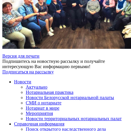
Версия для печати
Подпишитесь на новостную рассылку и получайте
интересующую Вас информацию первыми!
Подписаться на рассылку
Новости
Актуально
Нотариальная практика
Новости Белорусской нотариальной палаты
СМИ о нотариате
Нотариат в мире
Мероприятия
Новости территориальных нотариальных палат
Справочная информация
Поиск открытого наследственного дела