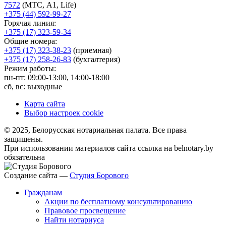
7572
(МТС, A1, Life)
+375 (44) 592-99-27
Горячая линия:
+375 (17) 323-59-34
Общие номера:
+375 (17) 323-38-23
(приемная)
+375 (17) 258-26-83
(бухгалтерия)
Режим работы:
пн-пт: 09:00-13:00, 14:00-18:00
сб, вс: выходные
Карта сайта
Выбор настроек cookie
© 2025, Белорусская нотариальная палата. Все права
защищены.
При использовании материалов сайта ссылка на belnotary.by
обязательна
Создание сайта —
Студия Борового
Гражданам
Акции по бесплатному консультированию
Правовое просвещение
Найти нотариуса