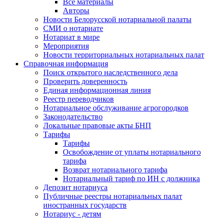
Все материалы
Авторы
Новости Белорусской нотариальной палаты
СМИ о нотариате
Нотариат в мире
Мероприятия
Новости территориальных нотариальных палат
Справочная информация
Поиск открытого наследственного дела
Проверить доверенность
Единая информационная линия
Реестр переводчиков
Нотариальное обслуживание агрогородков
Законодательство
Локальные правовые акты БНП
Тарифы
Тарифы
Освобождение от уплаты нотариального
тарифа
Возврат нотариального тарифа
Нотариальный тариф по ИН с должника
Депозит нотариуса
Публичные реестры нотариальных палат
иностранных государств
Нотариус - детям