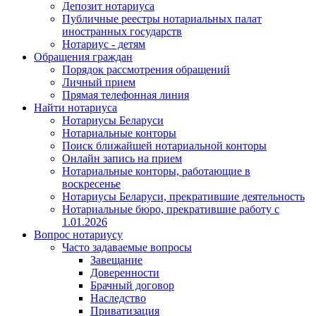
Депозит нотариуса
Публичные реестры нотариальных палат
иностранных государств
Нотариус - детям
Обращения граждан
Порядок рассмотрения обращений
Личный прием
Прямая телефонная линия
Найти нотариуса
Нотариусы Беларуси
Нотариальные конторы
Поиск ближайшей нотариальной конторы
Онлайн запись на прием
Нотариальные конторы, работающие в
воскресенье
Нотариусы Беларуси, прекратившие деятельность
Нотариальные бюро, прекратившие работу с
1.01.2026
Вопрос нотариусу
Часто задаваемые вопросы
Завещание
Доверенности
Брачный договор
Наследство
Приватизация