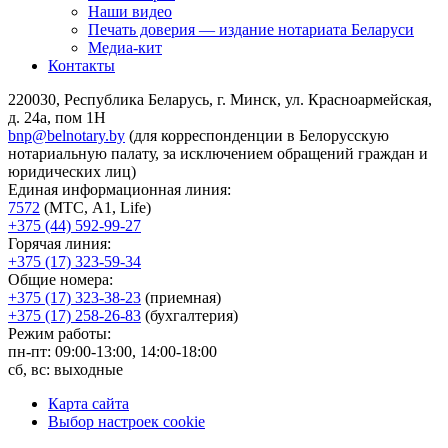
Наши видео
Печать доверия — издание нотариата Беларуси
Медиа-кит
Контакты
220030, Республика Беларусь, г. Минск, ул. Красноармейская,
д. 24а, пом 1Н
bnp@belnotary.by
(для корреспонденции в Белорусскую
нотариальную палату, за исключением обращений граждан и
юридических лиц)
Единая информационная линия:
7572
(МТС, A1, Life)
+375 (44) 592-99-27
Горячая линия:
+375 (17) 323-59-34
Общие номера:
+375 (17) 323-38-23
(приемная)
+375 (17) 258-26-83
(бухгалтерия)
Режим работы:
пн-пт: 09:00-13:00, 14:00-18:00
сб, вс: выходные
Карта сайта
Выбор настроек cookie