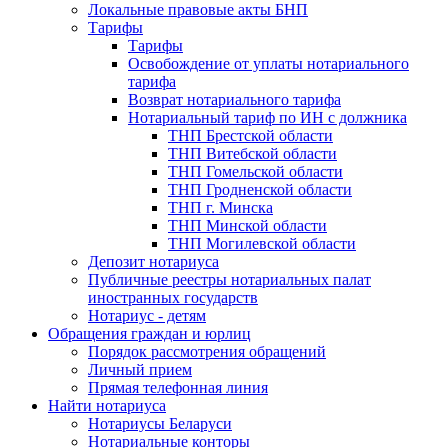
Локальные правовые акты БНП
Тарифы
Тарифы
Освобождение от уплаты нотариального
тарифа
Возврат нотариального тарифа
Нотариальный тариф по ИН с должника
ТНП Брестской области
ТНП Витебской области
ТНП Гомельской области
ТНП Гродненской области
ТНП г. Минска
ТНП Минской области
ТНП Могилевской области
Депозит нотариуса
Публичные реестры нотариальных палат
иностранных государств
Нотариус - детям
Обращения граждан и юрлиц
Порядок рассмотрения обращений
Личный прием
Прямая телефонная линия
Найти нотариуса
Нотариусы Беларуси
Нотариальные конторы