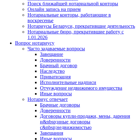
Поиск ближайшей нотариальной конторы
Онлайн запись на прием
Нотариальные конторы, работающие в
воскресенье
Нотариусы Беларуси, прекратившие деятельность
Нотариальные бюро, прекратившие работу с
1.01.2026
Вопрос нотариусу
Часто задаваемые вопросы
Завещание
Доверенности
Брачный договор
Наследство
Приватизация
Исполнительные надписи
Отчуждение недвижимого имущества
Иные вопросы
Нотариус отвечает
Брачные договоры
Доверенности
Договоры купли-продажи, мены, дарения
и&nbsp;иные договоры
с&nbsp;недвижимостью
Завещания
Иные вопросы