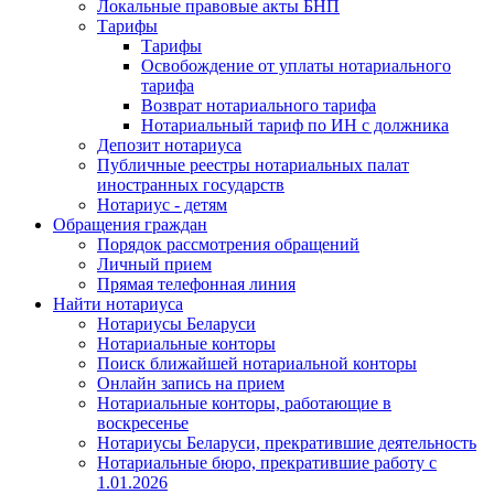
Локальные правовые акты БНП
Тарифы
Тарифы
Освобождение от уплаты нотариального
тарифа
Возврат нотариального тарифа
Нотариальный тариф по ИН с должника
Депозит нотариуса
Публичные реестры нотариальных палат
иностранных государств
Нотариус - детям
Обращения граждан
Порядок рассмотрения обращений
Личный прием
Прямая телефонная линия
Найти нотариуса
Нотариусы Беларуси
Нотариальные конторы
Поиск ближайшей нотариальной конторы
Онлайн запись на прием
Нотариальные конторы, работающие в
воскресенье
Нотариусы Беларуси, прекратившие деятельность
Нотариальные бюро, прекратившие работу с
1.01.2026