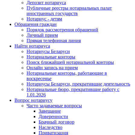
Депозит нотариуса
Публичные реестры нотариальных палат
иностранных государств
Нотариус - детям
Обращения граждан
Порядок рассмотрения обращений
Личный прием
Прямая телефонная линия
Найти нотариуса
Нотариусы Беларуси
Нотариальные конторы
Поиск ближайшей нотариальной конторы
Онлайн запись на прием
Нотариальные конторы, работающие в
воскресенье
Нотариусы Беларуси, прекратившие деятельность
Нотариальные бюро, прекратившие работу с
1.01.2026
Вопрос нотариусу
Часто задаваемые вопросы
Завещание
Доверенности
Брачный договор
Наследство
Приватизация