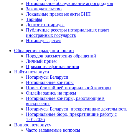
Нотариальное обслуживание агрогородков
Законодательство
Локальные правовые акты БНП
Тарифы
Депозит нотариуса
Публичные реестры нотариальных палат
иностранных государств
Нотариус - детям
Обращения граждан и юрлиц
Порядок рассмотрения обращений
Личный прием
Прямая телефонная линия
Найти нотариуса
Нотариусы Беларуси
Нотариальные конторы
Поиск ближайшей нотариальной конторы
Онлайн запись на прием
Нотариальные конторы, работающие в
воскресенье
Нотариусы Беларуси, прекратившие деятельность
Нотариальные бюро, прекратившие работу с
1.01.2026
Вопрос нотариусу
Часто задаваемые вопросы