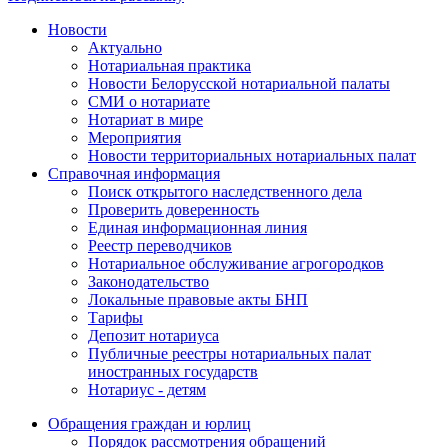
Новости
Актуально
Нотариальная практика
Новости Белорусской нотариальной палаты
СМИ о нотариате
Нотариат в мире
Мероприятия
Новости территориальных нотариальных палат
Справочная информация
Поиск открытого наследственного дела
Проверить доверенность
Единая информационная линия
Реестр переводчиков
Нотариальное обслуживание агрогородков
Законодательство
Локальные правовые акты БНП
Тарифы
Депозит нотариуса
Публичные реестры нотариальных палат
иностранных государств
Нотариус - детям
Обращения граждан и юрлиц
Порядок рассмотрения обращений