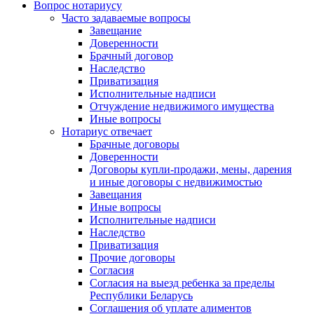
Вопрос нотариусу
Часто задаваемые вопросы
Завещание
Доверенности
Брачный договор
Наследство
Приватизация
Исполнительные надписи
Отчуждение недвижимого имущества
Иные вопросы
Нотариус отвечает
Брачные договоры
Доверенности
Договоры купли-продажи, мены, дарения
и иные договоры с недвижимостью
Завещания
Иные вопросы
Исполнительные надписи
Наследство
Приватизация
Прочие договоры
Согласия
Согласия на выезд ребенка за пределы
Республики Беларусь
Соглашения об уплате алиментов