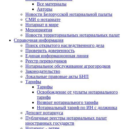
Все материалы
Авторы
Новости Белорусской нотариальной палаты
СМИ о нотариате
Нотариат в мире
Мероприятия
Новости территориальных нотариальных палат
Справочная информация
Поиск открытого наследственного дела
Проверить доверенность
Единая информационная линия
Реестр переводчиков
Нотариальное обслуживание агрогородков
Законодательство
Локальные правовые акты БНП
Тарифы
Тарифы
Освобождение от уплаты нотариального
тарифа
Возврат нотариального тарифа
Нотариальный тариф по ИН с должника
Депозит нотариуса
Публичные реестры нотариальных палат
иностранных государств
Нотариус - детям