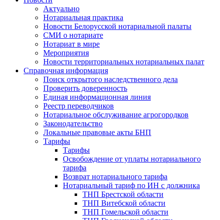
Актуально
Нотариальная практика
Новости Белорусской нотариальной палаты
СМИ о нотариате
Нотариат в мире
Мероприятия
Новости территориальных нотариальных палат
Справочная информация
Поиск открытого наследственного дела
Проверить доверенность
Единая информационная линия
Реестр переводчиков
Нотариальное обслуживание агрогородков
Законодательство
Локальные правовые акты БНП
Тарифы
Тарифы
Освобождение от уплаты нотариального
тарифа
Возврат нотариального тарифа
Нотариальный тариф по ИН с должника
ТНП Брестской области
ТНП Витебской области
ТНП Гомельской области