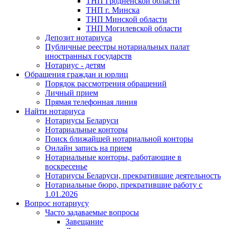
ТНП Гродненской области
ТНП г. Минска
ТНП Минской области
ТНП Могилевской области
Депозит нотариуса
Публичные реестры нотариальных палат
иностранных государств
Нотариус - детям
Обращения граждан и юрлиц
Порядок рассмотрения обращений
Личный прием
Прямая телефонная линия
Найти нотариуса
Нотариусы Беларуси
Нотариальные конторы
Поиск ближайшей нотариальной конторы
Онлайн запись на прием
Нотариальные конторы, работающие в
воскресенье
Нотариусы Беларуси, прекратившие деятельность
Нотариальные бюро, прекратившие работу с
1.01.2026
Вопрос нотариусу
Часто задаваемые вопросы
Завещание