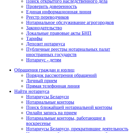
Поиск открытого наследственного дела
Проверить доверенность
Единая информационная линия
Реестр переводчиков
Нотариальное обслуживание агрогородков
Законодательство
Локальные правовые акты БНП
Тарифы
Депозит нотариуса
Публичные реестры нотариальных палат
иностранных государств
Нотариус - детям
Обращения граждан и юрлиц
Порядок рассмотрения обращений
Личный прием
Прямая телефонная линия
Найти нотариуса
Нотариусы Беларуси
Нотариальные конторы
Поиск ближайшей нотариальной конторы
Онлайн запись на прием
Нотариальные конторы, работающие в
воскресенье
Нотариусы Беларуси, прекратившие деятельность