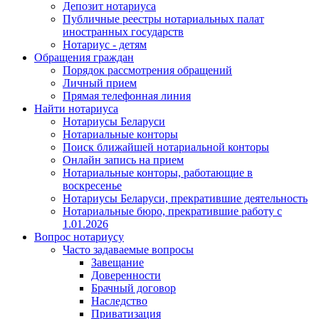
Депозит нотариуса
Публичные реестры нотариальных палат
иностранных государств
Нотариус - детям
Обращения граждан
Порядок рассмотрения обращений
Личный прием
Прямая телефонная линия
Найти нотариуса
Нотариусы Беларуси
Нотариальные конторы
Поиск ближайшей нотариальной конторы
Онлайн запись на прием
Нотариальные конторы, работающие в
воскресенье
Нотариусы Беларуси, прекратившие деятельность
Нотариальные бюро, прекратившие работу с
1.01.2026
Вопрос нотариусу
Часто задаваемые вопросы
Завещание
Доверенности
Брачный договор
Наследство
Приватизация