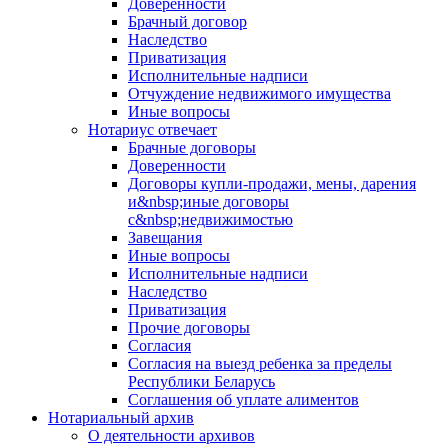
Доверенности
Брачный договор
Наследство
Приватизация
Исполнительные надписи
Отчуждение недвижимого имущества
Иные вопросы
Нотариус отвечает
Брачные договоры
Доверенности
Договоры купли-продажи, мены, дарения
и&nbsp;иные договоры
с&nbsp;недвижимостью
Завещания
Иные вопросы
Исполнительные надписи
Наследство
Приватизация
Прочие договоры
Согласия
Согласия на выезд ребенка за пределы
Республики Беларусь
Соглашения об уплате алиментов
Нотариальный архив
О деятельности архивов