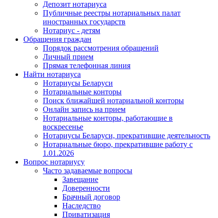
Депозит нотариуса
Публичные реестры нотариальных палат
иностранных государств
Нотариус - детям
Обращения граждан
Порядок рассмотрения обращений
Личный прием
Прямая телефонная линия
Найти нотариуса
Нотариусы Беларуси
Нотариальные конторы
Поиск ближайшей нотариальной конторы
Онлайн запись на прием
Нотариальные конторы, работающие в
воскресенье
Нотариусы Беларуси, прекратившие деятельность
Нотариальные бюро, прекратившие работу с
1.01.2026
Вопрос нотариусу
Часто задаваемые вопросы
Завещание
Доверенности
Брачный договор
Наследство
Приватизация