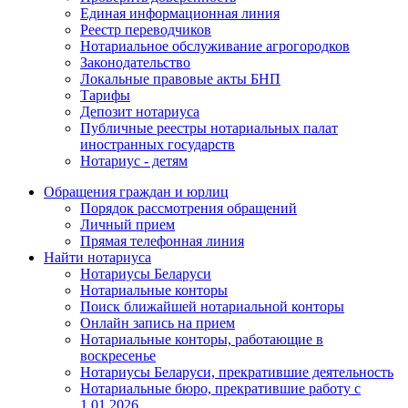
Единая информационная линия
Реестр переводчиков
Нотариальное обслуживание агрогородков
Законодательство
Локальные правовые акты БНП
Тарифы
Депозит нотариуса
Публичные реестры нотариальных палат
иностранных государств
Нотариус - детям
Обращения граждан и юрлиц
Порядок рассмотрения обращений
Личный прием
Прямая телефонная линия
Найти нотариуса
Нотариусы Беларуси
Нотариальные конторы
Поиск ближайшей нотариальной конторы
Онлайн запись на прием
Нотариальные конторы, работающие в
воскресенье
Нотариусы Беларуси, прекратившие деятельность
Нотариальные бюро, прекратившие работу с
1.01.2026