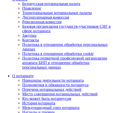
Белорусская нотариальная палата
Правление
Территориальные нотариальные палаты
Дисциплинарная комиссия
Ревизионная комиссия
Базовая организация государств-участников СНГ в
сфере нотариата
Закупки
Контакты
Политика в отношении обработки персональных
данных
Политика в отношении обработки cookie
Политика первичной профсоюзной организации
аппарата БНП в отношении обработки
персональных данных
О нотариате
Принципы деятельности нотариата
Полномочия и обязанности нотариуса
Перечень нотариальных действий
Место совершения нотариальных действий
Кто может быть нотариусом
История нотариата
Международный союз нотариата
Награды и премии