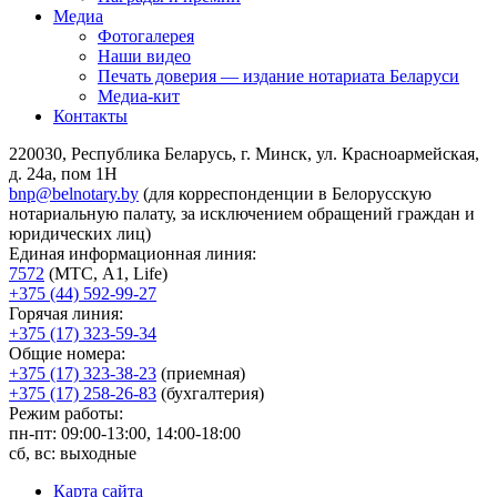
Медиа
Фотогалерея
Наши видео
Печать доверия — издание нотариата Беларуси
Медиа-кит
Контакты
220030, Республика Беларусь, г. Минск, ул. Красноармейская,
д. 24а, пом 1Н
bnp@belnotary.by
(для корреспонденции в Белорусскую
нотариальную палату, за исключением обращений граждан и
юридических лиц)
Единая информационная линия:
7572
(МТС, A1, Life)
+375 (44) 592-99-27
Горячая линия:
+375 (17) 323-59-34
Общие номера:
+375 (17) 323-38-23
(приемная)
+375 (17) 258-26-83
(бухгалтерия)
Режим работы:
пн-пт: 09:00-13:00, 14:00-18:00
сб, вс: выходные
Карта сайта