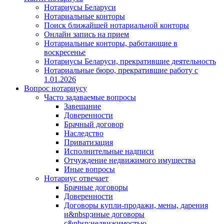
Нотариусы Беларуси
Нотариальные конторы
Поиск ближайшей нотариальной конторы
Онлайн запись на прием
Нотариальные конторы, работающие в
воскресенье
Нотариусы Беларуси, прекратившие деятельность
Нотариальные бюро, прекратившие работу с
1.01.2026
Вопрос нотариусу
Часто задаваемые вопросы
Завещание
Доверенности
Брачный договор
Наследство
Приватизация
Исполнительные надписи
Отчуждение недвижимого имущества
Иные вопросы
Нотариус отвечает
Брачные договоры
Доверенности
Договоры купли-продажи, мены, дарения
и&nbsp;иные договоры
с&nbsp;недвижимостью