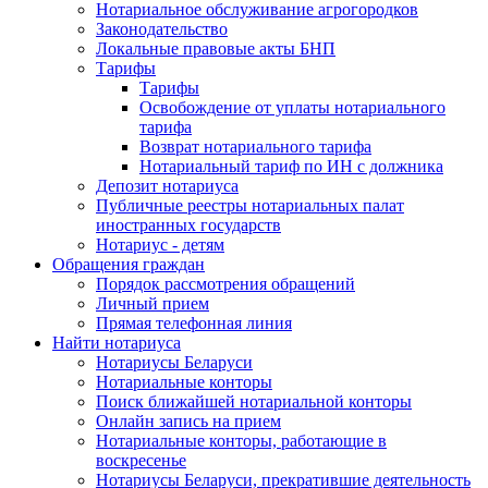
Нотариальное обслуживание агрогородков
Законодательство
Локальные правовые акты БНП
Тарифы
Тарифы
Освобождение от уплаты нотариального
тарифа
Возврат нотариального тарифа
Нотариальный тариф по ИН с должника
Депозит нотариуса
Публичные реестры нотариальных палат
иностранных государств
Нотариус - детям
Обращения граждан
Порядок рассмотрения обращений
Личный прием
Прямая телефонная линия
Найти нотариуса
Нотариусы Беларуси
Нотариальные конторы
Поиск ближайшей нотариальной конторы
Онлайн запись на прием
Нотариальные конторы, работающие в
воскресенье
Нотариусы Беларуси, прекратившие деятельность