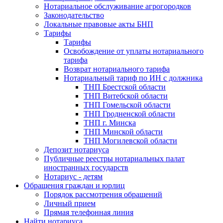
Нотариальное обслуживание агрогородков
Законодательство
Локальные правовые акты БНП
Тарифы
Тарифы
Освобождение от уплаты нотариального
тарифа
Возврат нотариального тарифа
Нотариальный тариф по ИН с должника
ТНП Брестской области
ТНП Витебской области
ТНП Гомельской области
ТНП Гродненской области
ТНП г. Минска
ТНП Минской области
ТНП Могилевской области
Депозит нотариуса
Публичные реестры нотариальных палат
иностранных государств
Нотариус - детям
Обращения граждан и юрлиц
Порядок рассмотрения обращений
Личный прием
Прямая телефонная линия
Найти нотариуса