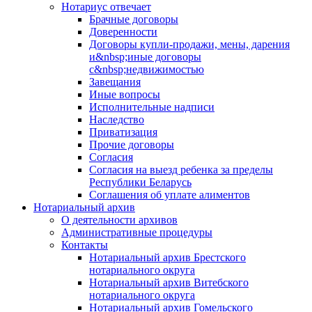
Нотариус отвечает
Брачные договоры
Доверенности
Договоры купли-продажи, мены, дарения
и&nbsp;иные договоры
с&nbsp;недвижимостью
Завещания
Иные вопросы
Исполнительные надписи
Наследство
Приватизация
Прочие договоры
Согласия
Согласия на выезд ребенка за пределы
Республики Беларусь
Соглашения об уплате алиментов
Нотариальный архив
О деятельности архивов
Административные процедуры
Контакты
Нотариальный архив Брестского
нотариального округа
Нотариальный архив Витебского
нотариального округа
Нотариальный архив Гомельского