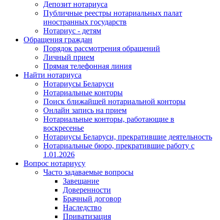
Депозит нотариуса
Публичные реестры нотариальных палат
иностранных государств
Нотариус - детям
Обращения граждан
Порядок рассмотрения обращений
Личный прием
Прямая телефонная линия
Найти нотариуса
Нотариусы Беларуси
Нотариальные конторы
Поиск ближайшей нотариальной конторы
Онлайн запись на прием
Нотариальные конторы, работающие в
воскресенье
Нотариусы Беларуси, прекратившие деятельность
Нотариальные бюро, прекратившие работу с
1.01.2026
Вопрос нотариусу
Часто задаваемые вопросы
Завещание
Доверенности
Брачный договор
Наследство
Приватизация