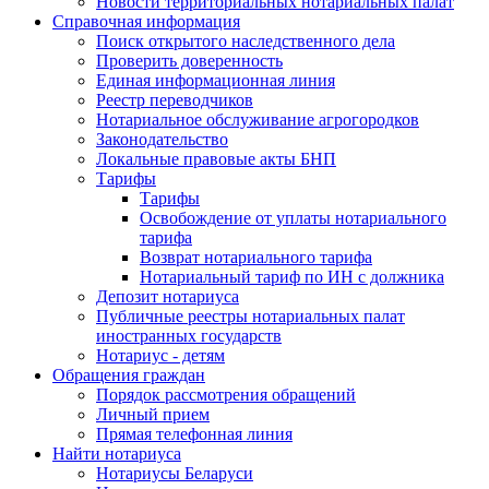
Новости территориальных нотариальных палат
Справочная информация
Поиск открытого наследственного дела
Проверить доверенность
Единая информационная линия
Реестр переводчиков
Нотариальное обслуживание агрогородков
Законодательство
Локальные правовые акты БНП
Тарифы
Тарифы
Освобождение от уплаты нотариального
тарифа
Возврат нотариального тарифа
Нотариальный тариф по ИН с должника
Депозит нотариуса
Публичные реестры нотариальных палат
иностранных государств
Нотариус - детям
Обращения граждан
Порядок рассмотрения обращений
Личный прием
Прямая телефонная линия
Найти нотариуса
Нотариусы Беларуси