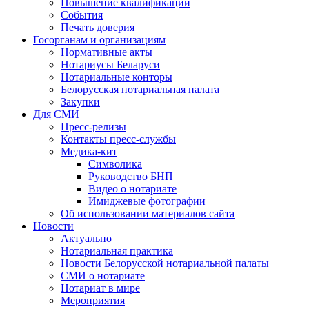
Повышение квалификации
События
Печать доверия
Госорганам и организациям
Нормативные акты
Нотариусы Беларуси
Нотариальные конторы
Белорусская нотариальная палата
Закупки
Для СМИ
Пресс-релизы
Контакты пресс-службы
Медика-кит
Символика
Руководство БНП
Видео о нотариате
Имиджевые фотографии
Об использовании материалов сайта
Новости
Актуально
Нотариальная практика
Новости Белорусской нотариальной палаты
СМИ о нотариате
Нотариат в мире
Мероприятия