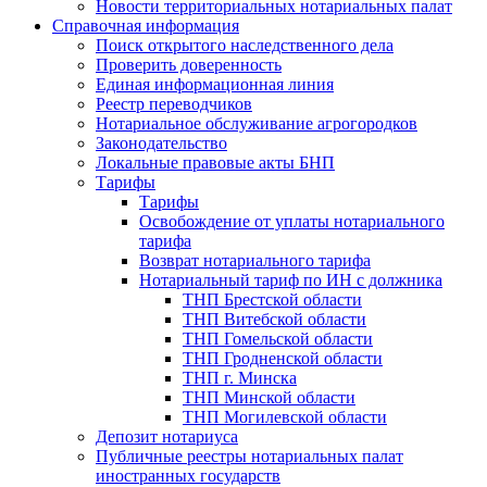
Новости территориальных нотариальных палат
Справочная информация
Поиск открытого наследственного дела
Проверить доверенность
Единая информационная линия
Реестр переводчиков
Нотариальное обслуживание агрогородков
Законодательство
Локальные правовые акты БНП
Тарифы
Тарифы
Освобождение от уплаты нотариального
тарифа
Возврат нотариального тарифа
Нотариальный тариф по ИН с должника
ТНП Брестской области
ТНП Витебской области
ТНП Гомельской области
ТНП Гродненской области
ТНП г. Минска
ТНП Минской области
ТНП Могилевской области
Депозит нотариуса
Публичные реестры нотариальных палат
иностранных государств