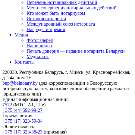
Перечень нотариальных действий
Место совершения нотариальных действий
Кто может быть нотариусом
История нотариата
Международный союз нотариата
Награды и премии
Медиа
Фотогалерея
Наши видео
Печать доверия — издание нотариата Беларуси
Медиа-кит
Контакты
220030, Республика Беларусь, г. Минск, ул. Красноармейская,
д. 24а, пом 1Н
bnp@belnotary.by
(для корреспонденции в Белорусскую
нотариальную палату, за исключением обращений граждан и
юридических лиц)
Единая информационная линия:
7572
(МТС, A1, Life)
+375 (44) 592-99-27
Горячая линия:
+375 (17) 323-59-34
Общие номера:
+375 (17) 323-38-23
(приемная)