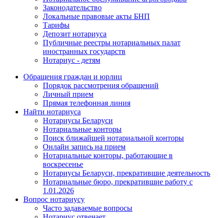
Законодательство
Локальные правовые акты БНП
Тарифы
Депозит нотариуса
Публичные реестры нотариальных палат
иностранных государств
Нотариус - детям
Обращения граждан и юрлиц
Порядок рассмотрения обращений
Личный прием
Прямая телефонная линия
Найти нотариуса
Нотариусы Беларуси
Нотариальные конторы
Поиск ближайшей нотариальной конторы
Онлайн запись на прием
Нотариальные конторы, работающие в
воскресенье
Нотариусы Беларуси, прекратившие деятельность
Нотариальные бюро, прекратившие работу с
1.01.2026
Вопрос нотариусу
Часто задаваемые вопросы
Нотариус отвечает