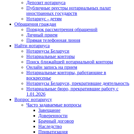
Депозит нотариуса
Публичные реестры нотариальных палат
иностранных государств
Нотариус - детям
Обращения граждан
Порядок рассмотрения обращений
Личный прием
Прямая телефонная линия
Найти нотариуса
Нотариусы Беларуси
Нотариальные конторы
Поиск ближайшей нотариальной конторы
Онлайн запись на прием
Нотариальные конторы, работающие в
воскресенье
Нотариусы Беларуси, прекратившие деятельность
Нотариальные бюро, прекратившие работу с
1.01.2026
Вопрос нотариусу
Часто задаваемые вопросы
Завещание
Доверенности
Брачный договор
Наследство
Приватизация