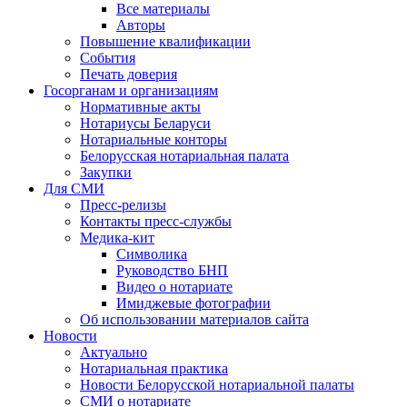
Все материалы
Авторы
Повышение квалификации
События
Печать доверия
Госорганам и организациям
Нормативные акты
Нотариусы Беларуси
Нотариальные конторы
Белорусская нотариальная палата
Закупки
Для СМИ
Пресс-релизы
Контакты пресс-службы
Медика-кит
Символика
Руководство БНП
Видео о нотариате
Имиджевые фотографии
Об использовании материалов сайта
Новости
Актуально
Нотариальная практика
Новости Белорусской нотариальной палаты
СМИ о нотариате