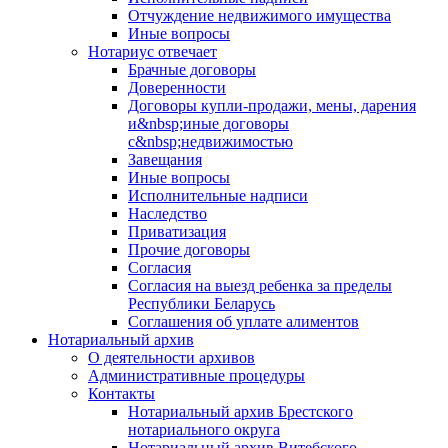
Отчуждение недвижимого имущества
Иные вопросы
Нотариус отвечает
Брачные договоры
Доверенности
Договоры купли-продажи, мены, дарения
и&nbsp;иные договоры
с&nbsp;недвижимостью
Завещания
Иные вопросы
Исполнительные надписи
Наследство
Приватизация
Прочие договоры
Согласия
Согласия на выезд ребенка за пределы
Республики Беларусь
Соглашения об уплате алиментов
Нотариальный архив
О деятельности архивов
Административные процедуры
Контакты
Нотариальный архив Брестского
нотариального округа
Нотариальный архив Витебского