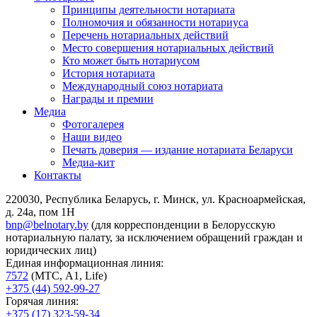
Принципы деятельности нотариата
Полномочия и обязанности нотариуса
Перечень нотариальных действий
Место совершения нотариальных действий
Кто может быть нотариусом
История нотариата
Международный союз нотариата
Награды и премии
Медиа
Фотогалерея
Наши видео
Печать доверия — издание нотариата Беларуси
Медиа-кит
Контакты
220030, Республика Беларусь, г. Минск, ул. Красноармейская,
д. 24а, пом 1Н
bnp@belnotary.by
(для корреспонденции в Белорусскую
нотариальную палату, за исключением обращений граждан и
юридических лиц)
Единая информационная линия:
7572
(МТС, A1, Life)
+375 (44) 592-99-27
Горячая линия:
+375 (17) 323-59-34