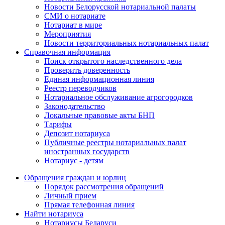
Новости Белорусской нотариальной палаты
СМИ о нотариате
Нотариат в мире
Мероприятия
Новости территориальных нотариальных палат
Справочная информация
Поиск открытого наследственного дела
Проверить доверенность
Единая информационная линия
Реестр переводчиков
Нотариальное обслуживание агрогородков
Законодательство
Локальные правовые акты БНП
Тарифы
Депозит нотариуса
Публичные реестры нотариальных палат
иностранных государств
Нотариус - детям
Обращения граждан и юрлиц
Порядок рассмотрения обращений
Личный прием
Прямая телефонная линия
Найти нотариуса
Нотариусы Беларуси