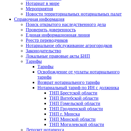
Нотариат в мире
Мероприятия
Новости территориальных нотариальных палат
Справочная информация
Поиск открытого наследственного дела
Проверить доверенность
Единая информационная линия
Реестр переводчиков
Нотариальное обслуживание агрогородков
Законодательство
Локальные правовые акты БНП
Тарифы
Тарифы
Освобождение от уплаты нотариального
тарифа
Возврат нотариального тарифа
Нотариальный тариф по ИН с должника
ТНП Брестской области
ТНП Витебской области
ТНП Гомельской области
ТНП Гродненской области
ТНП г. Минска
ТНП Минской области
ТНП Могилевской области
Депозит нотариуса