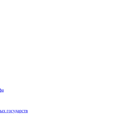
фа
ых государств