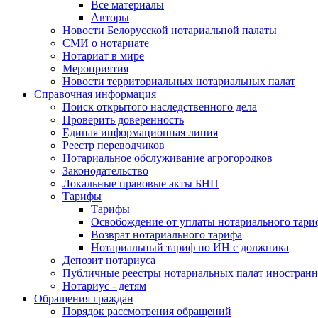
Все материалы
Авторы
Новости Белорусской нотариальной палаты
СМИ о нотариате
Нотариат в мире
Мероприятия
Новости территориальных нотариальных палат
Справочная информация
Поиск открытого наследственного дела
Проверить доверенность
Единая информационная линия
Реестр переводчиков
Нотариальное обслуживание агрогородков
Законодательство
Локальные правовые акты БНП
Тарифы
Тарифы
Освобождение от уплаты нотариального тари
Возврат нотариального тарифа
Нотариальный тариф по ИН с должника
Депозит нотариуса
Публичные реестры нотариальных палат иностранн
Нотариус - детям
Обращения граждан
Порядок рассмотрения обращений