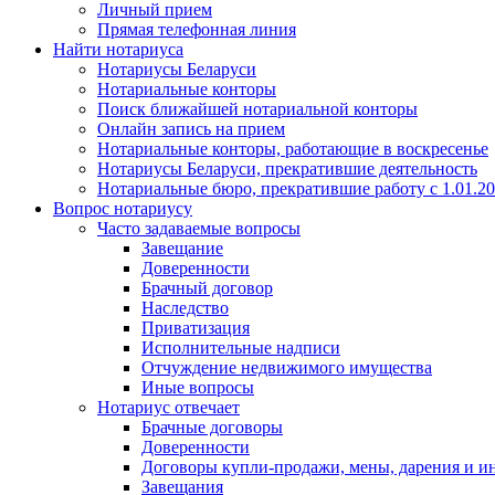
Личный прием
Прямая телефонная линия
Найти нотариуса
Нотариусы Беларуси
Нотариальные конторы
Поиск ближайшей нотариальной конторы
Онлайн запись на прием
Нотариальные конторы, работающие в воскресенье
Нотариусы Беларуси, прекратившие деятельность
Нотариальные бюро, прекратившие работу с 1.01.2
Вопрос нотариусу
Часто задаваемые вопросы
Завещание
Доверенности
Брачный договор
Наследство
Приватизация
Исполнительные надписи
Отчуждение недвижимого имущества
Иные вопросы
Нотариус отвечает
Брачные договоры
Доверенности
Договоры купли-продажи, мены, дарения и и
Завещания