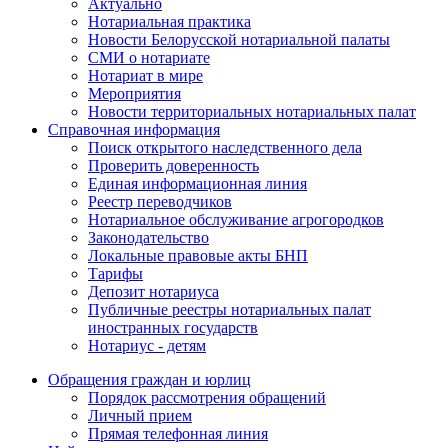
Актуально
Нотариальная практика
Новости Белорусской нотариальной палаты
СМИ о нотариате
Нотариат в мире
Мероприятия
Новости территориальных нотариальных палат
Справочная информация
Поиск открытого наследственного дела
Проверить доверенность
Единая информационная линия
Реестр переводчиков
Нотариальное обслуживание агрогородков
Законодательство
Локальные правовые акты БНП
Тарифы
Депозит нотариуса
Публичные реестры нотариальных палат
иностранных государств
Нотариус - детям
Обращения граждан и юрлиц
Порядок рассмотрения обращений
Личный прием
Прямая телефонная линия