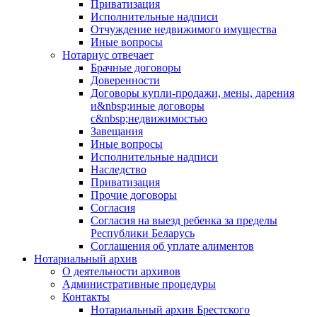
Приватизация
Исполнительные надписи
Отчуждение недвижимого имущества
Иные вопросы
Нотариус отвечает
Брачные договоры
Доверенности
Договоры купли-продажи, мены, дарения
и&nbsp;иные договоры
с&nbsp;недвижимостью
Завещания
Иные вопросы
Исполнительные надписи
Наследство
Приватизация
Прочие договоры
Согласия
Согласия на выезд ребенка за пределы
Республики Беларусь
Соглашения об уплате алиментов
Нотариальный архив
О деятельности архивов
Административные процедуры
Контакты
Нотариальный архив Брестского