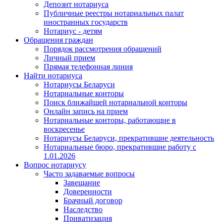
Депозит нотариуса
Публичные реестры нотариальных палат
иностранных государств
Нотариус - детям
Обращения граждан
Порядок рассмотрения обращений
Личный прием
Прямая телефонная линия
Найти нотариуса
Нотариусы Беларуси
Нотариальные конторы
Поиск ближайшей нотариальной конторы
Онлайн запись на прием
Нотариальные конторы, работающие в
воскресенье
Нотариусы Беларуси, прекратившие деятельность
Нотариальные бюро, прекратившие работу с
1.01.2026
Вопрос нотариусу
Часто задаваемые вопросы
Завещание
Доверенности
Брачный договор
Наследство
Приватизация