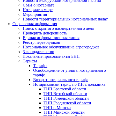
Новости Белорусской нотариальной палаты
СМИ о нотариате
Нотариат в мире
Мероприятия
Новости территориальных нотариальных палат
Справочная информация
Поиск открытого наследственного дела
Проверить доверенность
Единая информационная линия
Реестр переводчиков
Нотариальное обслуживание агрогородков
Законодательство
Локальные правовые акты БНП
Тарифы
Тарифы
Освобождение от уплаты нотариального
тарифа
Возврат нотариального тарифа
Нотариальный тариф по ИН с должника
ТНП Брестской области
ТНП Витебской области
ТНП Гомельской области
ТНП Гродненской области
ТНП г. Минска
ТНП Минской области