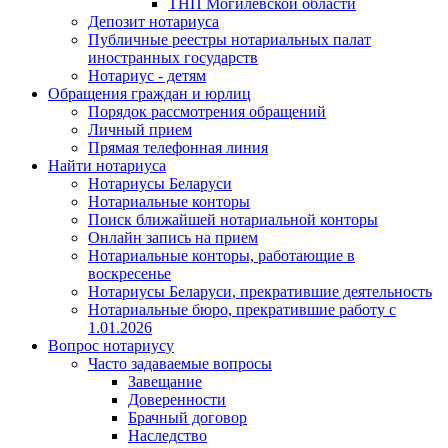
ТНП Могилевской области
Депозит нотариуса
Публичные реестры нотариальных палат
иностранных государств
Нотариус - детям
Обращения граждан и юрлиц
Порядок рассмотрения обращений
Личный прием
Прямая телефонная линия
Найти нотариуса
Нотариусы Беларуси
Нотариальные конторы
Поиск ближайшей нотариальной конторы
Онлайн запись на прием
Нотариальные конторы, работающие в
воскресенье
Нотариусы Беларуси, прекратившие деятельность
Нотариальные бюро, прекратившие работу с
1.01.2026
Вопрос нотариусу
Часто задаваемые вопросы
Завещание
Доверенности
Брачный договор
Наследство