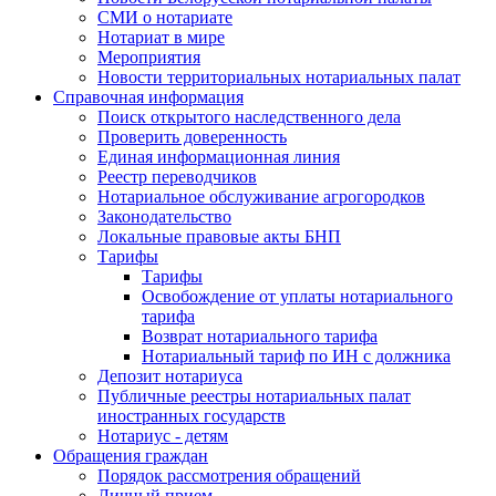
СМИ о нотариате
Нотариат в мире
Мероприятия
Новости территориальных нотариальных палат
Справочная информация
Поиск открытого наследственного дела
Проверить доверенность
Единая информационная линия
Реестр переводчиков
Нотариальное обслуживание агрогородков
Законодательство
Локальные правовые акты БНП
Тарифы
Тарифы
Освобождение от уплаты нотариального
тарифа
Возврат нотариального тарифа
Нотариальный тариф по ИН с должника
Депозит нотариуса
Публичные реестры нотариальных палат
иностранных государств
Нотариус - детям
Обращения граждан
Порядок рассмотрения обращений
Личный прием