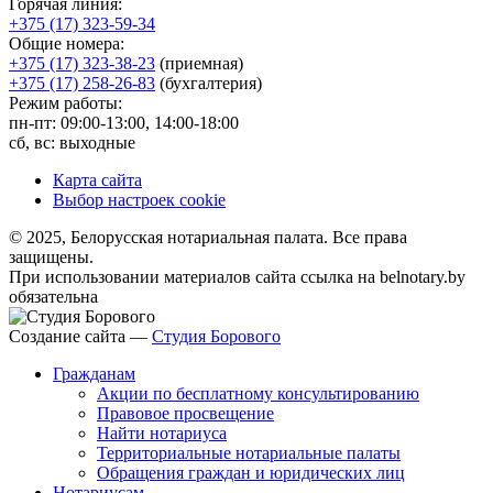
Горячая линия:
+375 (17) 323-59-34
Общие номера:
+375 (17) 323-38-23
(приемная)
+375 (17) 258-26-83
(бухгалтерия)
Режим работы:
пн-пт: 09:00-13:00, 14:00-18:00
сб, вс: выходные
Карта сайта
Выбор настроек cookie
© 2025, Белорусская нотариальная палата. Все права
защищены.
При использовании материалов сайта ссылка на belnotary.by
обязательна
Создание сайта —
Студия Борового
Гражданам
Акции по бесплатному консультированию
Правовое просвещение
Найти нотариуса
Территориальные нотариальные палаты
Обращения граждан и юридических лиц
Нотариусам