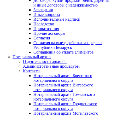
Договоры купли-продажи, мены, дарения
и иные договоры с недвижимостью
Завещания
Иные вопросы
Исполнительные надписи
Наследство
Приватизация
Прочие договоры
Согласия
Согласия на выезд ребенка за пределы
Республики Беларусь
Соглашения об уплате алиментов
Нотариальный архив
О деятельности архивов
Административные процедуры
Контакты
Нотариальный архив Брестского
нотариального округа
Нотариальный архив Витебского
нотариального округа
Нотариальный архив Гомельского
нотариального округа
Нотариальный архив Гродненского
нотариального округа
Нотариальный архив Могилевского