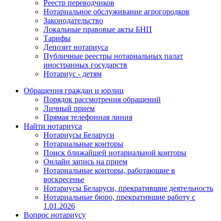
Реестр переводчиков
Нотариальное обслуживание агрогородков
Законодательство
Локальные правовые акты БНП
Тарифы
Депозит нотариуса
Публичные реестры нотариальных палат
иностранных государств
Нотариус - детям
Обращения граждан и юрлиц
Порядок рассмотрения обращений
Личный прием
Прямая телефонная линия
Найти нотариуса
Нотариусы Беларуси
Нотариальные конторы
Поиск ближайшей нотариальной конторы
Онлайн запись на прием
Нотариальные конторы, работающие в
воскресенье
Нотариусы Беларуси, прекратившие деятельность
Нотариальные бюро, прекратившие работу с
1.01.2026
Вопрос нотариусу