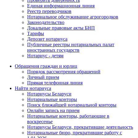
Проверить доверенность
Единая информационная линия
Реестр переводчиков
Нотариальное обслуживание агрогородков
Законодательство
Локальные правовые акты БНП
Тарифы
Депозит нотариуса
Публичные реестры нотариальных палат
иностранных государств
Нотариус - детям
Обращения граждан и юрлиц
Порядок рассмотрения обращений
Личный прием
Прямая телефонная линия
Найти нотариуса
Нотариусы Беларуси
Нотариальные конторы
Поиск ближайшей нотариальной конторы
Онлайн запись на прием
Нотариальные конторы, работающие в
воскресенье
Нотариусы Беларуси, прекратившие деятельность
Нотариальные бюро, прекратившие работу с