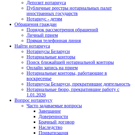
Депозит нотариуса
Публичные реестры нотариальных палат
иностранных государств
Нотариус - детям
Обращения граждан
Порядок рассмотрения обращений
Личный прием
Прямая телефонная линия
Найти нотариуса
Нотариусы Беларуси
Нотариальные конторы
Поиск ближайшей нотариальной конторы
Онлайн запись на прием
Нотариальные конторы, работающие в
воскресенье
Нотариусы Беларуси, прекратившие деятельность
Нотариальные бюро, прекратившие работу с
1.01.2026
Вопрос нотариусу
Часто задаваемые вопросы
Завещание
Доверенности
Брачный договор
Наследство
Приватизация