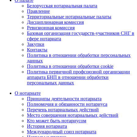
О палате
Белорусская нотариальная палата
Правление
Территориальные нотариальные палаты
Дисциплинарная комиссия
Ревизионная комиссия
Базовая организация государств-участников СНГ в
сфере нотариата
Закупки
Контакты
Политика в отношении обработки персональных
данных
Политика в отношении обработки cookie
Политика первичной профсоюзной организации
аппарата БНП в отношении обработки
персональных данных
О нотариате
Принципы деятельности нотариата
Полномочия и обязанности нотариуса
Перечень нотариальных действий
Место совершения нотариальных действий
Кто может быть нотариусом
История нотариата
Международный союз нотариата