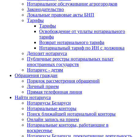
Нотариальное обслуживание агрогородков
Законодательство
Локальные правовые акты БНП
Тарифы
Тарифы
Освобождение от уплаты нотариального
тарифа
Возврат нотариального тарифа
Нотариальный тариф по ИН с должника
Депозит нотариуса
Публичные реестры нотариальных палат
иностранных государств
Нотариус - детям
Обращения граждан
Порядок рассмотрения обращений
Личный прием
Прямая телефонная линия
Найти нотариуса
Нотариусы Беларуси
Нотариальные конторы
Поиск ближайшей нотариальной конторы
Онлайн запись на прием
Нотариальные конторы, работающие в
воскресенье
Нотариусы Беларуси, прекратившие деятельность