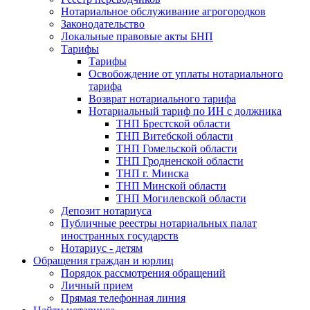
Нотариальное обслуживание агрогородков
Законодательство
Локальные правовые акты БНП
Тарифы
Тарифы
Освобождение от уплаты нотариального
тарифа
Возврат нотариального тарифа
Нотариальный тариф по ИН с должника
ТНП Брестской области
ТНП Витебской области
ТНП Гомельской области
ТНП Гродненской области
ТНП г. Минска
ТНП Минской области
ТНП Могилевской области
Депозит нотариуса
Публичные реестры нотариальных палат
иностранных государств
Нотариус - детям
Обращения граждан и юрлиц
Порядок рассмотрения обращений
Личный прием
Прямая телефонная линия