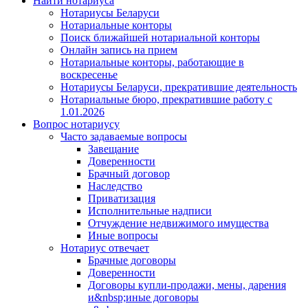
Найти нотариуса
Нотариусы Беларуси
Нотариальные конторы
Поиск ближайшей нотариальной конторы
Онлайн запись на прием
Нотариальные конторы, работающие в
воскресенье
Нотариусы Беларуси, прекратившие деятельность
Нотариальные бюро, прекратившие работу с
1.01.2026
Вопрос нотариусу
Часто задаваемые вопросы
Завещание
Доверенности
Брачный договор
Наследство
Приватизация
Исполнительные надписи
Отчуждение недвижимого имущества
Иные вопросы
Нотариус отвечает
Брачные договоры
Доверенности
Договоры купли-продажи, мены, дарения
и&nbsp;иные договоры