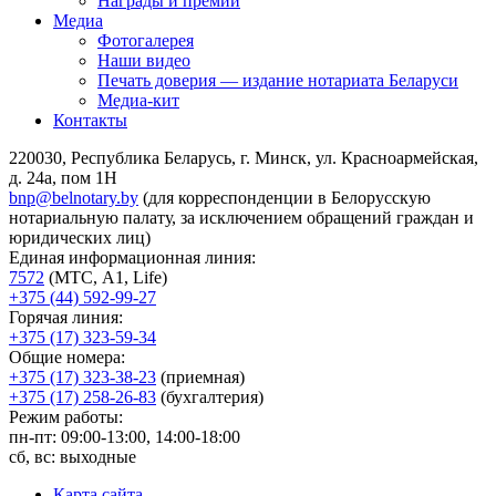
Награды и премии
Медиа
Фотогалерея
Наши видео
Печать доверия — издание нотариата Беларуси
Медиа-кит
Контакты
220030, Республика Беларусь, г. Минск, ул. Красноармейская,
д. 24а, пом 1Н
bnp@belnotary.by
(для корреспонденции в Белорусскую
нотариальную палату, за исключением обращений граждан и
юридических лиц)
Единая информационная линия:
7572
(МТС, A1, Life)
+375 (44) 592-99-27
Горячая линия:
+375 (17) 323-59-34
Общие номера:
+375 (17) 323-38-23
(приемная)
+375 (17) 258-26-83
(бухгалтерия)
Режим работы:
пн-пт: 09:00-13:00, 14:00-18:00
сб, вс: выходные
Карта сайта