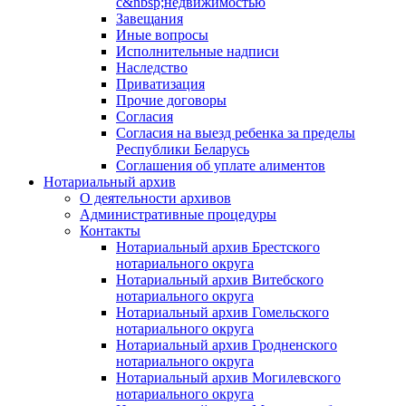
с&nbsp;недвижимостью
Завещания
Иные вопросы
Исполнительные надписи
Наследство
Приватизация
Прочие договоры
Согласия
Согласия на выезд ребенка за пределы
Республики Беларусь
Соглашения об уплате алиментов
Нотариальный архив
О деятельности архивов
Административные процедуры
Контакты
Нотариальный архив Брестского
нотариального округа
Нотариальный архив Витебского
нотариального округа
Нотариальный архив Гомельского
нотариального округа
Нотариальный архив Гродненского
нотариального округа
Нотариальный архив Могилевского
нотариального округа