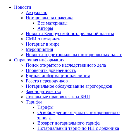
Новости
Актуально
Нотариальная практика
Все материалы
Авторы
Новости Белорусской нотариальной палаты
СМИ о нотариате
Нотариат в мире
Мероприятия
Новости территориальных нотариальных палат
Справочная информация
Поиск открытого наследственного дела
Проверить доверенность
Единая информационная линия
Реестр переводчиков
Нотариальное обслуживание агрогородков
Законодательство
Локальные правовые акты БНП
Тарифы
Тарифы
Освобождение от уплаты нотариального
тарифа
Возврат нотариального тарифа
Нотариальный тариф по ИН с должника