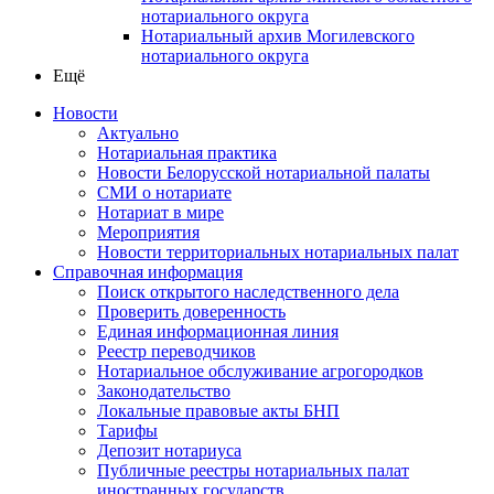
нотариального округа
Нотариальный архив Могилевского
нотариального округа
Ещё
Новости
Актуально
Нотариальная практика
Новости Белорусской нотариальной палаты
СМИ о нотариате
Нотариат в мире
Мероприятия
Новости территориальных нотариальных палат
Справочная информация
Поиск открытого наследственного дела
Проверить доверенность
Единая информационная линия
Реестр переводчиков
Нотариальное обслуживание агрогородков
Законодательство
Локальные правовые акты БНП
Тарифы
Депозит нотариуса
Публичные реестры нотариальных палат
иностранных государств