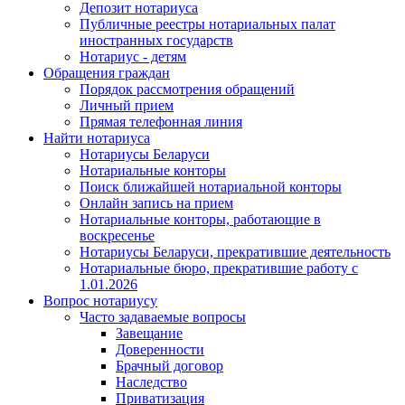
Депозит нотариуса
Публичные реестры нотариальных палат
иностранных государств
Нотариус - детям
Обращения граждан
Порядок рассмотрения обращений
Личный прием
Прямая телефонная линия
Найти нотариуса
Нотариусы Беларуси
Нотариальные конторы
Поиск ближайшей нотариальной конторы
Онлайн запись на прием
Нотариальные конторы, работающие в
воскресенье
Нотариусы Беларуси, прекратившие деятельность
Нотариальные бюро, прекратившие работу с
1.01.2026
Вопрос нотариусу
Часто задаваемые вопросы
Завещание
Доверенности
Брачный договор
Наследство
Приватизация