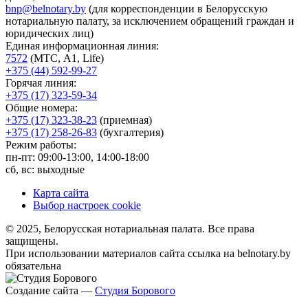
bnp@belnotary.by
(для корреспонденции в Белорусскую
нотариальную палату, за исключением обращений граждан и
юридических лиц)
Единая информационная линия:
7572
(МТС, A1, Life)
+375 (44) 592-99-27
Горячая линия:
+375 (17) 323-59-34
Общие номера:
+375 (17) 323-38-23
(приемная)
+375 (17) 258-26-83
(бухгалтерия)
Режим работы:
пн-пт: 09:00-13:00, 14:00-18:00
сб, вс: выходные
Карта сайта
Выбор настроек cookie
© 2025, Белорусская нотариальная палата. Все права
защищены.
При использовании материалов сайта ссылка на belnotary.by
обязательна
Создание сайта —
Студия Борового