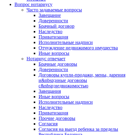
Вопрос нотариусу
Часто задаваемые вопросы
Завещание
Доверенности
Брачный договор
Наследство
Приватизация
Исполнительные надписи
Отчуждение недвижимого имущества
Иные вопросы
Нотариус отвечает
Брачные договоры
Доверенности
Договоры купли-продажи, мены, дарения
и&nbsp;иные договоры
с&nbsp;недвижимостью
Завещания
Иные вопросы
Исполнительные надписи
Наследство
Приватизация
Прочие договоры
Согласия
Согласия на выезд ребенка за пределы
Республики Беларусь