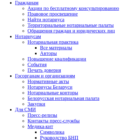
Гражданам
Акции по бесплатному консультированию
Правовое просвещение
Найти нотариуса
Территориальные нотариальные палаты
Обращения граждан и юридических лиц
Нотариусам
Нотариальная практика
Все материалы
Авторы
Повышение квалификации
События
Печать доверия
Госорганам и организациям
Нормативные акты
Нотариусы Беларуси
Нотариальные конторы
Белорусская нотариальная палата
Закупки
Для СМИ
Пресс-релизы
Контакты пресс-службы
Медика-кит
Символика
Руководство БНП