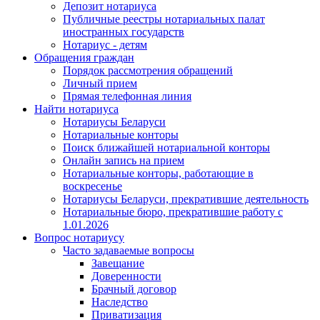
Депозит нотариуса
Публичные реестры нотариальных палат
иностранных государств
Нотариус - детям
Обращения граждан
Порядок рассмотрения обращений
Личный прием
Прямая телефонная линия
Найти нотариуса
Нотариусы Беларуси
Нотариальные конторы
Поиск ближайшей нотариальной конторы
Онлайн запись на прием
Нотариальные конторы, работающие в
воскресенье
Нотариусы Беларуси, прекратившие деятельность
Нотариальные бюро, прекратившие работу с
1.01.2026
Вопрос нотариусу
Часто задаваемые вопросы
Завещание
Доверенности
Брачный договор
Наследство
Приватизация