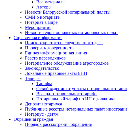
Все материалы
Авторы
Новости Белорусской нотариальной палаты
СМИ о нотариате
Нотариат в мире
Мероприятия
Новости территориальных нотариальных палат
Справочная информация
Поиск открытого наследственного дела
Проверить доверенность
Единая информационная линия
Реестр переводчиков
Нотариальное обслуживание агрогородков
Законодательство
Локальные правовые акты БНП
Тарифы
Тарифы
Освобождение от уплаты нотариального тари
Возврат нотариального тарифа
Нотариальный тариф по ИН с должника
Депозит нотариуса
Публичные реестры нотариальных палат иностранн
Нотариус - детям
Обращения граждан
Порядок рассмотрения обращений