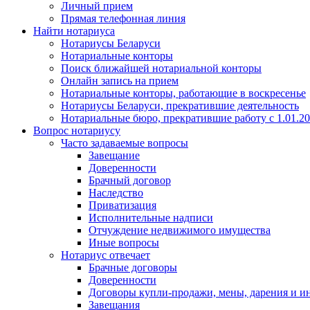
Личный прием
Прямая телефонная линия
Найти нотариуса
Нотариусы Беларуси
Нотариальные конторы
Поиск ближайшей нотариальной конторы
Онлайн запись на прием
Нотариальные конторы, работающие в воскресенье
Нотариусы Беларуси, прекратившие деятельность
Нотариальные бюро, прекратившие работу с 1.01.2
Вопрос нотариусу
Часто задаваемые вопросы
Завещание
Доверенности
Брачный договор
Наследство
Приватизация
Исполнительные надписи
Отчуждение недвижимого имущества
Иные вопросы
Нотариус отвечает
Брачные договоры
Доверенности
Договоры купли-продажи, мены, дарения и и
Завещания