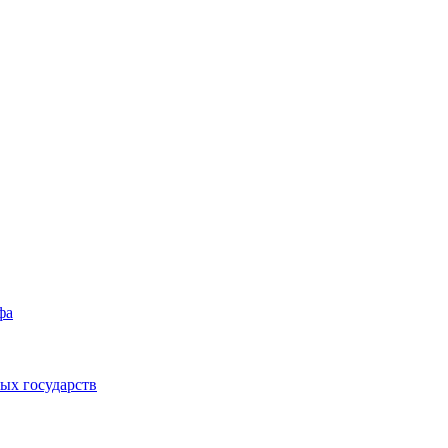
фа
ых государств