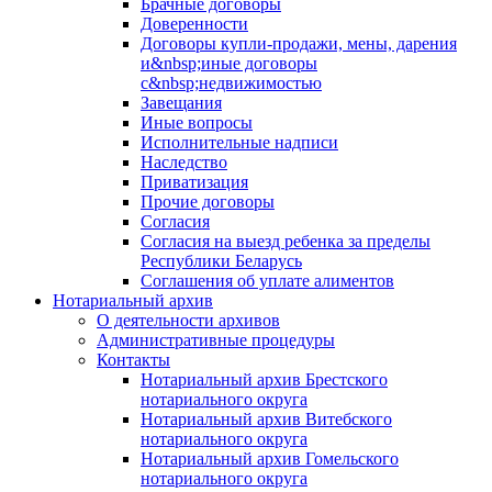
Брачные договоры
Доверенности
Договоры купли-продажи, мены, дарения
и&nbsp;иные договоры
с&nbsp;недвижимостью
Завещания
Иные вопросы
Исполнительные надписи
Наследство
Приватизация
Прочие договоры
Согласия
Согласия на выезд ребенка за пределы
Республики Беларусь
Соглашения об уплате алиментов
Нотариальный архив
О деятельности архивов
Административные процедуры
Контакты
Нотариальный архив Брестского
нотариального округа
Нотариальный архив Витебского
нотариального округа
Нотариальный архив Гомельского
нотариального округа