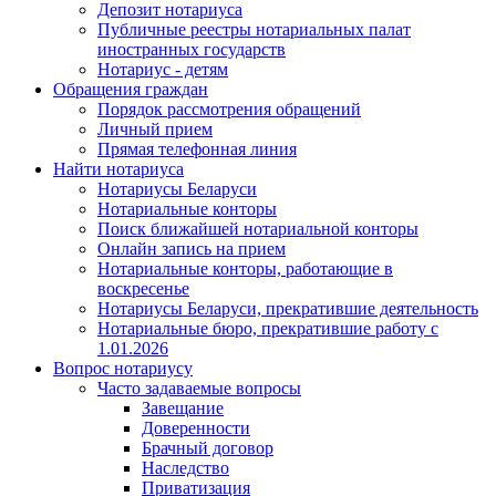
Депозит нотариуса
Публичные реестры нотариальных палат
иностранных государств
Нотариус - детям
Обращения граждан
Порядок рассмотрения обращений
Личный прием
Прямая телефонная линия
Найти нотариуса
Нотариусы Беларуси
Нотариальные конторы
Поиск ближайшей нотариальной конторы
Онлайн запись на прием
Нотариальные конторы, работающие в
воскресенье
Нотариусы Беларуси, прекратившие деятельность
Нотариальные бюро, прекратившие работу с
1.01.2026
Вопрос нотариусу
Часто задаваемые вопросы
Завещание
Доверенности
Брачный договор
Наследство
Приватизация