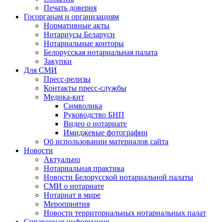
Печать доверия
Госорганам и организациям
Нормативные акты
Нотариусы Беларуси
Нотариальные конторы
Белорусская нотариальная палата
Закупки
Для СМИ
Пресс-релизы
Контакты пресс-службы
Медика-кит
Символика
Руководство БНП
Видео о нотариате
Имиджевые фотографии
Об использовании материалов сайта
Новости
Актуально
Нотариальная практика
Новости Белорусской нотариальной палаты
СМИ о нотариате
Нотариат в мире
Мероприятия
Новости территориальных нотариальных палат
Справочная информация