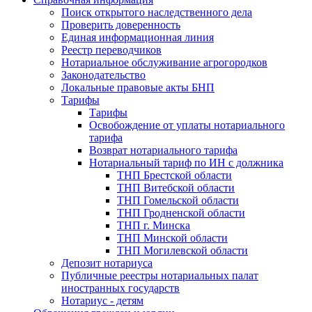
Поиск открытого наследственного дела
Проверить доверенность
Единая информационная линия
Реестр переводчиков
Нотариальное обслуживание агрогородков
Законодательство
Локальные правовые акты БНП
Тарифы
Тарифы
Освобождение от уплаты нотариального
тарифа
Возврат нотариального тарифа
Нотариальный тариф по ИН с должника
ТНП Брестской области
ТНП Витебской области
ТНП Гомельской области
ТНП Гродненской области
ТНП г. Минска
ТНП Минской области
ТНП Могилевской области
Депозит нотариуса
Публичные реестры нотариальных палат
иностранных государств
Нотариус - детям