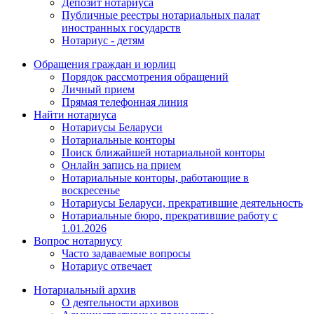
Депозит нотариуса
Публичные реестры нотариальных палат
иностранных государств
Нотариус - детям
Обращения граждан и юрлиц
Порядок рассмотрения обращений
Личный прием
Прямая телефонная линия
Найти нотариуса
Нотариусы Беларуси
Нотариальные конторы
Поиск ближайшей нотариальной конторы
Онлайн запись на прием
Нотариальные конторы, работающие в
воскресенье
Нотариусы Беларуси, прекратившие деятельность
Нотариальные бюро, прекратившие работу с
1.01.2026
Вопрос нотариусу
Часто задаваемые вопросы
Нотариус отвечает
Нотариальный архив
О деятельности архивов