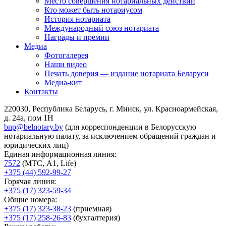
Место совершения нотариальных действий
Кто может быть нотариусом
История нотариата
Международный союз нотариата
Награды и премии
Медиа
Фотогалерея
Наши видео
Печать доверия — издание нотариата Беларуси
Медиа-кит
Контакты
220030, Республика Беларусь, г. Минск, ул. Красноармейская,
д. 24а, пом 1Н
bnp@belnotary.by
(для корреспонденции в Белорусскую
нотариальную палату, за исключением обращений граждан и
юридических лиц)
Единая информационная линия:
7572
(МТС, A1, Life)
+375 (44) 592-99-27
Горячая линия:
+375 (17) 323-59-34
Общие номера:
+375 (17) 323-38-23
(приемная)
+375 (17) 258-26-83
(бухгалтерия)