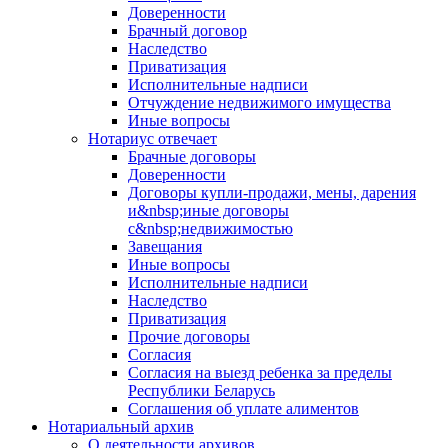
Доверенности
Брачный договор
Наследство
Приватизация
Исполнительные надписи
Отчуждение недвижимого имущества
Иные вопросы
Нотариус отвечает
Брачные договоры
Доверенности
Договоры купли-продажи, мены, дарения
и&nbsp;иные договоры
с&nbsp;недвижимостью
Завещания
Иные вопросы
Исполнительные надписи
Наследство
Приватизация
Прочие договоры
Согласия
Согласия на выезд ребенка за пределы
Республики Беларусь
Соглашения об уплате алиментов
Нотариальный архив
О деятельности архивов