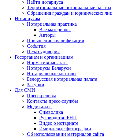
Найти нотариуса
Территориальные нотариальные палаты
Обращения граждан и юридических лиц
Нотариусам
Нотариальная практика
Все материалы
Авторы
Повышение квалификации
События
Печать доверия
Госорганам и организациям
Нормативные акты
Нотариусы Беларуси
Нотариальные конторы
Белорусская нотариальная палата
Закупки
Для СМИ
Пресс-релизы
Контакты пресс-службы
Медика-кит
Символика
Руководство БНП
Видео о нотариате
Имиджевые фотографии
Об использовании материалов сайта