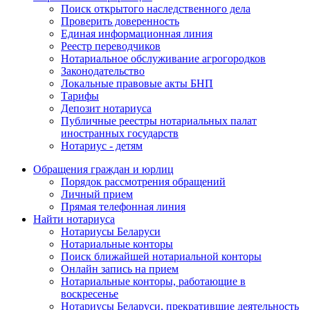
Поиск открытого наследственного дела
Проверить доверенность
Единая информационная линия
Реестр переводчиков
Нотариальное обслуживание агрогородков
Законодательство
Локальные правовые акты БНП
Тарифы
Депозит нотариуса
Публичные реестры нотариальных палат
иностранных государств
Нотариус - детям
Обращения граждан и юрлиц
Порядок рассмотрения обращений
Личный прием
Прямая телефонная линия
Найти нотариуса
Нотариусы Беларуси
Нотариальные конторы
Поиск ближайшей нотариальной конторы
Онлайн запись на прием
Нотариальные конторы, работающие в
воскресенье
Нотариусы Беларуси, прекратившие деятельность