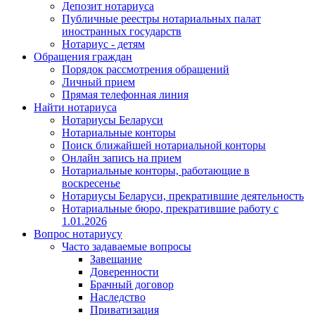
Депозит нотариуса
Публичные реестры нотариальных палат
иностранных государств
Нотариус - детям
Обращения граждан
Порядок рассмотрения обращений
Личный прием
Прямая телефонная линия
Найти нотариуса
Нотариусы Беларуси
Нотариальные конторы
Поиск ближайшей нотариальной конторы
Онлайн запись на прием
Нотариальные конторы, работающие в
воскресенье
Нотариусы Беларуси, прекратившие деятельность
Нотариальные бюро, прекратившие работу с
1.01.2026
Вопрос нотариусу
Часто задаваемые вопросы
Завещание
Доверенности
Брачный договор
Наследство
Приватизация