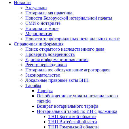
Новости
Актуально
Нотариальная практика
Новости Белорусской нотариальной палаты
СМИ о нотариате
Нотариат в мире
Мероприятия
Новости территориальных нотариальных палат
Справочная информация
Поиск открытого наследственного дела
Проверить доверенность
Единая информационная линия
Реестр переводчиков
Нотариальное обслуживание агрогородков
Законодательство
Локальные правовые акты БНП
Тарифы
Тарифы
Освобождение от уплаты нотариального
тарифа
Возврат нотариального тарифа
Нотариальный тариф по ИН с должника
ТНП Брестской области
ТНП Витебской области
ТНП Гомельской области