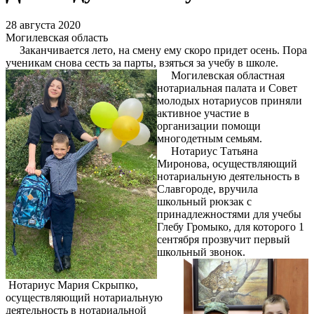
28 августа 2020
Могилевская область
Заканчивается лето, на смену ему скоро придет осень. Пора
ученикам снова сесть за парты, взяться за учебу в школе.
Могилевская областная
нотариальная палата и Совет
молодых нотариусов приняли
активное участие в
организации помощи
многодетным семьям.
Нотариус Татьяна
Миронова, осуществляющий
нотариальную деятельность в
Славгороде, вручила
школьный рюкзак с
принадлежностями для учебы
Глебу Громыко, для которого 1
сентября прозвучит первый
школьный звонок.
Нотариус Мария Скрыпко,
осуществляющий нотариальную
деятельность в нотариальной