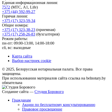
Единая информационная линия:
7572
(МТС, A1, Life)
+375 (44) 592-99-27
Горячая линия:
+375 (17) 323-59-34
Общие номера:
+375 (17) 323-38-23
(приемная)
+375 (17) 258-26-83
(бухгалтерия)
Режим работы:
пн-пт: 09:00-13:00, 14:00-18:00
сб, вс: выходные
Карта сайта
Выбор настроек cookie
© 2025, Белорусская нотариальная палата. Все права
защищены.
При использовании материалов сайта ссылка на belnotary.by
обязательна
Создание сайта —
Студия Борового
Гражданам
Акции по бесплатному консультированию
Правовое просвещение