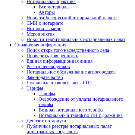
Нотариальная практика
Все материалы
Авторы
Новости Белорусской нотариальной палаты
СМИ о нотариате
Нотариат в мире
Мероприятия
Новости территориальных нотариальных палат
Справочная информация
Поиск открытого наследственного дела
Проверить доверенность
Единая информационная линия
Реестр переводчиков
Нотариальное обслуживание агрогородков
Законодательство
Локальные правовые акты БНП
Тарифы
Тарифы
Освобождение от уплаты нотариального
тарифа
Возврат нотариального тарифа
Нотариальный тариф по ИН с должника
Депозит нотариуса
Публичные реестры нотариальных палат
иностранных государств