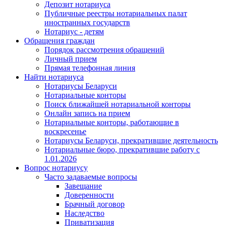
Депозит нотариуса
Публичные реестры нотариальных палат
иностранных государств
Нотариус - детям
Обращения граждан
Порядок рассмотрения обращений
Личный прием
Прямая телефонная линия
Найти нотариуса
Нотариусы Беларуси
Нотариальные конторы
Поиск ближайшей нотариальной конторы
Онлайн запись на прием
Нотариальные конторы, работающие в
воскресенье
Нотариусы Беларуси, прекратившие деятельность
Нотариальные бюро, прекратившие работу с
1.01.2026
Вопрос нотариусу
Часто задаваемые вопросы
Завещание
Доверенности
Брачный договор
Наследство
Приватизация