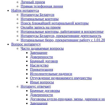
Личный прием
Прямая телефонная линия
Найти нотариуса
Нотариусы Беларуси
Нотариальные конторы
Поиск ближайшей нотариальной конторы
Онлайн запись на прием
Нотариальные конторы, работающие в воскресенье
Нотариусы Беларуси, прекратившие деятельность
Нотариальные бюро, прекратившие работу с 1.01.2
Вопрос нотариусу
Часто задаваемые вопросы
Завещание
Доверенности
Брачный договор
Наследство
Приватизация
Исполнительные надписи
Отчуждение недвижимого имущества
Иные вопросы
Нотариус отвечает
Брачные договоры
Доверенности
Договоры купли-продажи, мены, дарения и и
Завещания