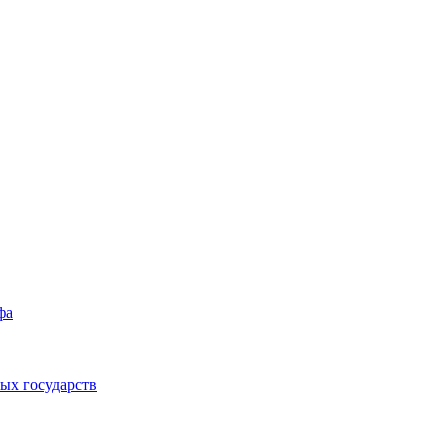
фа
ых государств