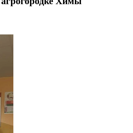
 агрогородке Химы