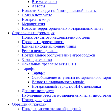
Все материалы
Авторы
Новости Белорусской нотариальной палаты
СМИ о нотариате
Нотариат в мире
Мероприятия
Новости территориальных нотариальных палат
Справочная информация
Поиск открытого наследственного дела
Проверить доверенность
Единая информационная линия
Реестр переводчиков
Нотариальное обслуживание агрогородков
Законодательство
Локальные правовые акты БНП
Тарифы
Тарифы
Освобождение от уплаты нотариального тари
Возврат нотариального тарифа
Нотариальный тариф по ИН с должника
Депозит нотариуса
Публичные реестры нотариальных палат иностранн
Нотариус - детям
Обращения граждан
Порядок рассмотрения обращений