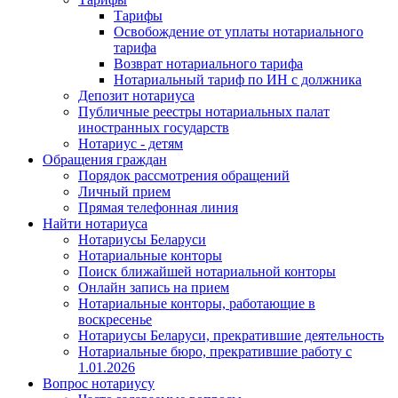
Тарифы
Освобождение от уплаты нотариального
тарифа
Возврат нотариального тарифа
Нотариальный тариф по ИН с должника
Депозит нотариуса
Публичные реестры нотариальных палат
иностранных государств
Нотариус - детям
Обращения граждан
Порядок рассмотрения обращений
Личный прием
Прямая телефонная линия
Найти нотариуса
Нотариусы Беларуси
Нотариальные конторы
Поиск ближайшей нотариальной конторы
Онлайн запись на прием
Нотариальные конторы, работающие в
воскресенье
Нотариусы Беларуси, прекратившие деятельность
Нотариальные бюро, прекратившие работу с
1.01.2026
Вопрос нотариусу