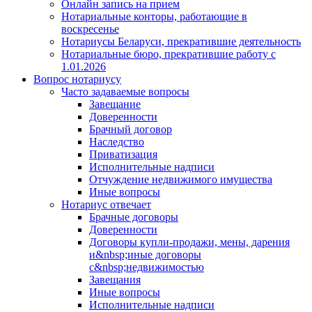
Онлайн запись на прием
Нотариальные конторы, работающие в
воскресенье
Нотариусы Беларуси, прекратившие деятельность
Нотариальные бюро, прекратившие работу с
1.01.2026
Вопрос нотариусу
Часто задаваемые вопросы
Завещание
Доверенности
Брачный договор
Наследство
Приватизация
Исполнительные надписи
Отчуждение недвижимого имущества
Иные вопросы
Нотариус отвечает
Брачные договоры
Доверенности
Договоры купли-продажи, мены, дарения
и&nbsp;иные договоры
с&nbsp;недвижимостью
Завещания
Иные вопросы
Исполнительные надписи