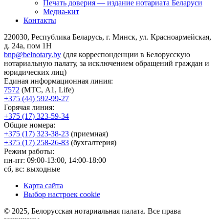
Печать доверия — издание нотариата Беларуси
Медиа-кит
Контакты
220030, Республика Беларусь, г. Минск, ул. Красноармейская,
д. 24а, пом 1Н
bnp@belnotary.by
(для корреспонденции в Белорусскую
нотариальную палату, за исключением обращений граждан и
юридических лиц)
Единая информационная линия:
7572
(МТС, A1, Life)
+375 (44) 592-99-27
Горячая линия:
+375 (17) 323-59-34
Общие номера:
+375 (17) 323-38-23
(приемная)
+375 (17) 258-26-83
(бухгалтерия)
Режим работы:
пн-пт: 09:00-13:00, 14:00-18:00
сб, вс: выходные
Карта сайта
Выбор настроек cookie
© 2025, Белорусская нотариальная палата. Все права