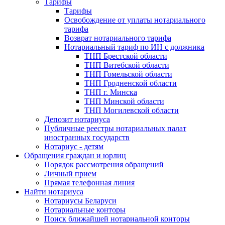
Тарифы
Тарифы
Освобождение от уплаты нотариального
тарифа
Возврат нотариального тарифа
Нотариальный тариф по ИН с должника
ТНП Брестской области
ТНП Витебской области
ТНП Гомельской области
ТНП Гродненской области
ТНП г. Минска
ТНП Минской области
ТНП Могилевской области
Депозит нотариуса
Публичные реестры нотариальных палат
иностранных государств
Нотариус - детям
Обращения граждан и юрлиц
Порядок рассмотрения обращений
Личный прием
Прямая телефонная линия
Найти нотариуса
Нотариусы Беларуси
Нотариальные конторы
Поиск ближайшей нотариальной конторы