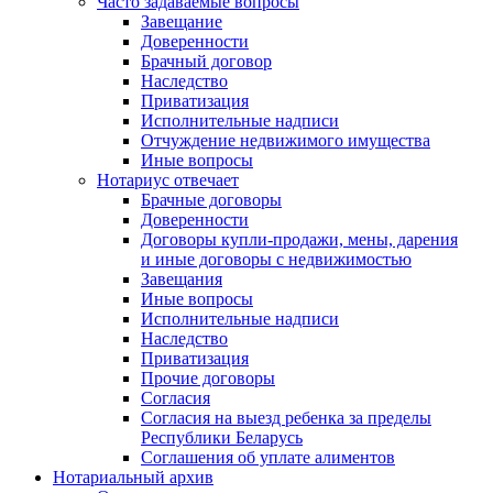
Часто задаваемые вопросы
Завещание
Доверенности
Брачный договор
Наследство
Приватизация
Исполнительные надписи
Отчуждение недвижимого имущества
Иные вопросы
Нотариус отвечает
Брачные договоры
Доверенности
Договоры купли-продажи, мены, дарения
и иные договоры с недвижимостью
Завещания
Иные вопросы
Исполнительные надписи
Наследство
Приватизация
Прочие договоры
Согласия
Согласия на выезд ребенка за пределы
Республики Беларусь
Соглашения об уплате алиментов
Нотариальный архив