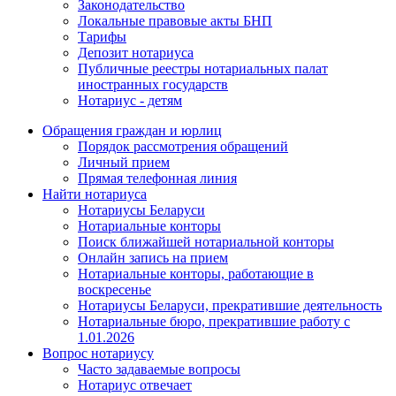
Законодательство
Локальные правовые акты БНП
Тарифы
Депозит нотариуса
Публичные реестры нотариальных палат
иностранных государств
Нотариус - детям
Обращения граждан и юрлиц
Порядок рассмотрения обращений
Личный прием
Прямая телефонная линия
Найти нотариуса
Нотариусы Беларуси
Нотариальные конторы
Поиск ближайшей нотариальной конторы
Онлайн запись на прием
Нотариальные конторы, работающие в
воскресенье
Нотариусы Беларуси, прекратившие деятельность
Нотариальные бюро, прекратившие работу с
1.01.2026
Вопрос нотариусу
Часто задаваемые вопросы
Нотариус отвечает