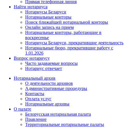
Прямая телефонная линия
Найти нотариуса
Нотариусы Беларуси
Нотариальные конторы
Поиск ближайшей нотариальной конторы
Онлайн запись на прием
Нотариальные конторы, работающие в
воскресенье
Нотариусы Беларуси, прекратившие деятельность
Нотариальные бюро, прекратившие работу с
1.01.2026
Вопрос нотариусу
Часто задаваемые вопросы
Нотариус отвечает
Нотариальный архив
О деятельности архивов
Административные процедуры
Контакты
Оплата услуг
Нотариальные архивы
О палате
Белорусская нотариальная палата
Правление
Территориальные нотариальные палаты