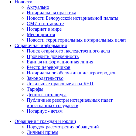
Новости
Актуально
Нотариальная практика
Новости Белорусской нотариальной палаты
СМИ о нотариате
Нотариат в мире
Мероприятия
Новости территориальных нотариальных палат
Справочная информация
Поиск открытого наследственного дела
Проверить доверенность
Единая информационная линия
Реестр переводчиков
Нотариальное обслуживание агрогородков
Законодательство
Локальные правовые акты БНП
Тарифы
Депозит нотариуса
Публичные реестры нотариальных палат
иностранных государств
Нотариус - детям
Обращения граждан и юрлиц
Порядок рассмотрения обращений
Личный прием