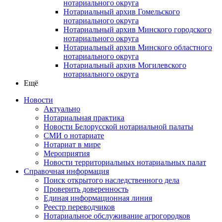
нотариального округа
Нотариальный архив Гомельского
нотариального округа
Нотариальный архив Минского городского
нотариального округа
Нотариальный архив Минского областного
нотариального округа
Нотариальный архив Могилевского
нотариального округа
Ещё
Новости
Актуально
Нотариальная практика
Новости Белорусской нотариальной палаты
СМИ о нотариате
Нотариат в мире
Мероприятия
Новости территориальных нотариальных палат
Справочная информация
Поиск открытого наследственного дела
Проверить доверенность
Единая информационная линия
Реестр переводчиков
Нотариальное обслуживание агрогородков