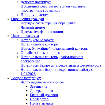
Депозит нотариуса
Публичные реестры нотариальных палат
иностранных государств
Нотариус - детям
Обращения граждан
Порядок рассмотрения обращений
Личный прием
Прямая телефонная линия
Найти нотариуса
Нотариусы Беларуси
Нотариальные конторы
Поиск ближайшей нотариальной конторы
Онлайн запись на прием
Нотариальные конторы, работающие в
воскресенье
Нотариусы Беларуси, прекратившие деятельность
Нотариальные бюро, прекратившие работу с
1.01.2026
Вопрос нотариусу
Часто задаваемые вопросы
Завещание
Доверенности
Брачный договор
Наследство
Приватизация