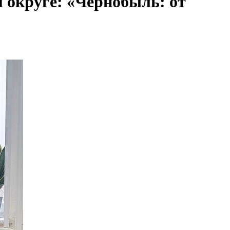
 округе: «Чернобыль: от