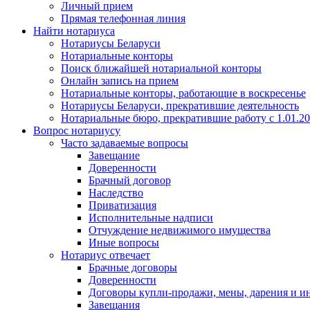
Личный прием
Прямая телефонная линия
Найти нотариуса
Нотариусы Беларуси
Нотариальные конторы
Поиск ближайшей нотариальной конторы
Онлайн запись на прием
Нотариальные конторы, работающие в воскресенье
Нотариусы Беларуси, прекратившие деятельность
Нотариальные бюро, прекратившие работу с 1.01.2
Вопрос нотариусу
Часто задаваемые вопросы
Завещание
Доверенности
Брачный договор
Наследство
Приватизация
Исполнительные надписи
Отчуждение недвижимого имущества
Иные вопросы
Нотариус отвечает
Брачные договоры
Доверенности
Договоры купли-продажи, мены, дарения и и
Завещания