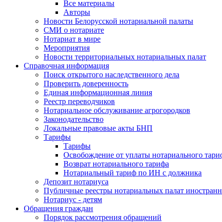
Все материалы
Авторы
Новости Белорусской нотариальной палаты
СМИ о нотариате
Нотариат в мире
Мероприятия
Новости территориальных нотариальных палат
Справочная информация
Поиск открытого наследственного дела
Проверить доверенность
Единая информационная линия
Реестр переводчиков
Нотариальное обслуживание агрогородков
Законодательство
Локальные правовые акты БНП
Тарифы
Тарифы
Освобождение от уплаты нотариального тари
Возврат нотариального тарифа
Нотариальный тариф по ИН с должника
Депозит нотариуса
Публичные реестры нотариальных палат иностранн
Нотариус - детям
Обращения граждан
Порядок рассмотрения обращений