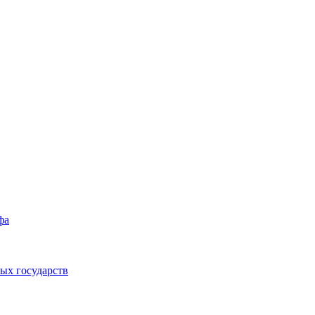
фа
ых государств