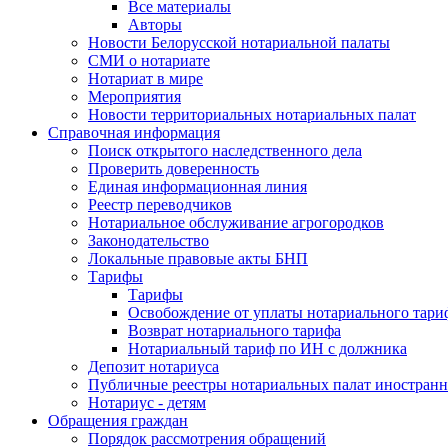
Все материалы
Авторы
Новости Белорусской нотариальной палаты
СМИ о нотариате
Нотариат в мире
Мероприятия
Новости территориальных нотариальных палат
Справочная информация
Поиск открытого наследственного дела
Проверить доверенность
Единая информационная линия
Реестр переводчиков
Нотариальное обслуживание агрогородков
Законодательство
Локальные правовые акты БНП
Тарифы
Тарифы
Освобождение от уплаты нотариального тари
Возврат нотариального тарифа
Нотариальный тариф по ИН с должника
Депозит нотариуса
Публичные реестры нотариальных палат иностранн
Нотариус - детям
Обращения граждан
Порядок рассмотрения обращений