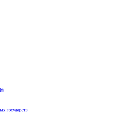
фа
ых государств