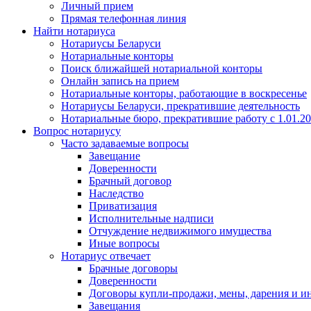
Личный прием
Прямая телефонная линия
Найти нотариуса
Нотариусы Беларуси
Нотариальные конторы
Поиск ближайшей нотариальной конторы
Онлайн запись на прием
Нотариальные конторы, работающие в воскресенье
Нотариусы Беларуси, прекратившие деятельность
Нотариальные бюро, прекратившие работу с 1.01.2
Вопрос нотариусу
Часто задаваемые вопросы
Завещание
Доверенности
Брачный договор
Наследство
Приватизация
Исполнительные надписи
Отчуждение недвижимого имущества
Иные вопросы
Нотариус отвечает
Брачные договоры
Доверенности
Договоры купли-продажи, мены, дарения и и
Завещания