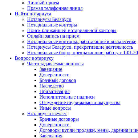
Личный прием
Прямая телефонная линия
Найти нотариуса
Нотариусы Беларуси
Нотариальные конторы
Поиск ближайшей нотариальной конторы
Онлайн запись на прием
Нотариальные конторы, работающие в воскресенье
Нотариусы Беларуси, прекратившие деятельность
Нотариальные бюро, прекратившие работу с 1.01.2
Вопрос нотариусу
Часто задаваемые вопросы
Завещание
Доверенности
Брачный договор
Наследство
Приватизация
Исполнительные надписи
Отчуждение недвижимого имущества
Иные вопросы
Нотариус отвечает
Брачные договоры
Доверенности
Договоры купли-продажи, мены, дарения и и
Завещания