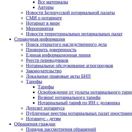
Все материалы
Авторы
Новости Белорусской нотариальной палаты
СМИ о нотариате
Нотариат в мире
Мероприятия
Новости территориальных нотариальных палат
Справочная информация
Поиск открытого наследственного дела
Проверить доверенность
Единая информационная линия
Реестр переводчиков
Нотариальное обслуживание агрогородков
Законодательство
Локальные правовые акты БНП
Тарифы
Тарифы
Освобождение от уплаты нотариального тари
Возврат нотариального тарифа
Нотариальный тариф по ИН с должника
Депозит нотариуса
Публичные реестры нотариальных палат иностранн
Нотариус - детям
Обращения граждан
Порядок рассмотрения обращений