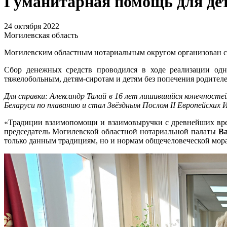
Гуманитарная помощь для дет
24 октября 2022
Могилевская область
Могилевским областным нотариальным округом организован сб
Сбор денежных средств проводился в ходе реализации одн
тяжелобольным, детям-сиротам и детям без попечения родител
Для справки: Александр Талай в 16 лет лишившийся конечност
Беларуси по плаванию и стал Звёздным Послом II Европейских 
«Традиции взаимопомощи и взаимовыручки с древнейших време
председатель Могилевской областной нотариальной палаты
В
только данным традициям, но и нормам общечеловеческой мор