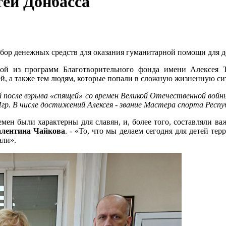
ей Донбасса
ор денежных средств для оказания гуманитарной помощи для д
ой из программ Благотворительного фонда имени Алексея 
ей, а также тем людям, которые попали в сложную жизненную с
ей после взрыва «спящей» со времен Великой Отечественной вой
Игр. В числе достижений Алексея - звание Мастера спорта Респу
н были характерны для славян, и, более того, составляли ва
алентина Чайкова
. - «То, что мы делаем сегодня для детей тер
али».