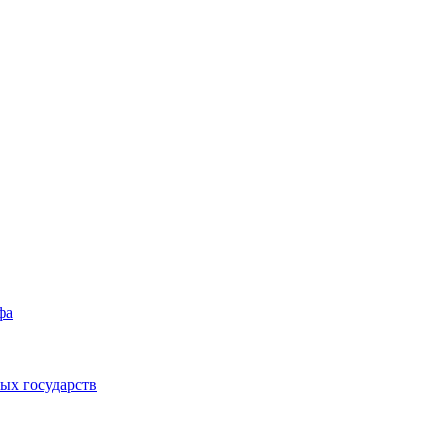
фа
ых государств