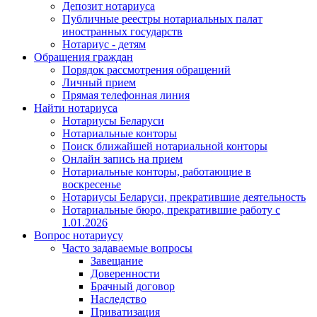
Депозит нотариуса
Публичные реестры нотариальных палат
иностранных государств
Нотариус - детям
Обращения граждан
Порядок рассмотрения обращений
Личный прием
Прямая телефонная линия
Найти нотариуса
Нотариусы Беларуси
Нотариальные конторы
Поиск ближайшей нотариальной конторы
Онлайн запись на прием
Нотариальные конторы, работающие в
воскресенье
Нотариусы Беларуси, прекратившие деятельность
Нотариальные бюро, прекратившие работу с
1.01.2026
Вопрос нотариусу
Часто задаваемые вопросы
Завещание
Доверенности
Брачный договор
Наследство
Приватизация