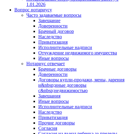
1.01.2026
Вопрос нотариусу
Часто задаваемые вопросы
Завещание
Доверенности
Брачный договор
Наследство
Приватизация
Исполнительные надписи
Отчуждение недвижимого имущества
Иные вопросы
Нотариус отвечает
Брачные договоры
Доверенности
Договоры купли-продажи, мены, дарения
и&nbsp;иные договоры
с&nbsp;недвижимостью
Завещания
Иные вопросы
Исполнительные надписи
Наследство
Приватизация
Прочие договоры
Согласия
Согласия на выезд ребенка за пределы