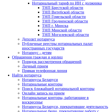
Нотариальный тариф по ИН с должника
ТНП Брестской области
ТНП Витебской области
ТНП Гомельской области
ТНП Гродненской области
ТНП г. Минска
ТНП Минской области
ТНП Могилевской области
Депозит нотариуса
Публичные реестры нотариальных палат
иностранных государств
Нотариус - детям
Обращения граждан и юрлиц
Порядок рассмотрения обращений
Личный прием
Прямая телефонная линия
Найти нотариуса
Нотариусы Беларуси
Нотариальные конторы
Поиск ближайшей нотариальной конторы
Онлайн запись на прием
Нотариальные конторы, работающие в
воскресенье
Нотариусы Беларуси, прекратившие деятельность
Нотариальные бюро, прекратившие работу с