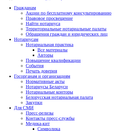
Гражданам
Акции по бесплатному консультированию
Правовое просвещение
Найти нотариуса
Территориальные нотариальные палаты
Обращения граждан и юридических лиц
Нотариусам
Нотариальная практика
Все материалы
Авторы
Повышение квалификации
События
Печать доверия
Госорганам и организациям
Нормативные акты
Нотариусы Беларуси
Нотариальные конторы
Белорусская нотариальная палата
Закупки
Для СМИ
Пресс-релизы
Контакты пресс-службы
Медика-кит
Символика