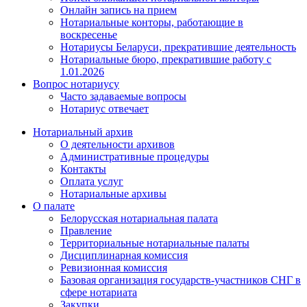
Онлайн запись на прием
Нотариальные конторы, работающие в
воскресенье
Нотариусы Беларуси, прекратившие деятельность
Нотариальные бюро, прекратившие работу с
1.01.2026
Вопрос нотариусу
Часто задаваемые вопросы
Нотариус отвечает
Нотариальный архив
О деятельности архивов
Административные процедуры
Контакты
Оплата услуг
Нотариальные архивы
О палате
Белорусская нотариальная палата
Правление
Территориальные нотариальные палаты
Дисциплинарная комиссия
Ревизионная комиссия
Базовая организация государств-участников СНГ в
сфере нотариата
Закупки