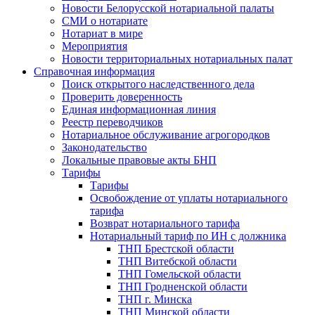
Новости Белорусской нотариальной палаты
СМИ о нотариате
Нотариат в мире
Мероприятия
Новости территориальных нотариальных палат
Справочная информация
Поиск открытого наследственного дела
Проверить доверенность
Единая информационная линия
Реестр переводчиков
Нотариальное обслуживание агрогородков
Законодательство
Локальные правовые акты БНП
Тарифы
Тарифы
Освобождение от уплаты нотариального
тарифа
Возврат нотариального тарифа
Нотариальный тариф по ИН с должника
ТНП Брестской области
ТНП Витебской области
ТНП Гомельской области
ТНП Гродненской области
ТНП г. Минска
ТНП Минской области