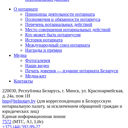
О нотариате
Принципы деятельности нотариата
Полномочия и обязанности нотариуса
Перечень нотариальных действий
Место совершения нотариальных действий
Кто может быть нотариусом
История нотариата
Международный союз нотариата
Награды и премии
Медиа
Фотогалерея
Наши видео
Печать доверия — издание нотариата Беларуси
Медиа-кит
Контакты
220030, Республика Беларусь, г. Минск, ул. Красноармейская,
д. 24а, пом 1Н
bnp@belnotary.by
(для корреспонденции в Белорусскую
нотариальную палату, за исключением обращений граждан и
юридических лиц)
Единая информационная линия:
7572
(МТС, A1, Life)
+375 (44) 592-99-27