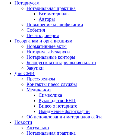
Нотариусам
Нотариальная практика
Все материалы
Авторы
Повышение квалификации
События
Печать доверия
Госорганам и организациям
Нормативные акты
Нотариусы Беларуси
Нотариальные конторы
Белорусская нотариальная палата
Закупки
Для СМИ
Пресс-релизы
Контакты пресс-службы
Медика-кит
Символика
Руководство БНП
Видео о нотариате
Имиджевые фотографии
Об использовании материалов сайта
Новости
Актуально
Нотариальная практика