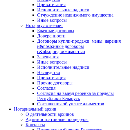
Приватизация
Исполнительные надписи
Отчуждение недвижимого имущества
Иные вопросы
Нотариус отвечает
Брачные договоры
Доверенности
Договоры купли-продажи, мены, дарения
и&nbsp;иные договоры
с&nbsp;недвижимостью
Завещания
Иные вопросы
Исполнительные надписи
Наследство
Приватизация
Прочие договоры
Согласия
Согласия на выезд ребенка за пределы
Республики Беларусь
Соглашения об уплате алиментов
Нотариальный архив
О деятельности архивов
Административные процедуры
Контакты
Нотариальный архив Брестского