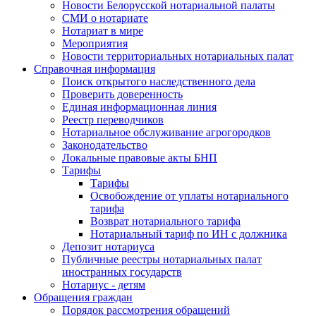
Новости Белорусской нотариальной палаты
СМИ о нотариате
Нотариат в мире
Мероприятия
Новости территориальных нотариальных палат
Справочная информация
Поиск открытого наследственного дела
Проверить доверенность
Единая информационная линия
Реестр переводчиков
Нотариальное обслуживание агрогородков
Законодательство
Локальные правовые акты БНП
Тарифы
Тарифы
Освобождение от уплаты нотариального
тарифа
Возврат нотариального тарифа
Нотариальный тариф по ИН с должника
Депозит нотариуса
Публичные реестры нотариальных палат
иностранных государств
Нотариус - детям
Обращения граждан
Порядок рассмотрения обращений