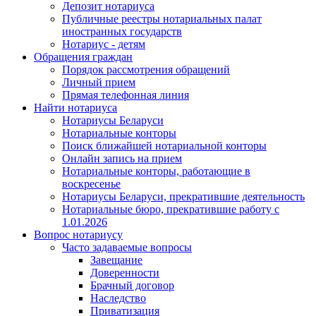
Депозит нотариуса
Публичные реестры нотариальных палат
иностранных государств
Нотариус - детям
Обращения граждан
Порядок рассмотрения обращений
Личный прием
Прямая телефонная линия
Найти нотариуса
Нотариусы Беларуси
Нотариальные конторы
Поиск ближайшей нотариальной конторы
Онлайн запись на прием
Нотариальные конторы, работающие в
воскресенье
Нотариусы Беларуси, прекратившие деятельность
Нотариальные бюро, прекратившие работу с
1.01.2026
Вопрос нотариусу
Часто задаваемые вопросы
Завещание
Доверенности
Брачный договор
Наследство
Приватизация