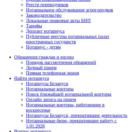
Реестр переводчиков
Нотариальное обслуживание агрогородков
Законодательство
Локальные правовые акты БНП
Тарифы
Депозит нотариуса
Публичные реестры нотариальных палат
иностранных государств
Нотариус - детям
Обращения граждан и юрлиц
Порядок рассмотрения обращений
Личный прием
Прямая телефонная линия
Найти нотариуса
Нотариусы Беларуси
Нотариальные конторы
Поиск ближайшей нотариальной конторы
Онлайн запись на прием
Нотариальные конторы, работающие в
воскресенье
Нотариусы Беларуси, прекратившие деятельность
Нотариальные бюро, прекратившие работу с
1.01.2026
Вопрос нотариусу