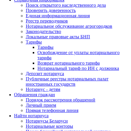
Поиск открытого наследственного дела
Проверить доверенность
Единая информационная линия
Реестр переводчиков
Нотариальное обслуживание агрогородков
Законодательство
Локальные правовые акты БНП
Тарифы
Тарифы
Освобождение от уплаты нотариального
тарифа
Возврат нотариального тарифа
Нотариальный тариф по ИН с должника
Депозит нотариуса
Публичные реестры нотариальных палат
иностранных государств
Нотариус - детям
Обращения граждан
Порядок рассмотрения обращений
Личный прием
Прямая телефонная линия
Найти нотариуса
Нотариусы Беларуси
Нотариальные конторы