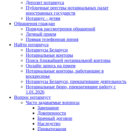
Депозит нотариуса
Публичные реестры нотариальных палат
иностранных государств
Нотариус - детям
Обращения граждан
Порядок рассмотрения обращений
Личный прием
Прямая телефонная линия
Найти нотариуса
Нотариусы Беларуси
Нотариальные конторы
Поиск ближайшей нотариальной конторы
Онлайн запись на прием
Нотариальные конторы, работающие в
воскресенье
Нотариусы Беларуси, прекратившие деятельность
Нотариальные бюро, прекратившие работу с
1.01.2026
Вопрос нотариусу
Часто задаваемые вопросы
Завещание
Доверенности
Брачный договор
Наследство
Приватизация