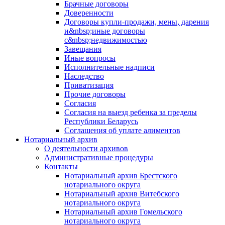
Брачные договоры
Доверенности
Договоры купли-продажи, мены, дарения
и&nbsp;иные договоры
с&nbsp;недвижимостью
Завещания
Иные вопросы
Исполнительные надписи
Наследство
Приватизация
Прочие договоры
Согласия
Согласия на выезд ребенка за пределы
Республики Беларусь
Соглашения об уплате алиментов
Нотариальный архив
О деятельности архивов
Административные процедуры
Контакты
Нотариальный архив Брестского
нотариального округа
Нотариальный архив Витебского
нотариального округа
Нотариальный архив Гомельского
нотариального округа