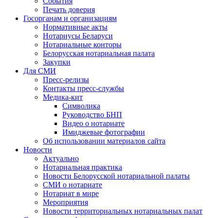
События
Печать доверия
Госорганам и организациям
Нормативные акты
Нотариусы Беларуси
Нотариальные конторы
Белорусская нотариальная палата
Закупки
Для СМИ
Пресс-релизы
Контакты пресс-службы
Медика-кит
Символика
Руководство БНП
Видео о нотариате
Имиджевые фотографии
Об использовании материалов сайта
Новости
Актуально
Нотариальная практика
Новости Белорусской нотариальной палаты
СМИ о нотариате
Нотариат в мире
Мероприятия
Новости территориальных нотариальных палат