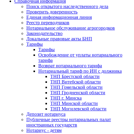
Справочная информация
Поиск открытого наследственного дела
Проверить доверенность
Единая информационная линия
Реестр переводчиков
Нотариальное обслуживание агрогородков
Законодательство
Локальные правовые акты БНП
Тарифы
Тарифы
Освобождение от уплаты нотариального
тарифа
Возврат нотариального тарифа
Нотариальный тариф по ИН с должника
ТНП Брестской области
ТНП Витебской области
ТНП Гомельской области
ТНП Гродненской области
ТНП г. Минска
ТНП Минской области
ТНП Могилевской области
Депозит нотариуса
Публичные реестры нотариальных палат
иностранных государств
Нотариус - детям