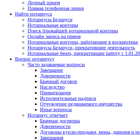
Личный прием
Прямая телефонная линия
Найти нотариуса
Нотариусы Беларуси
Нотариальные конторы
Поиск ближайшей нотариальной конторы
Онлайн запись на прием
Нотариальные конторы, работающие в воскресенье
Нотариусы Беларуси, прекратившие деятельность
Нотариальные бюро, прекратившие работу с 1.01.2
Вопрос нотариусу
Часто задаваемые вопросы
Завещание
Доверенности
Брачный договор
Наследство
Приватизация
Исполнительные надписи
Отчуждение недвижимого имущества
Иные вопросы
Нотариус отвечает
Брачные договоры
Доверенности
Договоры купли-продажи, мены, дарения и и
Завещания