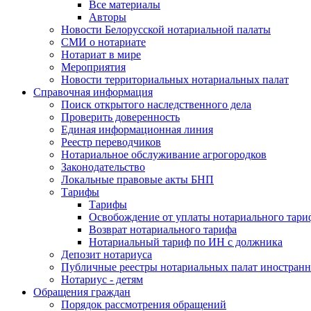
Все материалы
Авторы
Новости Белорусской нотариальной палаты
СМИ о нотариате
Нотариат в мире
Мероприятия
Новости территориальных нотариальных палат
Справочная информация
Поиск открытого наследственного дела
Проверить доверенность
Единая информационная линия
Реестр переводчиков
Нотариальное обслуживание агрогородков
Законодательство
Локальные правовые акты БНП
Тарифы
Тарифы
Освобождение от уплаты нотариального тари
Возврат нотариального тарифа
Нотариальный тариф по ИН с должника
Депозит нотариуса
Публичные реестры нотариальных палат иностранн
Нотариус - детям
Обращения граждан
Порядок рассмотрения обращений