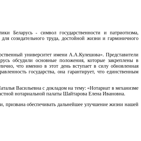
лики Беларусь - символ государственности и патриотизма,
 для созидательного труда, достойной жизни и гармоничного
арственный университет имени А.А.Кулешова». Представители
арусь обсудили основные положения, которые закреплены в
ично, что именно в этот день вступает в силу обновленная
авленность государства, она гарантирует, что единственным
талья Васильевна с докладом на тему: «Нотариат в механизме
астной нотариальной палаты Шайтарова Елена Ивановна.
и, призвана обеспечивать дальнейшее улучшение жизни нашей