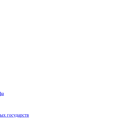
фа
ых государств