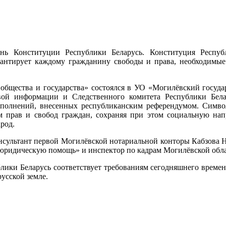
о
нь Конституции Республики Беларусь. Конституция Респуб
рантирует каждому гражданину свободы и права, необходимые
общества и государства» состоялся в УО «Могилёвский госуд
вовой информации и Следственного комитета Республики Бел
полнений, внесенных республиканским референдумом. Символ
ом прав и свобод граждан, сохраняя при этом социальную напр
арод.
нсультант первой Могилёвской нотариальной конторы Кабзова На
юридическую помощь» и инспектор по кадрам Могилёвской обл
лики Беларусь соответствует
требованиям сегодняшнего времен
усской земле.