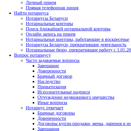
Личный прием
Прямая телефонная линия
Найти нотариуса
Нотариусы Беларуси
Нотариальные конторы
Поиск ближайшей нотариальной конторы
Онлайн запись на прием
Нотариальные конторы, работающие в воскресенье
Нотариусы Беларуси, прекратившие деятельность
Нотариальные бюро, прекратившие работу с 1.01.2
Вопрос нотариусу
Часто задаваемые вопросы
Завещание
Доверенности
Брачный договор
Наследство
Приватизация
Исполнительные надписи
Отчуждение недвижимого имущества
Иные вопросы
Нотариус отвечает
Брачные договоры
Доверенности
Договоры купли-продажи, мены, дарения и и
Завещания