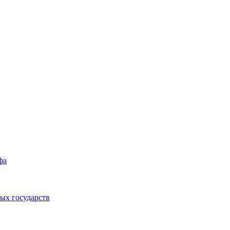
фа
ых государств