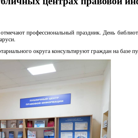
убличных центрах правовой и
 отмечают профессиональный праздник. День библиоте
аруси.
отариального округа консультируют граждан на базе 