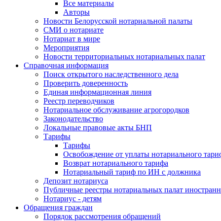
Все материалы
Авторы
Новости Белорусской нотариальной палаты
СМИ о нотариате
Нотариат в мире
Мероприятия
Новости территориальных нотариальных палат
Справочная информация
Поиск открытого наследственного дела
Проверить доверенность
Единая информационная линия
Реестр переводчиков
Нотариальное обслуживание агрогородков
Законодательство
Локальные правовые акты БНП
Тарифы
Тарифы
Освобождение от уплаты нотариального тари
Возврат нотариального тарифа
Нотариальный тариф по ИН с должника
Депозит нотариуса
Публичные реестры нотариальных палат иностранн
Нотариус - детям
Обращения граждан
Порядок рассмотрения обращений