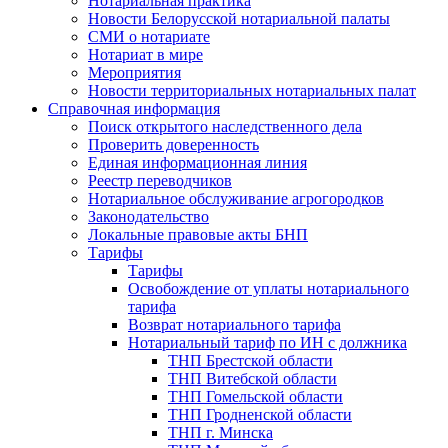
Нотариальная практика
Новости Белорусской нотариальной палаты
СМИ о нотариате
Нотариат в мире
Мероприятия
Новости территориальных нотариальных палат
Справочная информация
Поиск открытого наследственного дела
Проверить доверенность
Единая информационная линия
Реестр переводчиков
Нотариальное обслуживание агрогородков
Законодательство
Локальные правовые акты БНП
Тарифы
Тарифы
Освобождение от уплаты нотариального
тарифа
Возврат нотариального тарифа
Нотариальный тариф по ИН с должника
ТНП Брестской области
ТНП Витебской области
ТНП Гомельской области
ТНП Гродненской области
ТНП г. Минска