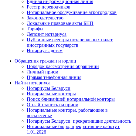
Единая информационная линия
Реестр переводчиков
Нотариальное обслуживание агрогородков
Законодательство
Локальные правовые акты БНП
Тарифы
Депозит нотариуса
Публичные реестры нотариальных палат
иностранных государств
Нотариус - детям
Обращения граждан и юрлиц
Порядок рассмотрения обращений
Личный прием
Прямая телефонная линия
Найти нотариуса
Нотариусы Беларуси
Нотариальные конторы
Поиск ближайшей нотариальной конторы
Онлайн запись на прием
Нотариальные конторы, работающие в
воскресенье
Нотариусы Беларуси, прекратившие деятельность
Нотариальные бюро, прекратившие работу с
1.01.2026