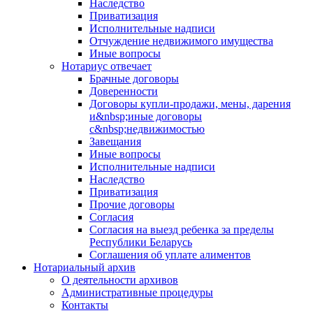
Наследство
Приватизация
Исполнительные надписи
Отчуждение недвижимого имущества
Иные вопросы
Нотариус отвечает
Брачные договоры
Доверенности
Договоры купли-продажи, мены, дарения
и&nbsp;иные договоры
с&nbsp;недвижимостью
Завещания
Иные вопросы
Исполнительные надписи
Наследство
Приватизация
Прочие договоры
Согласия
Согласия на выезд ребенка за пределы
Республики Беларусь
Соглашения об уплате алиментов
Нотариальный архив
О деятельности архивов
Административные процедуры
Контакты