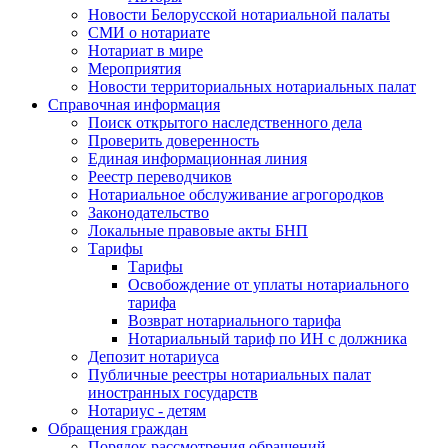
Новости Белорусской нотариальной палаты
СМИ о нотариате
Нотариат в мире
Мероприятия
Новости территориальных нотариальных палат
Справочная информация
Поиск открытого наследственного дела
Проверить доверенность
Единая информационная линия
Реестр переводчиков
Нотариальное обслуживание агрогородков
Законодательство
Локальные правовые акты БНП
Тарифы
Тарифы
Освобождение от уплаты нотариального
тарифа
Возврат нотариального тарифа
Нотариальный тариф по ИН с должника
Депозит нотариуса
Публичные реестры нотариальных палат
иностранных государств
Нотариус - детям
Обращения граждан
Порядок рассмотрения обращений