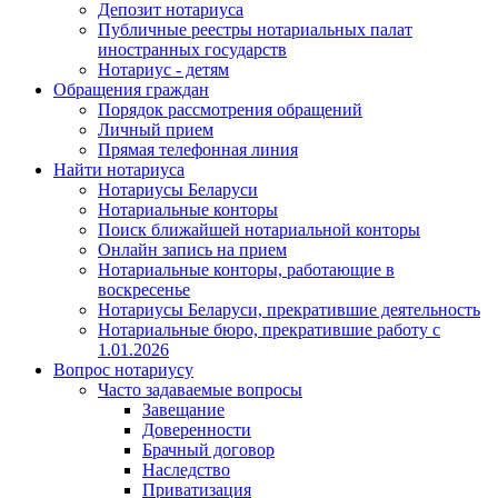
Депозит нотариуса
Публичные реестры нотариальных палат
иностранных государств
Нотариус - детям
Обращения граждан
Порядок рассмотрения обращений
Личный прием
Прямая телефонная линия
Найти нотариуса
Нотариусы Беларуси
Нотариальные конторы
Поиск ближайшей нотариальной конторы
Онлайн запись на прием
Нотариальные конторы, работающие в
воскресенье
Нотариусы Беларуси, прекратившие деятельность
Нотариальные бюро, прекратившие работу с
1.01.2026
Вопрос нотариусу
Часто задаваемые вопросы
Завещание
Доверенности
Брачный договор
Наследство
Приватизация